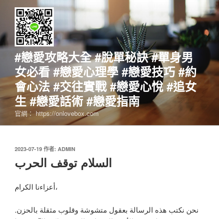
跳
至
主
要
內
#戀愛攻略大全 #脫單秘訣 #單身男
容
女必看 #戀愛心理學 #戀愛技巧 #約
會心法 #交往實戰 #戀愛心悅 #追女
生 #戀愛話術 #戀愛指南
官網： https://onlovebox.com
發
2023-07-19
作者:
ADMIN
佈
السلام توقف الحرب
於
أعزاءنا الكرام،
نحن نكتب هذه الرسالة بعقول متشوشة وقلوب مثقلة بالحزن.