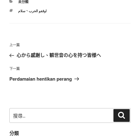
分
未分類
類
標
اوقفو الحرب
、
سلام
籤
文
上
上一篇
章
一
心から感謝し、観世音の心を持つ皆様へ
導
篇
覽
文
下
下一篇
章
一
Perdamaian hentikan perang
篇
文
章
搜
搜
尋
尋
關
分類
鍵