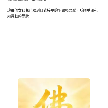
讓每個女孩兒體驗到日式接睫的羽翼輕盈感，眨眼瞬間宛
如舞動的翅膀