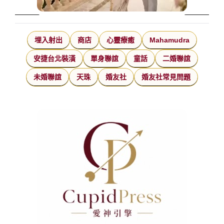
埋入射出
商店
心靈療癒
Mahamudra
安捷台北裝潢
單身聯誼
童話
二婚聯誼
未婚聯誼
天珠
婚友社
婚友社常見問題