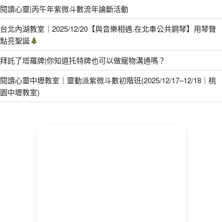
閱讀心靈|丙午年紫微斗數流年論斷活動
台北內湖教室｜2025/12/20【與音樂相遇.在北車公共鋼琴】用琴聲
點亮聖誕
拜託了塔羅牌|你知道托特牌也可以做寵物溝通嗎？
閱讀心靈中壢教室｜靈動派紫微斗數初階班(2025/12/17–12/18｜桃
園中壢教室)