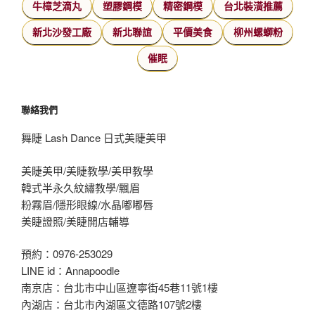
牛樟芝滴丸
塑膠鋼模
精密鋼模
台北裝潢推薦
新北沙發工廠
新北聯誼
平價美食
柳州螺螄粉
催眠
聯絡我們
舞睫 Lash Dance 日式美睫美甲
美睫美甲/美睫教學/美甲教學
韓式半永久紋繡教學/飄眉
粉霧眉/隱形眼線/水晶嘟嘟唇
美睫證照/美睫開店輔導
預約：0976-253029
LINE id：Annapoodle
南京店：台北市中山區遼寧街45巷11號1樓
內湖店：台北市內湖區文德路107號2樓