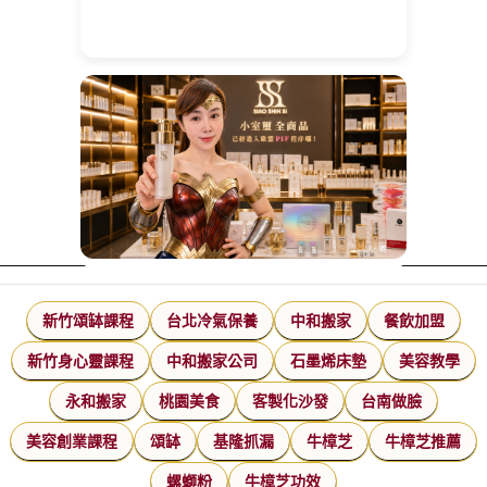
新竹頌缽課程
台北冷氣保養
中和搬家
餐飲加盟
新竹身心靈課程
中和搬家公司
石墨烯床墊
美容教學
永和搬家
桃園美食
客製化沙發
台南做臉
美容創業課程
頌缽
基隆抓漏
牛樟芝
牛樟芝推薦
螺螄粉
牛樟芝功效