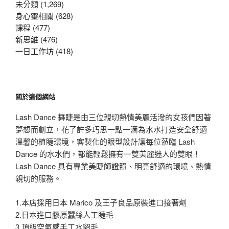
字:
未分類 (1,269)
身心靈相關 (628)
課程 (477)
新思維 (476)
一日工作坊 (418)
關於這個網站
Lash Dance 舞睫是由三位親切熱情美麗活潑的女孩們因著
夢想而創立，花了許多巧思一點一滴為水水打造安全舒適
溫馨的植睫環境，客製化的眼型設計讓每位蒞臨 Lash
Dance 的水水們，都能輕鬆擁有一雙美麗迷人的雙眼！
Lash Dance 具有專業美睫師證照、明亮舒適的環境、熱情
親切的服務。
1.本店採用日本 Marico 及王子良品原裝進口接著劑
2.日本進口膠原蠶絲人工睫毛
3.頂級空氣感手工水貂毛