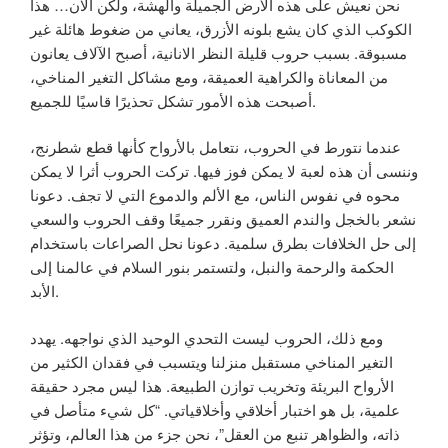
نحن نعيش على هذه الأرض الجميلة والهشة، ولكن الآن… هذا
الكوكب الذي كان يشع بلونه الأزرق، يعاني من ضغوط هائلة غير
مسبوقة. بسبب حروب قليلة النظر الانانية، أصبح الآلاف يعانون
من المعاناة والكراهية العميقة، ومع مشاكل التغير المناخي،
أصبحت هذه الأمور تشكل تحذيرًا قاسيًا للجميع.
عندما نتورط في الحروب، نتعامل بالأرواح كأنها قطع شطرنج،
وننسى أن هذه لعبة لا يمكن فوز فيها. تركت الحروب أثرا لا يمكن
محوه في نفوس الناس، مع الألم والدموع التي لا تجف. دعونا
نشعر بالخجل والندم العميق ونقرر جميعًا وقف الحروب والسعي
إلى حل الخلافات بطرق سلمية. دعونا نحل الصراعات باستخدام
الحكمة والرحمة والنبل، ولتستمر بنور السلام في عالمنا إلى
الأبد.
ومع ذلك، الحروب ليست التحدي الوحيد الذي نواجهه. يهدد
التغير المناخي مستقبل منزلنا ويتسبب في فقدان الكثير من
الأرواح البريئة وتخريب توازن الطبيعة. هذا ليس مجرد حقيقة
علمية، بل هو اختبار أخلاقي وأخلاقياتي. “كل شيء متأصل في
ذاته، والظواهر تنبع من العقل”، نحن جزء من هذا العالم، وتؤثر