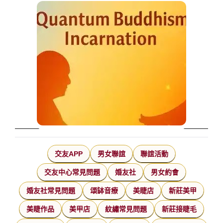
交友APP
男女聯誼
聯誼活動
交友中心常見問題
婚友社
男女約會
婚友社常見問題
頌缽音療
美睫店
新莊美甲
美睫作品
美甲店
紋繡常見問題
新莊接睫毛