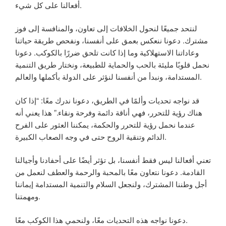
أفعالنا على كل شيء.
لنتحد جميعًا لنحول الخلافات إلى تعاون، والمنافسة إلى فوز
مشترك. دعونا ننعكس بعمق على أنفسنا، ونفحص طريقة حياتنا
وعاداتنا الاستهلاكية وما إذا كانت تلحق ضررًا بالكوكب. دعونا
نحمل قلوبًا مليئة بالحب والحماية للطبيعة، ونختار طريق التنمية
المستدامة، ونبدأ من أنفسنا لنؤثر على الدولة بأكملها والعالم.
قد نواجه تحديات وألمًا في الطريق، دعونا ندرك معًا: “إذا كان
هناك رؤية للتحرر، فهي أناقة دائمة وفرحة ونقاء.” هذا يعني أنه
عندما نحمل رؤية للتحرر والحكمة، يمكننا العثور على الفرح
الدائم وتنقية الروح حتى في وجه الصعاب الكبيرة.
تعني أفعالنا ليس فقط أنفسنا، بل تؤثر أيضًا على أحفادنا وأجيالنا
القادمة. دعونا نتعاون معًا بالمحبة والرحمة والعطف لنعمل من
أجل وطننا المشترك، ولنجعل السلام والتنمية المستدامة إيماننا
ومهمتنا.
دعونا نواجه هذه التحديات معًا، ولنحمي هذا الكوكب معًا.