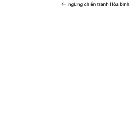
章
一
ngừng chiến tranh Hòa bình
篇
導
文
覽
章