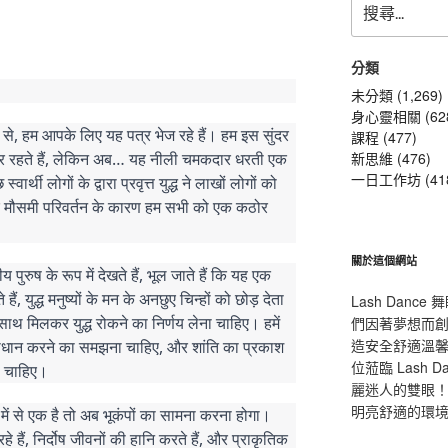
尋
關
鍵
分類
字:
未分類 (1,269)
身心靈相關 (62
से, हम आपके लिए यह पत्र भेज रहे हैं। हम इस सुंदर
課程 (477)
पर रहते हैं, लेकिन अब… यह नीली चमकदार धरती एक
新思維 (476)
一日工作坊 (41
र्थी लोगों के द्वारा प्रवृत्त युद्ध ने लाखों लोगों को
 और मौसमी परिवर्तन के कारण हम सभी को एक कठोर
關於這個網站
पुरुष के रूप में देखते हैं, भूल जाते हैं कि यह एक
, युद्ध मनुष्यों के मन के अनछुए चिन्हों को छोड़ देता
Lash Dan
 साथ मिलकर युद्ध रोकने का निर्णय लेना चाहिए। हमें
們因著夢想而
造安全舒適溫
ो समाधान करने का समझना चाहिए, और शांति का प्रकाश
位蒞臨 Lash
ा चाहिए।
麗迷人的雙眼！L
明亮舒適的環
ं में से एक है तो अब भूकंपों का सामना करना होगा।
रहे हैं, निर्दोष जीवनों की हानि करते हैं, और प्राकृतिक