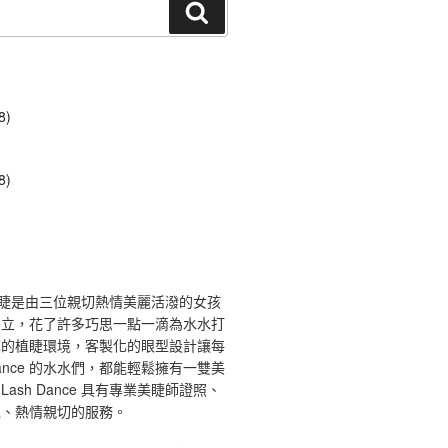
搜
尋
8)
8)
ce 舞睫是由三位親切熱情美麗活潑的女孩
創立，花了許多巧思一點一滴為水水打
馨的植睫環境，客製化的眼型設計讓每
 Dance 的水水們，都能輕鬆擁有一雙美
ash Dance 具有專業美睫師證照、
境、熱情親切的服務。