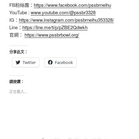
FB粉絲團：
https://www.facebook.com/pssbrneihu
YouTube :
www.youtube.com/@pssbr3328
IG：
https://www.instagram.com/pssbrneihu353328/
Line：
https://line.me/ti/p/pZBE2Qdwkh
官網：
https://www.pssbrbowl.org/
分享此文：
Twitter
Facebook
請按讚：
正在載入...