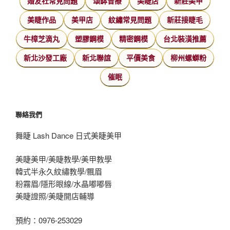
婚友社常見問題
頌缽音療
美睫店
新莊美甲
美睫作品
美甲店
紋繡常見問題
新莊接睫毛
牛樟芝滴丸
塑膠鋼模
精密鋼模
台北裝潢推薦
新北沙發工廠
新北聯誼
平價美食
柳州螺螄粉
催眠
聯絡我們
舞睫 Lash Dance 日式美睫美甲
美睫美甲/美睫教學/美甲教學
韓式半永久紋繡教學/飄眉
粉霧眉/隱形眼線/水晶嘟嘟唇
美睫證照/美睫開店輔導
預約：0976-253029