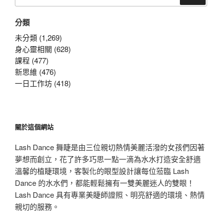
尋
關
分類
鍵
字:
未分類 (1,269)
身心靈相關 (628)
課程 (477)
新思維 (476)
一日工作坊 (418)
關於這個網站
Lash Dance 舞睫是由三位親切熱情美麗活潑的女孩們因著
夢想而創立，花了許多巧思一點一滴為水水打造安全舒適
溫馨的植睫環境，客製化的眼型設計讓每位蒞臨 Lash
Dance 的水水們，都能輕鬆擁有一雙美麗迷人的雙眼！
Lash Dance 具有專業美睫師證照、明亮舒適的環境、熱情
親切的服務。