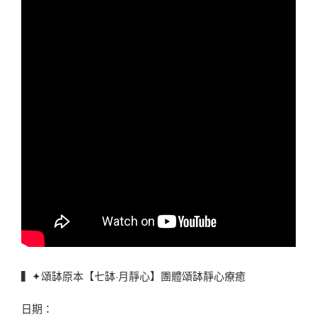
▍✦頌缽原本【七缽·月靜心】團體頌缽靜心療癒
日期：