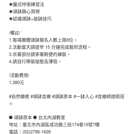
✱腹式呼吸練習法
✱頌缽靜心冥想
✱認識頌缽+敲缽技巧
/備註/
1.每場團體頌缽報名人數上限8位。
2.活動當天請提早 15 分鐘完成報到流程。
3.衣著部份請穿著輕便的褲裝。
4.請自行帶瑜珈墊及薄毯。
/活動費用/
1,380元
#自然療癒
#頌缽音療
#頌缽原本
#一缽入心
#音療師證照班
⊹
⭓ 頌缽原本 ⭓ 台北內湖教室
地址：臺北市內湖區成功路三段174巷15號7樓
電話：(02)2796-1626