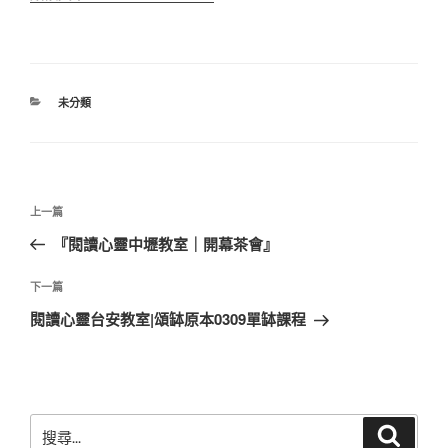
分
未分類
類
文
上
上一篇
章
一
『閱讀心靈中壢教室｜開幕茶會』
導
篇
覽
文
下
下一篇
章
一
閱讀心靈台安教室|頌缽原本0309單缽課程
篇
文
章
搜
搜
尋