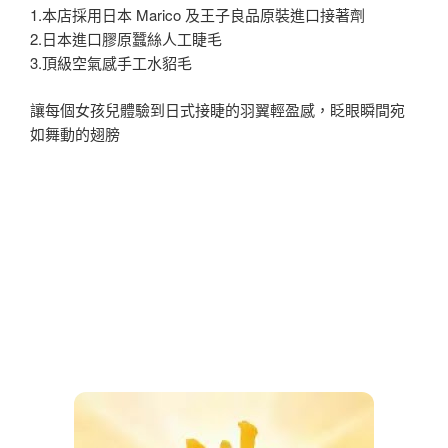
1.本店採用日本 Marico 及王子良品原裝進口接著劑
2.日本進口膠原蠶絲人工睫毛
3.頂級空氣感手工水貂毛
讓每個女孩兒體驗到日式接睫的羽翼輕盈感，眨眼瞬間宛
如舞動的翅膀