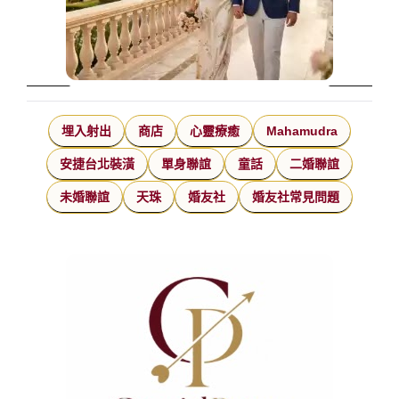
埋入射出
商店
心靈療癒
Mahamudra
安捷台北裝潢
單身聯誼
童話
二婚聯誼
未婚聯誼
天珠
婚友社
婚友社常見問題