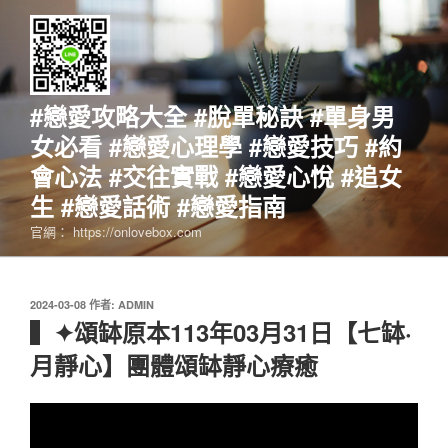
跳
至
主
要
內
#戀愛攻略大全 #脫單秘訣 #單身男
容
女必看 #戀愛心理學 #戀愛技巧 #約
會心法 #交往實戰 #戀愛心悅 #追女
生 #戀愛話術 #戀愛指南
官網： https://onlovebox.com
發
2024-03-08
作者:
ADMIN
佈
▍✦頌缽原本113年03月31日【七缽·
於
月靜心】團體頌缽靜心療癒