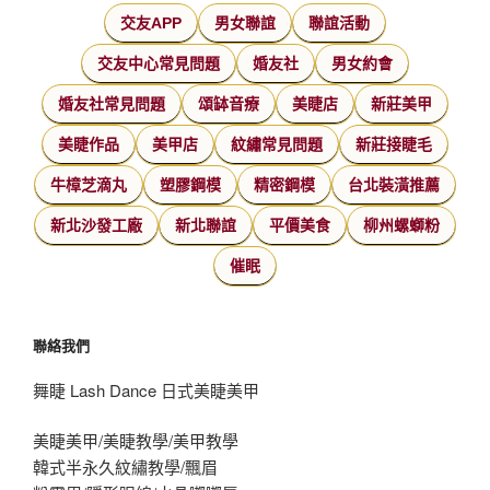
交友APP
男女聯誼
聯誼活動
交友中心常見問題
婚友社
男女約會
婚友社常見問題
頌缽音療
美睫店
新莊美甲
美睫作品
美甲店
紋繡常見問題
新莊接睫毛
牛樟芝滴丸
塑膠鋼模
精密鋼模
台北裝潢推薦
新北沙發工廠
新北聯誼
平價美食
柳州螺螄粉
催眠
聯絡我們
舞睫 Lash Dance 日式美睫美甲
美睫美甲/美睫教學/美甲教學
韓式半永久紋繡教學/飄眉