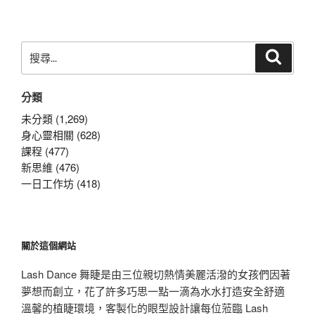
文
章
搜
搜
尋
尋
關
分類
鍵
字:
未分類 (1,269)
身心靈相關 (628)
課程 (477)
新思維 (476)
一日工作坊 (418)
關於這個網站
Lash Dance 舞睫是由三位親切熱情美麗活潑的女孩們因著
夢想而創立，花了許多巧思一點一滴為水水打造安全舒適
溫馨的植睫環境，客製化的眼型設計讓每位蒞臨 Lash