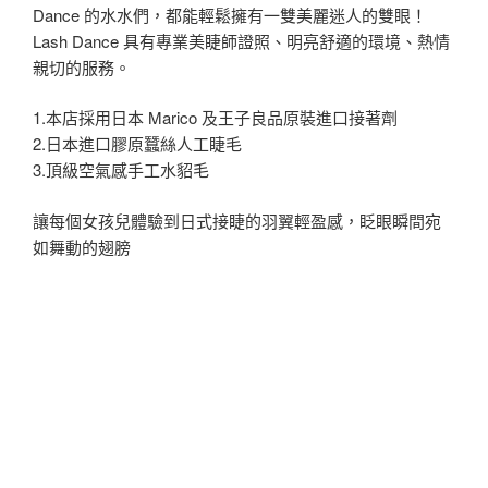
Dance 的水水們，都能輕鬆擁有一雙美麗迷人的雙眼！
Lash Dance 具有專業美睫師證照、明亮舒適的環境、熱情
親切的服務。
1.本店採用日本 Marico 及王子良品原裝進口接著劑
2.日本進口膠原蠶絲人工睫毛
3.頂級空氣感手工水貂毛
讓每個女孩兒體驗到日式接睫的羽翼輕盈感，眨眼瞬間宛
如舞動的翅膀