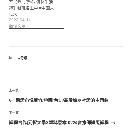
室【靜心/淨心 頌缽生活
禪】新班招生中 #中國文
化大…
2023-04-11
類似文章
分
未分類
類
文
上
上一篇
章
一
戀愛心悅新竹/桃園/台北/基隆婚友社愛的主題曲
導
篇
覽
文
下
下一篇
章
一
課程合作|元智大學X頌缽原本-0224音療師證照課程
篇