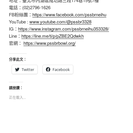
地址：臺北市內湖區成功路三段174巷15號7樓
電話：(02)2796-1626
FB粉絲團：
https://www.facebook.com/pssbrneihu
YouTube :
www.youtube.com/@pssbr3328
IG：
https://www.instagram.com/pssbrneihu353328/
Line：
https://line.me/ti/p/pZBE2Qdwkh
官網：
https://www.pssbrbowl.org/
分享此文：
Twitter
Facebook
請按讚：
正在載入...