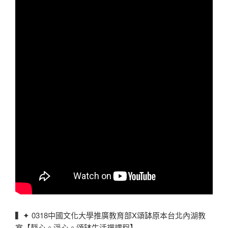
▍✦ 0318中國文化大學推廣教育部X頌缽原本台北內湖教
室【靜心。淨心。頌缽生活禪課程】