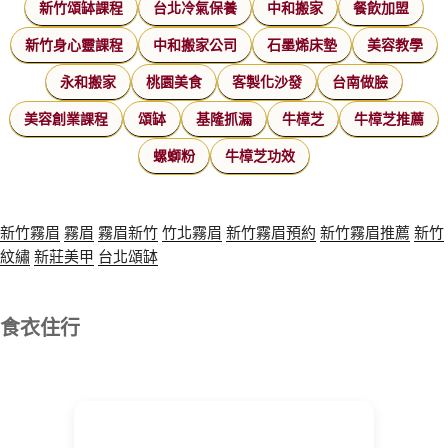
新竹頌缽課程
台北冷氣保養
中和搬家
餐飲加盟
新竹身心靈課程
中和搬家公司
石墨烯床墊
美容教學
永和搬家
桃園美食
客製化沙發
台南做臉
美容創業課程
頌缽
基隆抓漏
牛樟芝
牛樟芝推薦
螺螄粉
牛樟芝功效
新竹霧眉
霧眉
霧眉新竹
竹北霧眉
新竹霧眉預約
新竹霧眉推薦
新竹
紋繡
新莊美甲
台北頌缽
食衣住行