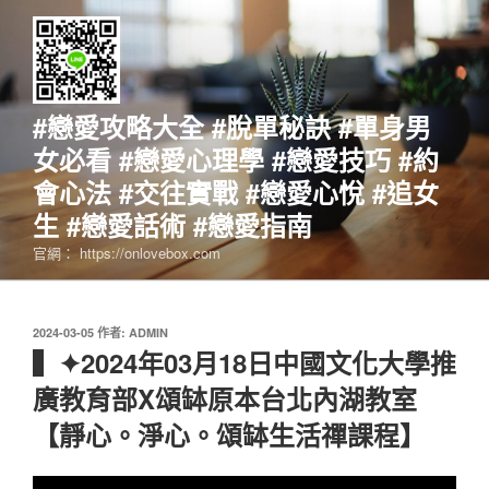
跳
至
主
要
內
#戀愛攻略大全 #脫單秘訣 #單身男
容
女必看 #戀愛心理學 #戀愛技巧 #約
會心法 #交往實戰 #戀愛心悅 #追女
生 #戀愛話術 #戀愛指南
官網： https://onlovebox.com
發
2024-03-05
作者:
ADMIN
佈
▍✦2024年03月18日中國文化大學推
於
廣教育部X頌缽原本台北內湖教室
【靜心。淨心。頌缽生活禪課程】