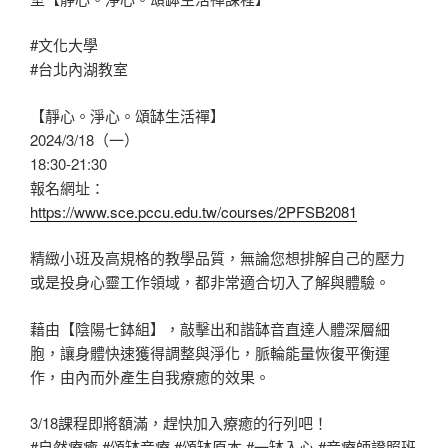
#文化大學
#台北內湖教室
【靜心。淨心。頌缽生活禪】
2024/3/18（一）
18:30-21:30
報名網址：
https://www.sce.pccu.edu.tw/courses/2PFSB2081
精緻小班及高規格的教學品質，無論您想排解自己的壓力
或是投身心靈工作領域，都非常適合切入了解與體驗。
藉由【陰陽七鉢組】，敲擊出和諧缽音直達人體深層細
胞，讓身體快速獲得調整與淨化，脈輪能量恢復平衡運
作，由內而外產生自我療癒的效果。
3/18課程即將額滿，趕快加入療癒的行列吧！
#自然療癒
#頌缽音療
#頌缽原本
#一缽入心
#音療師證照班