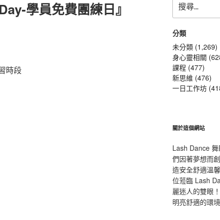
y Day-學員免費團練日』
尋
關
鍵
分類
』
字:
未分類 (1,269)
身心靈相關 (62
課程 (477)
習時段
新思維 (476)
一日工作坊 (41
關於這個網站
Lash Dan
們因著夢想而
造安全舒適溫
位蒞臨 Lash
麗迷人的雙眼！L
明亮舒適的環