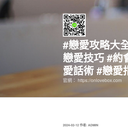
跳
至
主
要
內
容
#戀愛攻略大全
戀愛技巧 #約
愛話術 #戀愛
官網： https://onlovebox.com
發
2024-02-12
作者:
ADMIN