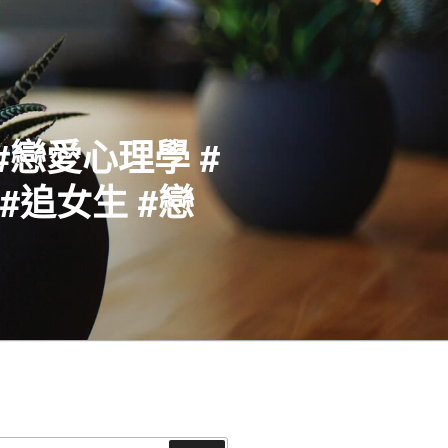
#戀愛心理學 #
#追女生 #戀