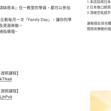
1.本店採用日本
2.日本進口膠
頌缽原本』任一教室的學員，都可以參加
3.頂級空氣感
劃每月一次「Family Day」，讓你的學
讓每個女孩兒
及資源串聯。
間宛如舞動的
場指導哦~
3月證照課程】
jykTNa9
6月證照課程】
1LjhPx9