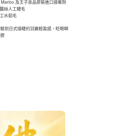
 Marico 及王子良品原裝進口接著劑
原蠶絲人工睫毛
手工水貂毛
體驗到日式接睫的羽翼輕盈感，眨眼瞬
翅膀