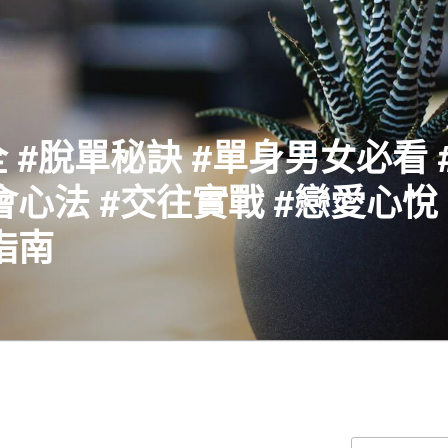
 #脫單秘訣 #單身男女必看 
會心法 #交往實戰 #戀愛心悅 
指南
搜