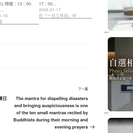
六) 時間：13：00-
17：00…
0…
2024-01-17
1-16
在「一日工作坊」中
章
下
下一篇
一
團練日
The mantra for dispelling disasters
篇
and bringing auspiciousness is one
文
of the ten small mantras recited by
章
Buddhists during their morning and
evening prayers