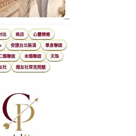
射出
商店
心靈療癒
a
安捷台北裝潢
單身聯誼
二婚聯誼
未婚聯誼
天珠
友社
婚友社常見問題