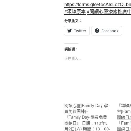
https://forms.gle/4ecAisLozQLb
#頌缽原本
#閱讀心靈療癒推廣
分享此文：
Twitter
Facebook
請按讚：
正在載入...
閱讀心靈|Family Day-學
『頌缽
員免費團練日
室|Fam
『Family Day-學員免費
團練日
團練日』 日期：113年3
『Fami
月2日(六) 時間：13：00-
團練日』