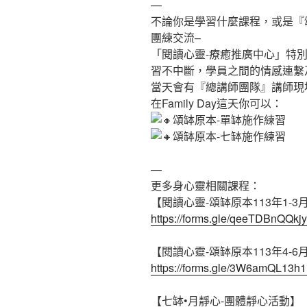
—
不論你是學習什麼課程，或是『
團練交流–
「閱讀心靈-療癒推廣中心」特別企
習不中斷，學員之間的情感連繫
當天會有『總講師團隊』講師現
在Family Day這天你可以：
頌缽原本-單缽施作練習
頌缽原本-七缽施作練習
—
更多身心靈相關課程：
【閱讀心靈-頌缽原本113年1-
https://forms.gle/qeeTDBnQQk
【閱讀心靈-頌缽原本113年4-
https://forms.gle/3W6amQL13h
【七缽•月靜心-團體靜心活動】