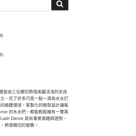
搜
尋
8)
8)
ce 舞睫是由三位親切熱情美麗活潑的女孩
創立，花了許多巧思一點一滴為水水打
馨的植睫環境，客製化的眼型設計讓每
 Dance 的水水們，都能輕鬆擁有一雙美
ash Dance 具有專業美睫師證照、
境、熱情親切的服務。