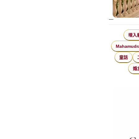
埋入
Mahamudr
童話
婚