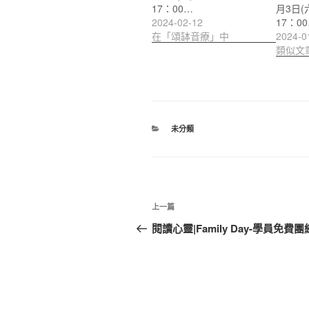
17：00…
月3日(
2024-02-12
17：0
在「頌缽音療」中
2024-0
類似文
分
未分類
類
文
上
上一篇
章
一
閱讀心靈|Family Day-學員免費
篇
導
文
覽
章