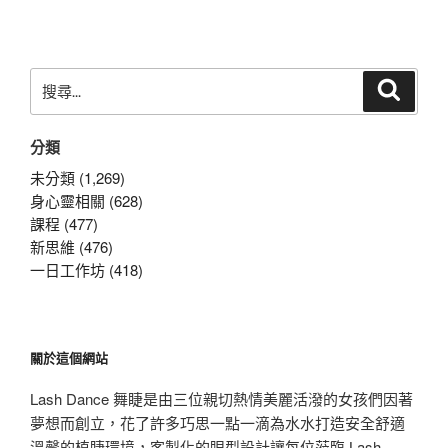
文
章
搜
搜
尋
尋
關
分類
鍵
字:
未分類 (1,269)
身心靈相關 (628)
課程 (477)
新思維 (476)
一日工作坊 (418)
關於這個網站
Lash Dance 舞睫是由三位親切熱情美麗活潑的女孩們因著
夢想而創立，花了許多巧思一點一滴為水水打造安全舒適
溫馨的植睫環境，客製化的眼型設計讓每位蒞臨 Lash