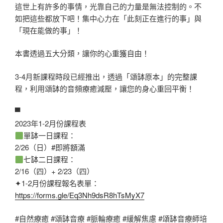
這世上有許多的事情，光靠自己的力量是無法控制的。不
如把這些都放下吧！集中心力在「此刻正在進行的事」與
「現在能做的事」！
本書透過五大分類，讓你的心重獲自由！
3-4月新課程時段已經推出，透過「頌缽原本」的完整課
程，利用頌缽的音頻療癒減壓，讓您的身心重回平衡！
▀
2023年1-2月份課程表
單缽一日課程：
2/26（日）
#即將額滿
七缽二日課程：
2/16（四）+ 2/23（四）
✦1-2月份課程報名表單：
https://forms.gle/Eq3Nh9dsR8hTsMyX7
#自然療癒
#頌缽音療
#脈輪療癒
#緩解焦慮
#頌缽音療師培