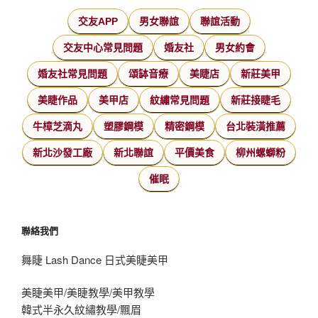
交友APP
男女聯誼
聯誼活動
交友中心常見問題
婚友社
男女約會
婚友社常見問題
頌缽音療
美睫店
新莊美甲
美睫作品
美甲店
紋繡常見問題
新莊接睫毛
牛樟芝滴丸
塑膠鋼模
精密鋼模
台北裝潢推薦
新北沙發工廠
新北聯誼
平價美食
柳州螺螄粉
催眠
聯絡我們
舞睫 Lash Dance 日式美睫美甲
美睫美甲/美睫教學/美甲教學
韓式半永久紋繡教學/飄眉