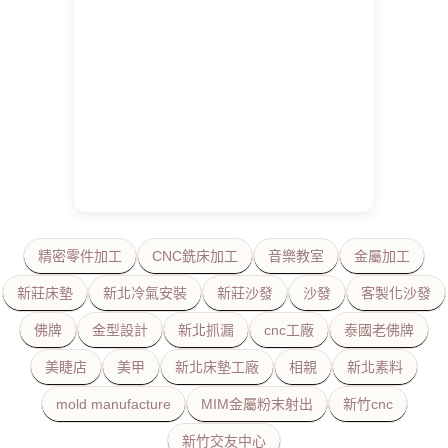
精密零件加工
CNC銑床加工
音樂教室
金屬加工
新莊床墊
新北冷氣安裝
新莊沙發
沙發
客製化沙發
佛牌
金型設計
新北抓漏
cnc工廠
泰國老佛牌
美睫店
美甲
新北床墊工廠
相親
新北素料
mold manufacture
MIM金屬粉末射出
新竹cnc
新竹交友中心