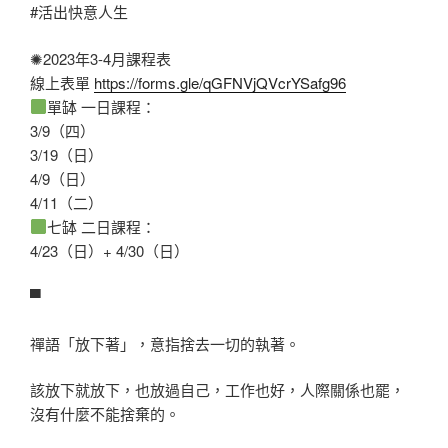
#活出快意人生
✺2023年3-4月課程表
線上表單
https://forms.gle/qGFNVjQVcrYSafg96
單缽 一日課程：
3/9（四）
3/19（日）
4/9（日）
4/11（二）
七缽 二日課程：
4/23（日）+ 4/30（日）
▀
禪語「放下著」，意指捨去一切的執著。
該放下就放下，也放過自己，工作也好，人際關係也罷，
沒有什麼不能捨棄的。