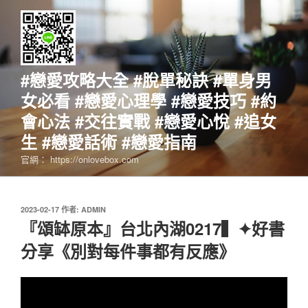
跳
至
主
要
內
#戀愛攻略大全 #脫單秘訣 #單身男
容
女必看 #戀愛心理學 #戀愛技巧 #約
會心法 #交往實戰 #戀愛心悅 #追女
生 #戀愛話術 #戀愛指南
官網： https://onlovebox.com
發
2023-02-17
作者:
ADMIN
佈
『頌缽原本』台北內湖0217▍✦好書
於
分享《別對每件事都有反應》