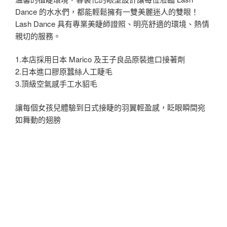
Dance 的水水們，都能輕鬆擁有一雙美麗迷人的雙眼！
Lash Dance 具有專業美睫師證照、明亮舒適的環境、熱情
親切的服務。
1.本店採用日本 Marico 及王子良品原裝進口接著劑
2.日本進口膠原蠶絲人工睫毛
3.頂級空氣感手工水貂毛
讓每個女孩兒體驗到日式接睫的羽翼輕盈感，眨眼瞬間宛
如舞動的翅膀