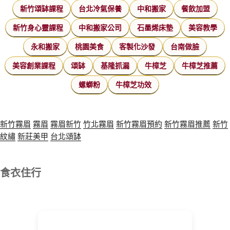
新竹頌缽課程
台北冷氣保養
中和搬家
餐飲加盟
新竹身心靈課程
中和搬家公司
石墨烯床墊
美容教學
永和搬家
桃園美食
客製化沙發
台南做臉
美容創業課程
頌缽
基隆抓漏
牛樟芝
牛樟芝推薦
螺螄粉
牛樟芝功效
新竹霧眉
霧眉
霧眉新竹
竹北霧眉
新竹霧眉預約
新竹霧眉推薦
新竹
紋繡
新莊美甲
台北頌缽
食衣住行