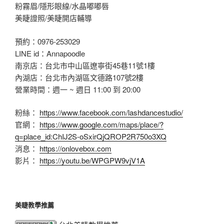
粉霧眉/隱形眼線/水晶嘟嘟唇
美睫證照/美睫開店輔導
預約：0976-253029
LINE id：Annapoodle
南京店：台北市中山區遼寧街45巷11號1樓
內湖店：台北市內湖區文德路107號2樓
營業時間：週一 ~ 週日 11:00 到 20:00
粉絲：
https://www.facebook.com/lashdancestudio/
官網：
https://www.google.com/maps/place/?
q=place_id:ChIJ2S-oSxirQjQROP2R750o3XQ
消息：
https://onlovebox.com
影片：
https://youtu.be/WPGPW9vjV1A
美睫教學推薦