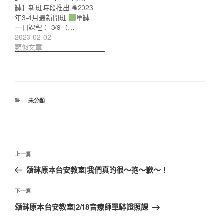
缽】新班時段推出 ✺2023
年3-4月最新開班
單缽
一日課程： 3/9（…
2023-02-02
類似文章
分
未分類
類
文
上
上一篇
章
一
頌缽原本台安教室|我們真的很～抱～歉～！
導
篇
覽
文
下
下一篇
章
一
頌缽原本台安教室|2/18音療師單缽證照課
篇