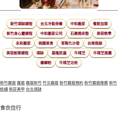
新竹頌缽課程
台北冷氣保養
中和搬家
餐飲加盟
新竹身心靈課程
中和搬家公司
石墨烯床墊
美容教學
永和搬家
桃園美食
客製化沙發
台南做臉
美容創業課程
頌缽
基隆抓漏
牛樟芝
牛樟芝推薦
螺螄粉
牛樟芝功效
新竹霧眉
霧眉
霧眉新竹
竹北霧眉
新竹霧眉預約
新竹霧眉推薦
新竹
紋繡
新莊美甲
台北頌缽
食衣住行