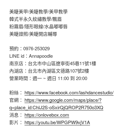
美睫美甲/美睫教學/美甲教學
韓式半永久紋繡教學/飄眉
粉霧眉/隱形眼線/水晶嘟嘟唇
美睫證照/美睫開店輔導
預約：0976-253029
LINE id：Annapoodle
南京店：台北市中山區遼寧街45巷11號1樓
內湖店：台北市內湖區文德路107號2樓
營業時間：週一 ~ 週日 11:00 到 20:00
粉絲：
https://www.facebook.com/lashdancestudio/
官網：
https://www.google.com/maps/place/?
q=place_id:ChIJ2S-oSxirQjQROP2R750o3XQ
消息：
https://onlovebox.com
影片：
https://youtu.be/WPGPW9vjV1A