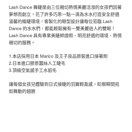
Lash Dance 舞睫是由三位親切熱情美麗活潑的女孩們因著
夢想而創立，花了許多巧思一點一滴為水水打造安全舒適
溫馨的植睫環境，客製化的眼型設計讓每位蒞臨 Lash
Dance 的水水們，都能輕鬆擁有一雙美麗迷人的雙眼！
Lash Dance 具有專業美睫師證照、明亮舒適的環境、熱情
親切的服務。
1.本店採用日本 Marico 及王子良品原裝進口接著劑
2.日本進口膠原蠶絲人工睫毛
3.頂級空氣感手工水貂毛
讓每個女孩兒體驗到日式接睫的羽翼輕盈感，眨眼瞬間宛
如舞動的翅膀