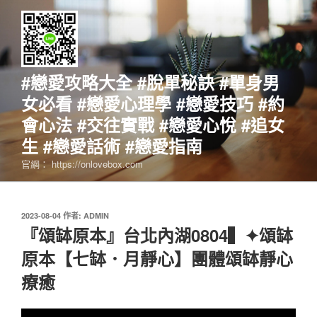
跳
至
主
要
內
#戀愛攻略大全 #脫單秘訣 #單身男
容
女必看 #戀愛心理學 #戀愛技巧 #約
會心法 #交往實戰 #戀愛心悅 #追女
生 #戀愛話術 #戀愛指南
官網： https://onlovebox.com
發
2023-08-04
作者:
ADMIN
佈
『頌缽原本』台北內湖0804▍✦頌缽
於
原本【七缽．月靜心】團體頌缽靜心
療癒