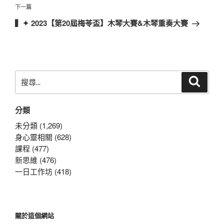
覽
文
下
下一篇
章
一
▍✦ 2023【第20屆梅苓盃】木琴大賽&木琴重奏大賽
篇
文
章
搜
搜
尋
尋
關
分類
鍵
字:
未分類 (1,269)
身心靈相關 (628)
課程 (477)
新思維 (476)
一日工作坊 (418)
關於這個網站