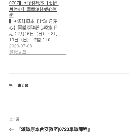
0707▍✦頌缽原本【七缽·
月淨心】團體頌缽靜心療
癒
▍✦頌缽原本【七缽·月淨
心】團體頌缽靜心療癒 日
期：7月16日（日）、8月
13日（日） 時間：10:…
2023-07-08
類似文章
分
未分類
類
文
上
上一篇
章
一
『頌缽原本台安教室|0723單缽課程』
導
篇