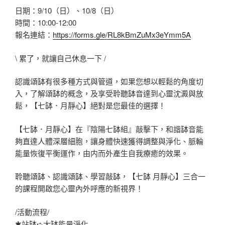
日期：9/10（日）、10/8（日）
時間：10:00-12:00
報名連結：
https://forms.gle/RL8kBmZuMx3eYmm5A
\ 累了，就讓自己休息一下 /
認識頌缽有很多種方式與管道，如果您想以輕鬆的角度切
入，了解頌缽的概念，及享受聆聽缽音達到心靈沈澱與放
鬆，【七缽．月靜心】絕對是您最佳的選擇！
【七缽．月靜心】在『陰陽七缽組』敲擊下，和諧缽音能
夠直達人體深層細胞，讓身體快速獲得調整與淨化、脈輪
能量恢復平衡運作，由内而外產生自我療癒的效果。
聆聽頌缽、認識頌缽、學習敲缽，【七缽 月靜心】三合一
的課程開啟您心靈內外呼應的新視界！
/活動流程/
✱站缽➪大缽能量淨化