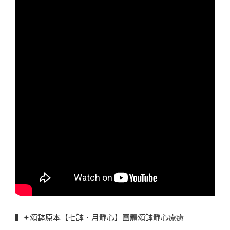
▍✦頌缽原本【七缽．月靜心】團體頌缽靜心療癒