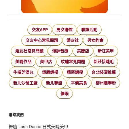
交友APP
男女聯誼
聯誼活動
交友中心常見問題
婚友社
男女約會
婚友社常見問題
頌缽音療
美睫店
新莊美甲
美睫作品
美甲店
紋繡常見問題
新莊接睫毛
牛樟芝滴丸
塑膠鋼模
精密鋼模
台北裝潢推薦
新北沙發工廠
新北聯誼
平價美食
柳州螺螄粉
催眠
聯絡我們
舞睫 Lash Dance 日式美睫美甲