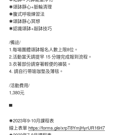
✱頌缽靜心+脈輪清理
✱腹式呼吸練習法
✱頌缽靜心冥想
✱認識頌缽+敲缽技巧
/備註/
1.每場團體頌缽報名人數上限8位。
2.活動當天請提早 15 分鐘完成報到流程。
3.衣著部份請穿著輕便的褲裝。
4. 請自行帶瑜珈墊及薄毯。
/活動費用/
1,380元
▀
✺2023年9-10月課程表
線上表單
https://forms.gle/xrpT8YmjHyrUR16H7
✺2023年7-8月課程表