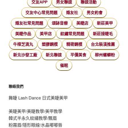
交友APP
男女聯誼
聯誼活動
交友中心常見問題
婚友社
男女約會
婚友社常見問題
頌缽音療
美睫店
新莊美甲
美睫作品
美甲店
紋繡常見問題
新莊接睫毛
牛樟芝滴丸
塑膠鋼模
精密鋼模
台北裝潢推薦
新北沙發工廠
新北聯誼
平價美食
柳州螺螄粉
催眠
聯絡我們
舞睫 Lash Dance 日式美睫美甲
美睫美甲/美睫教學/美甲教學
韓式半永久紋繡教學/飄眉
粉霧眉/隱形眼線/水晶嘟嘟唇