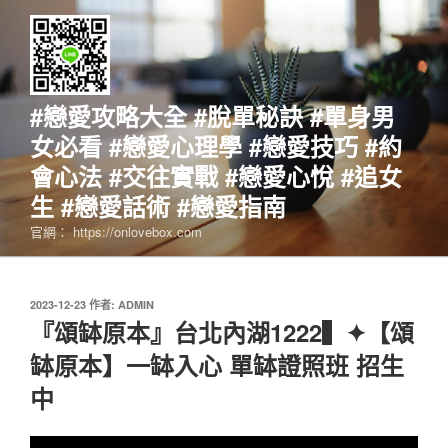
跳
至
主
要
內
#戀愛攻略大全 #脫單秘訣 #單身男
容
女必看 #戀愛心理學 #戀愛技巧 #約
會心法 #交往實戰 #戀愛心悅 #追女
生 #戀愛話術 #戀愛指南
官網： https://onlovebox.com
發
2023-12-23
作者:
ADMIN
佈
『頌缽原本』台北內湖1222▍✦【頌
於
缽原本】一缽入心 單缽證照班 招生
中