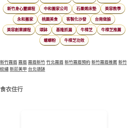
新竹身心靈課程
中和搬家公司
石墨烯床墊
美容教學
永和搬家
桃園美食
客製化沙發
台南做臉
美容創業課程
頌缽
基隆抓漏
牛樟芝
牛樟芝推薦
螺螄粉
牛樟芝功效
新竹霧眉
霧眉
霧眉新竹
竹北霧眉
新竹霧眉預約
新竹霧眉推薦
新竹
紋繡
新莊美甲
台北頌缽
食衣住行