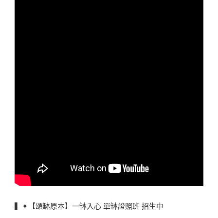
▍✦【頌缽原本】一缽入心 單缽證照班 招生中