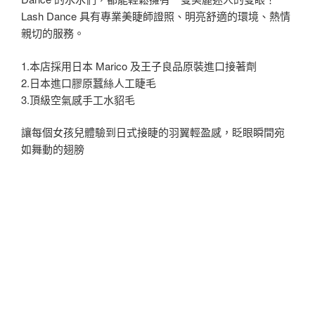
Lash Dance 具有專業美睫師證照、明亮舒適的環境、熱情
親切的服務。
1.本店採用日本 Marico 及王子良品原裝進口接著劑
2.日本進口膠原蠶絲人工睫毛
3.頂級空氣感手工水貂毛
讓每個女孩兒體驗到日式接睫的羽翼輕盈感，眨眼瞬間宛
如舞動的翅膀