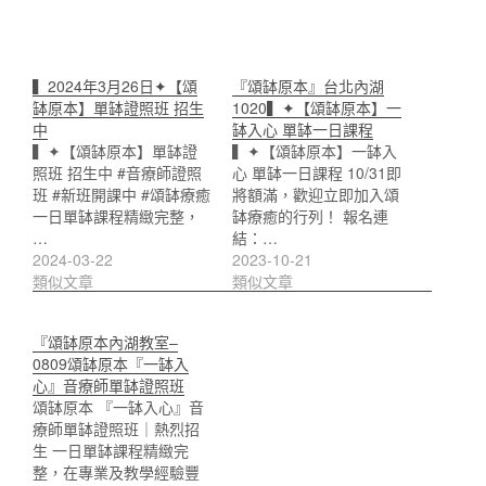
▍2024年3月26日✦【頌
『頌缽原本』台北內湖
缽原本】單缽證照班 招生
1020▍✦【頌缽原本】一
中
缽入心 單缽一日課程
▍✦【頌缽原本】單缽證
▍✦【頌缽原本】一缽入
照班 招生中 #音療師證照
心 單缽一日課程 10/31即
班 #新班開課中 #頌缽療癒
將額滿，歡迎立即加入頌
一日單缽課程精緻完整，
缽療癒的行列！ 報名連
…
結：…
2024-03-22
2023-10-21
類似文章
類似文章
『頌缽原本內湖教室–
0809頌缽原本『一缽入
心』音療師單缽證照班
頌缽原本 『一缽入心』音
療師單缽證照班｜熱烈招
生 一日單缽課程精緻完
整，在專業及教學經驗豐