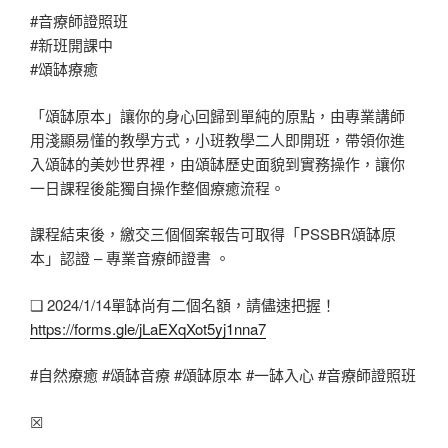
#音療師證照班
#新班開課中
#頌缽療癒
「頌缽原本」讓你的身心回歸到單純的原點，由專業講師
用淺顯易懂的教學方式，小班教學二人即開班，帶領你進
入頌缽的美妙世界裡，由頌缽歷史面貌到實務操作，讓你
一日課程後能獨自操作整個療癒流程。
課程結束後，繳交三個個案報告可取得「PSSBR頌缽原
本」認證 – 專業音療師證書 。
❑ 2024/1/14單缽尚有二個名額，請儘速把握！
https://forms.gle/jLaEXqXot5yj1nna7
#自然療癒
#頌缽音療
#頌缽原本
#一缽入心
#音療師證照班
☒