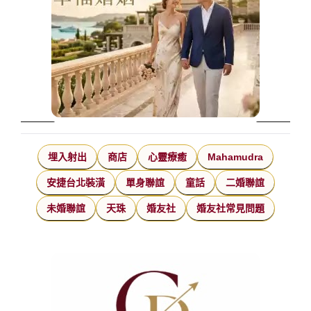
埋入射出
商店
心靈療癒
Mahamudra
安捷台北裝潢
單身聯誼
童話
二婚聯誼
未婚聯誼
天珠
婚友社
婚友社常見問題