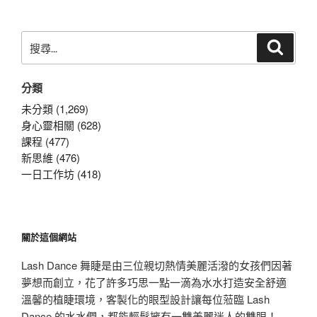
章
搜
搜
尋
尋
關
分類
鍵
字:
未分類 (1,269)
身心靈相關 (628)
課程 (477)
新思維 (476)
一日工作坊 (418)
關於這個網站
Lash Dance 舞睫是由三位親切熱情美麗活潑的女孩們因著
夢想而創立，花了許多巧思一點一滴為水水打造安全舒適
溫馨的植睫環境，客製化的眼型設計讓每位蒞臨 Lash
Dance 的水水們，都能輕鬆擁有一雙美麗迷人的雙眼！