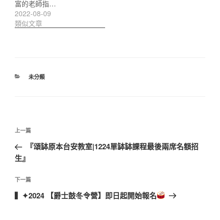
富的老師指…
2022-08-09
類似文章
分
未分類
類
文
上
上一篇
章
一
『頌缽原本台安教室|1224單缽缽課程最後兩席名額招
導
篇
生』
覽
文
章
下
下一篇
一
▍✦2024 【爵士鼓冬令營】即日起開始報名
篇
文