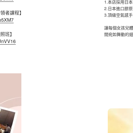
1.本店採用日本
2.日本進口膠
帶領者課程】
3.頂級空氣感
Yp5XM7
讓每個女孩兒
證照班】
間宛如舞動的
dUnVV16