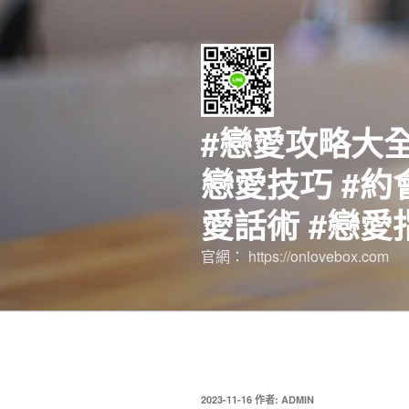
跳
至
主
要
內
容
#戀愛攻略大全
戀愛技巧 #約
愛話術 #戀愛
官網： https://onlovebox.com
發
2023-11-16
作者:
ADMIN