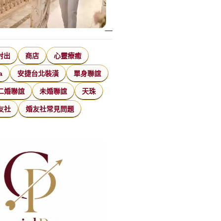
射出
商店
心靈療癒
a
安捷台北裝潢
單身聯誼
二婚聯誼
未婚聯誼
天珠
友社
婚友社常見問題