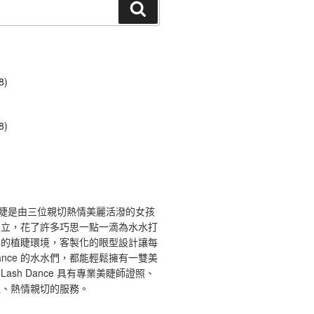
搜
尋
8)
8)
ce 舞睫是由三位親切熱情美麗活潑的女孩
創立，花了許多巧思一點一滴為水水打
馨的植睫環境，客製化的眼型設計讓每
 Dance 的水水們，都能輕鬆擁有一雙美
ash Dance 具有專業美睫師證照、
境、熱情親切的服務。