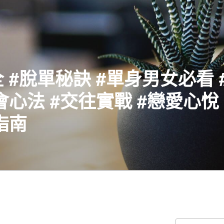
 #脫單秘訣 #單身男女必看 
會心法 #交往實戰 #戀愛心悅 
指南
搜