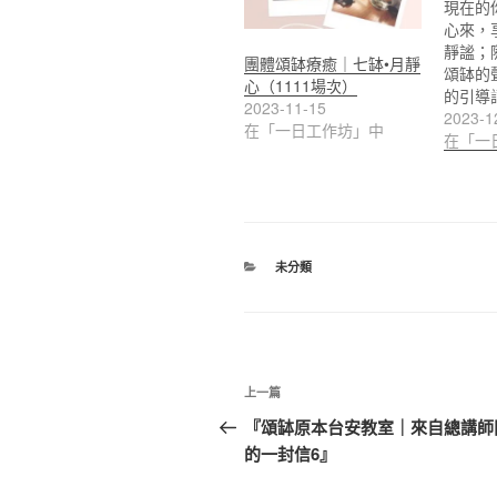
現在的
心來，
靜謐；
團體頌缽療癒｜七缽•月靜
頌缽的
心（1111場次）
的引導
2023-11-15
2023-1
在「一日工作坊」中
在「一
分
未分類
類
文
上
上一篇
章
一
『頌缽原本台安教室｜來自總講師
篇
的一封信6』
導
文