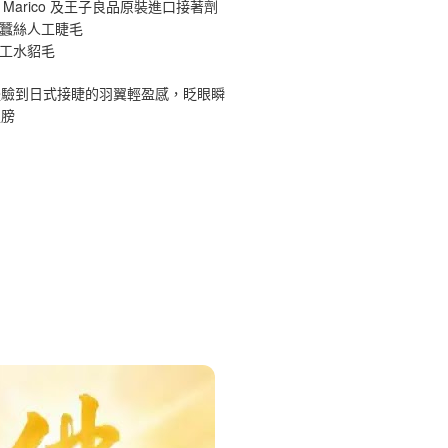
 Marico 及王子良品原裝進口接著劑
原蠶絲人工睫毛
手工水貂毛
體驗到日式接睫的羽翼輕盈感，眨眼瞬
翅膀