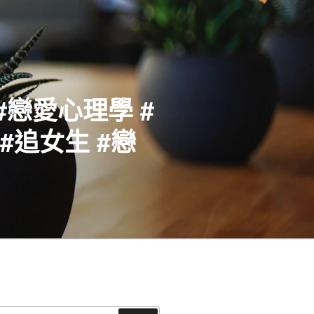
#戀愛心理學 #
#追女生 #戀