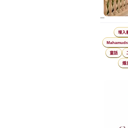
埋入
Mahamudr
童話
婚