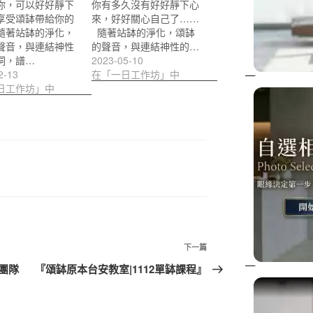
你，可以好好靜下
你有多久沒有好好靜下心
享受頌缽帶給你的
來，好好關心自己了……
隨著站缽的淨化，
隨著站缽的淨化，頌缽
聲音，與連結神性
的聲音，與連結神性的…
詞，譜…
2023-05-10
2-13
在「一日工作坊」中
日工作坊」中
下
下一篇
一
團隊
『頌缽原本台安教室|1112單缽課程』
篇
文