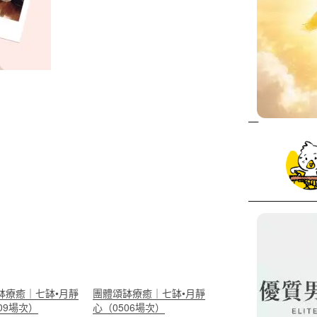
缽療癒｜七缽•月靜
團體頌缽療癒｜七缽•月靜
09場次）
心（0506場次）