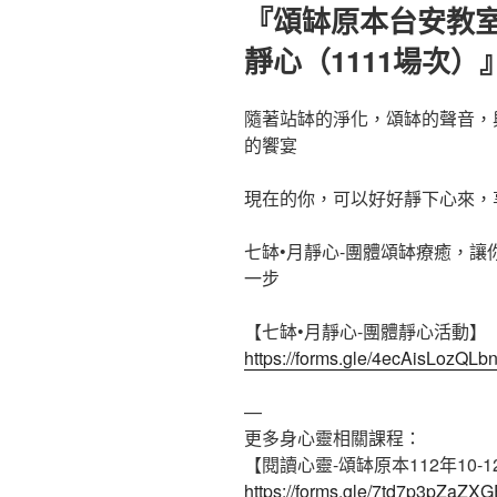
佈
『頌缽原本台安教室
於
靜心（1111場次）
隨著站缽的淨化，頌缽的聲音，
的饗宴
現在的你，可以好好靜下心來，
七缽•月靜心-團體頌缽療癒，
一步
【七缽•月靜心-團體靜心活動】
https://forms.gle/4ecAisLozQLb
—
更多身心靈相關課程：
【閱讀心靈-頌缽原本112年10-
https://forms.gle/7td7p3pZaZX