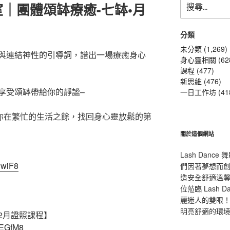
｜團體頌缽療癒-七缽•月
尋
關
』
鍵
分類
字:
未分類 (1,269)
與連結神性的引導詞，譜出一場療癒身心
身心靈相關 (62
課程 (477)
新思維 (476)
享受頌缽帶給你的靜謐–
一日工作坊 (41
讓你在繁忙的生活之餘，找回身心靈放鬆的第
關於這個網站
Lash Dan
nwiF8
們因著夢想而
造安全舒適溫
位蒞臨 Lash
麗迷人的雙眼！L
明亮舒適的環
12月證照課程】
GEGfM8