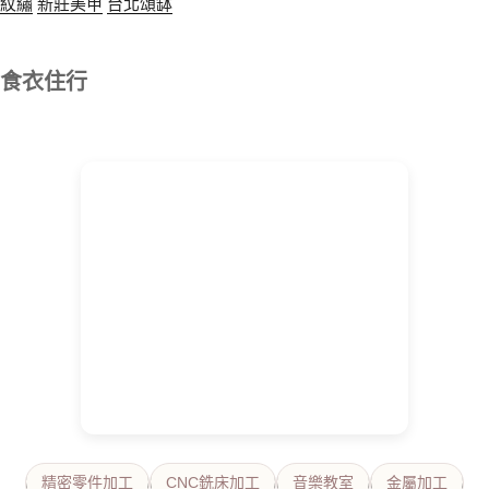
紋繡
新莊美甲
台北頌缽
食衣住行
精密零件加工
CNC銑床加工
音樂教室
金屬加工