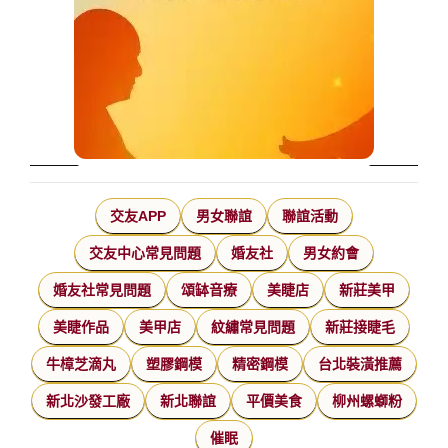
交友APP
男女聯誼
聯誼活動
交友中心常見問題
婚友社
男女約會
婚友社常見問題
頌缽音療
美睫店
新莊美甲
美睫作品
美甲店
紋繡常見問題
新莊接睫毛
牛樟芝滴丸
塑膠鋼模
精密鋼模
台北裝潢推薦
新北沙發工廠
新北聯誼
平價美食
柳州螺螄粉
催眠