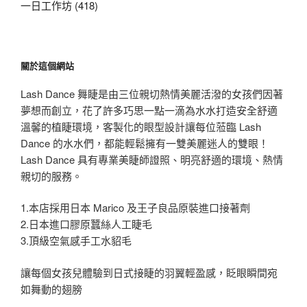
一日工作坊 (418)
關於這個網站
Lash Dance 舞睫是由三位親切熱情美麗活潑的女孩們因著
夢想而創立，花了許多巧思一點一滴為水水打造安全舒適
溫馨的植睫環境，客製化的眼型設計讓每位蒞臨 Lash
Dance 的水水們，都能輕鬆擁有一雙美麗迷人的雙眼！
Lash Dance 具有專業美睫師證照、明亮舒適的環境、熱情
親切的服務。
1.本店採用日本 Marico 及王子良品原裝進口接著劑
2.日本進口膠原蠶絲人工睫毛
3.頂級空氣感手工水貂毛
讓每個女孩兒體驗到日式接睫的羽翼輕盈感，眨眼瞬間宛
如舞動的翅膀