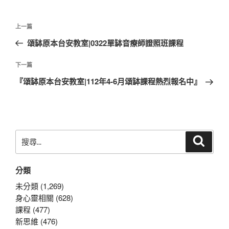
文
上
上一篇
章
一
頌缽原本台安教室|0322單缽音療師證照班課程
導
篇
覽
文
下
下一篇
章
一
『頌缽原本台安教室|112年4-6月頌缽課程熱烈報名中』
篇
文
章
搜
搜
尋
尋
關
分類
鍵
字:
未分類 (1,269)
身心靈相關 (628)
課程 (477)
新思維 (476)