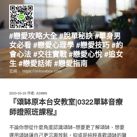
跳
至
主
要
內
#戀愛攻略大全 #脫單秘訣 #單身男
容
女必看 #戀愛心理學 #戀愛技巧 #約
會心法 #交往實戰 #戀愛心悅 #追女
生 #戀愛話術 #戀愛指南
官網： https://onlovebox.com
發
2023-03-25
作者:
ADMIN
佈
『頌缽原本台安教室|0322單缽音療
於
師證照班課程』
不論你想從什麼角度認識頌缽–想要更了解頌缽、想要
運用頌缽讓自己更沉澱放鬆，抑或是純粹喜歡頌缽的聲