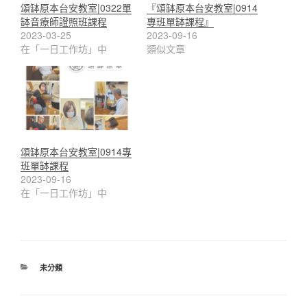
頌缽原本台安教室|0322單
『頌缽原本台安教室|0914
缽音療師證照班課程
專班單缽課程』
2023-03-25
2023-09-16
在「一日工作坊」中
類似文章
頌缽原本台安教室|0914專
班單缽課程
2023-09-16
在「一日工作坊」中
分
未分類
類