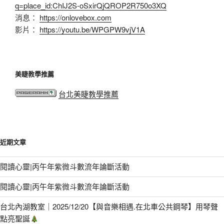
q=place_id:ChIJ2S-oSxirQjQROP2R750o3XQ
消息：
https://onlovebox.com
影片：
https://youtu.be/WPGPW9vjV1A
美睫教學推薦
台北美睫教學推薦
近期文章
閱讀心靈|丙午年紫微斗數流年論斷活動
閱讀心靈|丙午年紫微斗數流年論斷活動
台北內湖教室｜2025/12/20【與音樂相遇.在北車公共鋼琴】用琴聲
點亮聖誕