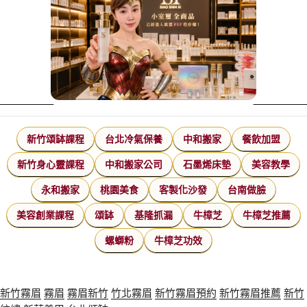
新竹頌缽課程
台北冷氣保養
中和搬家
餐飲加盟
新竹身心靈課程
中和搬家公司
石墨烯床墊
美容教學
永和搬家
桃園美食
客製化沙發
台南做臉
美容創業課程
頌缽
基隆抓漏
牛樟芝
牛樟芝推薦
螺螄粉
牛樟芝功效
新竹霧眉
霧眉
霧眉新竹
竹北霧眉
新竹霧眉預約
新竹霧眉推薦
新竹