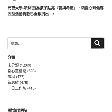
下
一
元智大學-頌缽班|為孩子點亮『愛與希望』．頌愛心到偏鄉
篇
公益活動捐款已全數捐出
文
章
搜
搜
尋
尋
關
分類
鍵
字:
未分類 (1,269)
身心靈相關 (628)
課程 (477)
新思維 (476)
一日工作坊 (418)
關於這個網站