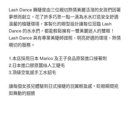
Lash Dance 舞睫是由三位親切熱情美麗活潑的女孩們因著
夢想而創立，花了許多巧思一點一滴為水水打造安全舒適
溫馨的植睫環境，客製化的眼型設計讓每位蒞臨 Lash
Dance 的水水們，都能輕鬆擁有一雙美麗迷人的雙眼！
Lash Dance 具有專業美睫師證照、明亮舒適的環境、熱情
親切的服務。
1.本店採用日本 Marico 及王子良品原裝進口接著劑
2.日本進口膠原蠶絲人工睫毛
3.頂級空氣感手工水貂毛
讓每個女孩兒體驗到日式接睫的羽翼輕盈感，眨眼瞬間宛
如舞動的翅膀