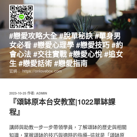
跳
至
主
要
內
#戀愛攻略大全 #脫單秘訣 #單身男
容
女必看 #戀愛心理學 #戀愛技巧 #約
會心法 #交往實戰 #戀愛心悅 #追女
生 #戀愛話術 #戀愛指南
官網： https://onlovebox.com
發
2023-10-25
作者:
ADMIN
佈
『頌缽原本台安教室|1022單缽課
於
程』
講師與助教一步一步帶領學員，了解頌缽的歷史與相關
知識，掌握頌缽的技巧與適時的指導–這就是「頌缽原