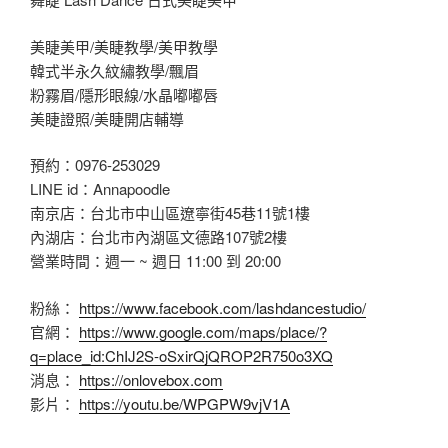
美睫美甲/美睫教學/美甲教學
韓式半永久紋繡教學/飄眉
粉霧眉/隱形眼線/水晶嘟嘟唇
美睫證照/美睫開店輔導
預約：0976-253029
LINE id：Annapoodle
南京店：台北市中山區遼寧街45巷11號1樓
內湖店：台北市內湖區文德路107號2樓
營業時間：週一 ~ 週日 11:00 到 20:00
粉絲：
https://www.facebook.com/lashdancestudio/
官網：
https://www.google.com/maps/place/?
q=place_id:ChIJ2S-oSxirQjQROP2R750o3XQ
消息：
https://onlovebox.com
影片：
https://youtu.be/WPGPW9vjV1A