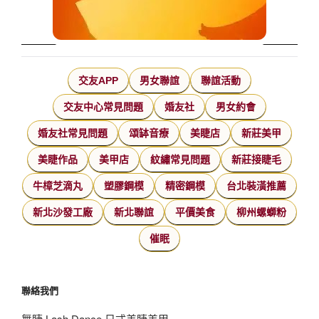
交友APP
男女聯誼
聯誼活動
交友中心常見問題
婚友社
男女約會
婚友社常見問題
頌缽音療
美睫店
新莊美甲
美睫作品
美甲店
紋繡常見問題
新莊接睫毛
牛樟芝滴丸
塑膠鋼模
精密鋼模
台北裝潢推薦
新北沙發工廠
新北聯誼
平價美食
柳州螺螄粉
催眠
聯絡我們
舞睫 Lash Dance 日式美睫美甲