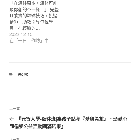
「在頌缽原本，頌缽可能
跟你想的不一樣！」 完整
且紮實的頌缽技巧，投過
講師、助教引導每位學
員，在輕鬆的…
2022-12-15
在「一日工作坊」中
分
未分類
類
文
上
上一篇
章
一
『元智大學-頌缽班|為孩子點亮『愛與希望』．頌愛心
導
篇
到偏鄉公益活動圓滿結束』
覽
文
章
下一篇