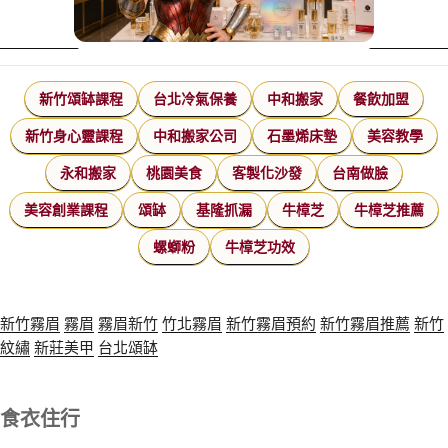
新竹頌缽課程
台北冷氣保養
中和搬家
餐飲加盟
新竹身心靈課程
中和搬家公司
石墨烯床墊
美容教學
永和搬家
桃園美食
客製化沙發
台南做臉
美容創業課程
頌缽
基隆抓漏
牛樟芝
牛樟芝推薦
螺螄粉
牛樟芝功效
新竹霧眉
霧眉
霧眉新竹
竹北霧眉
新竹霧眉預約
新竹霧眉推薦
新竹
紋繡
新莊美甲
台北頌缽
食衣住行