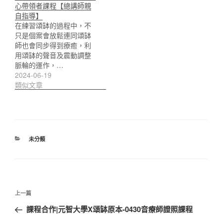
心帶領者課程【總講師親
自指導】
在練習頌缽的過程中，不
只是個案會放鬆連同頌缽
師也會同步得到療癒，利
用頌缽的聲音及震動調整
脈輪的運作，…
2024-06-19
類似文章
分
未分類
類
文
上
上一篇
章
一
課程合作|元智大學X頌缽原本-0430音療師證照課程
導
篇