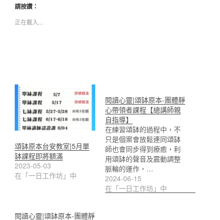
請按讚：
正在載入...
閱讀心靈|頌缽原本-團體靜
心帶領者課程【總講師親
自指導】
在練習頌缽的過程中，不
只是個案會放鬆連同頌缽
頌缽原本台安教室|5月單
師也會同步得到療癒，利
缽課程即將額滿
用頌缽的聲音及震動調整
2023-05-03
脈輪的運作，…
在「一日工作坊」中
2024-06-15
在「一日工作坊」中
閱讀心靈|頌缽原本-團體靜