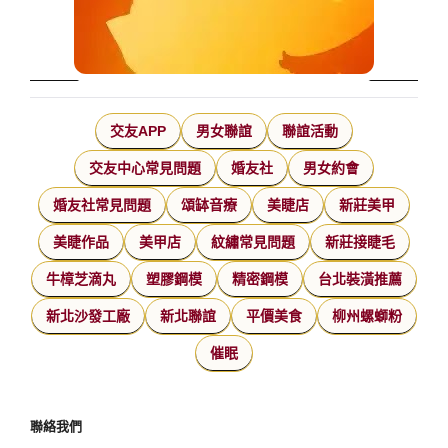
交友APP
男女聯誼
聯誼活動
交友中心常見問題
婚友社
男女約會
婚友社常見問題
頌缽音療
美睫店
新莊美甲
美睫作品
美甲店
紋繡常見問題
新莊接睫毛
牛樟芝滴丸
塑膠鋼模
精密鋼模
台北裝潢推薦
新北沙發工廠
新北聯誼
平價美食
柳州螺螄粉
催眠
聯絡我們