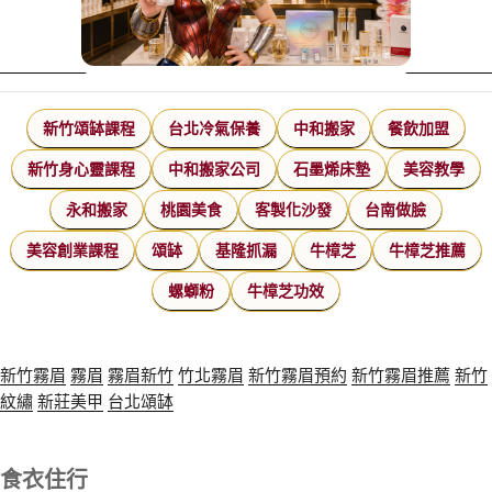
新竹頌缽課程
台北冷氣保養
中和搬家
餐飲加盟
新竹身心靈課程
中和搬家公司
石墨烯床墊
美容教學
永和搬家
桃園美食
客製化沙發
台南做臉
美容創業課程
頌缽
基隆抓漏
牛樟芝
牛樟芝推薦
螺螄粉
牛樟芝功效
新竹霧眉
霧眉
霧眉新竹
竹北霧眉
新竹霧眉預約
新竹霧眉推薦
新竹
紋繡
新莊美甲
台北頌缽
食衣住行