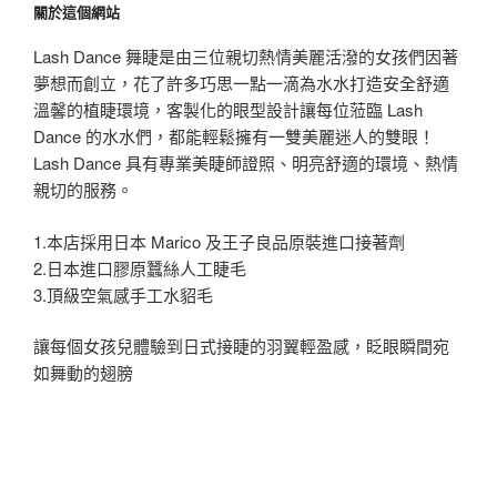
關於這個網站
Lash Dance 舞睫是由三位親切熱情美麗活潑的女孩們因著
夢想而創立，花了許多巧思一點一滴為水水打造安全舒適
溫馨的植睫環境，客製化的眼型設計讓每位蒞臨 Lash
Dance 的水水們，都能輕鬆擁有一雙美麗迷人的雙眼！
Lash Dance 具有專業美睫師證照、明亮舒適的環境、熱情
親切的服務。
1.本店採用日本 Marico 及王子良品原裝進口接著劑
2.日本進口膠原蠶絲人工睫毛
3.頂級空氣感手工水貂毛
讓每個女孩兒體驗到日式接睫的羽翼輕盈感，眨眼瞬間宛
如舞動的翅膀