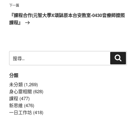
覽
文
下
下一篇
章
一
『課程合作|元智大學X頌缽原本台安教室-0430音療師證照
篇
課程』
文
章
搜
搜
尋
尋
關
分類
鍵
字:
未分類 (1,269)
身心靈相關 (628)
課程 (477)
新思維 (476)
一日工作坊 (418)