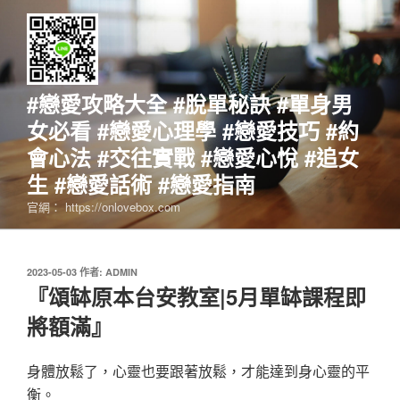
跳
至
主
要
內
#戀愛攻略大全 #脫單秘訣 #單身男
容
女必看 #戀愛心理學 #戀愛技巧 #約
會心法 #交往實戰 #戀愛心悅 #追女
生 #戀愛話術 #戀愛指南
官網： https://onlovebox.com
發
2023-05-03
作者:
ADMIN
佈
『頌缽原本台安教室|5月單缽課程即
於
將額滿』
身體放鬆了，心靈也要跟著放鬆，才能達到身心靈的平
衡。