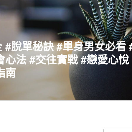
 #脫單秘訣 #單身男女必看 
會心法 #交往實戰 #戀愛心悅 
指南
搜