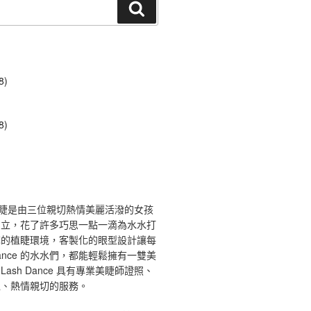
搜
尋
8)
8)
ce 舞睫是由三位親切熱情美麗活潑的女孩
創立，花了許多巧思一點一滴為水水打
馨的植睫環境，客製化的眼型設計讓每
 Dance 的水水們，都能輕鬆擁有一雙美
ash Dance 具有專業美睫師證照、
境、熱情親切的服務。