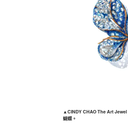
▲CINDY CHAO The Art Jewel 2
蝴蝶。