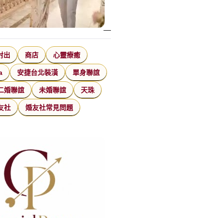
射出
商店
心靈療癒
a
安捷台北裝潢
單身聯誼
二婚聯誼
未婚聯誼
天珠
友社
婚友社常見問題