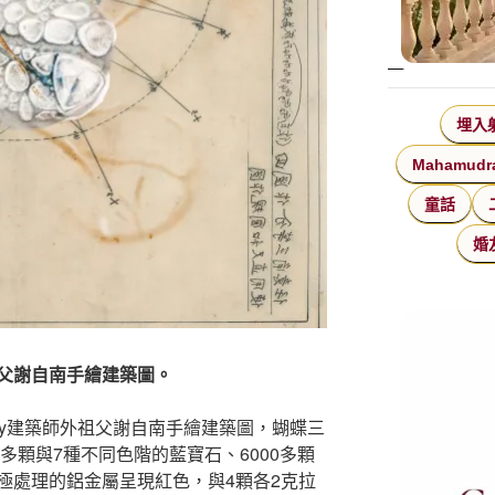
埋入
Mahamudr
童話
婚
父謝自南手繪建築圖。
dy建築師外祖父謝自南手繪建築圖，蝴蝶三
多顆與7種不同色階的藍寶石、6000多顆
極處理的鋁金屬呈現紅色，與4顆各2克拉