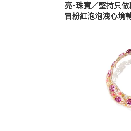
佈
亮･珠寶／堅持只做藝
於
冒粉紅泡泡洩心境