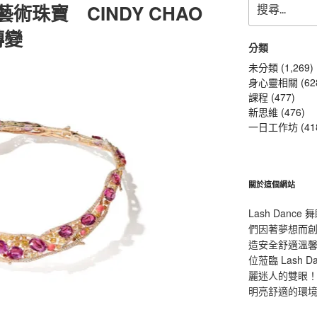
術珠寶 CINDY CHAO
尋
關
轉變
鍵
分類
字:
未分類 (1,269)
身心靈相關 (62
課程 (477)
新思維 (476)
一日工作坊 (41
關於這個網站
Lash Dan
們因著夢想而
造安全舒適溫
位蒞臨 Lash
麗迷人的雙眼！L
明亮舒適的環