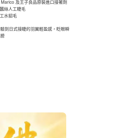
 Marico 及王子良品原裝進口接著劑
原蠶絲人工睫毛
手工水貂毛
體驗到日式接睫的羽翼輕盈感，眨眼瞬
翅膀