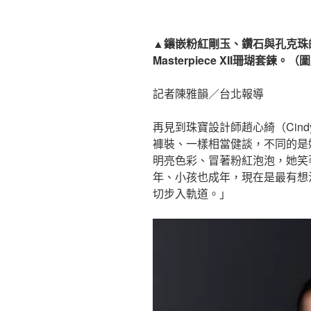
▲鑲嵌粉紅剛玉、鑽石與孔克珠的The Ar
Masterpiece XII珊瑚套
記者陳雅韻／台北報導
再見到珠寶設計師趙心綺（Cin
褲裝、一樣相當健談，不同的是她
明亮色彩、冒著粉紅泡泡，她笑
年、小孩也成年，現在是最有想
切步入軌道。」