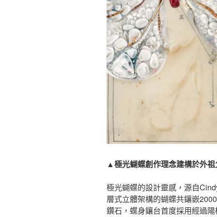
▲極光蝴蝶創作理念建構於外祖
極光蝴蝶的設計靈感，源自Cin
層式立體架構的蝴蝶共鑲嵌2000
鑽石，蝶身鑲台首度採用經過陽