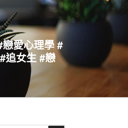
#戀愛心理學 #
#追女生 #戀