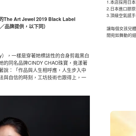
1.本店採用日本
2.日本進口膠
3.頂級空氣感
t Jewel 2019 Black Label
鍊。（圖／品牌提供，以下同）
讓每個女孩兒
間宛如舞動的
dy），一樣是穿著她標誌性的合身剪裁黑白
的同名品牌CINDY CHAO珠寶，竟漾著
著說：「作品與人生相呼應，人生步入中
法與自信的時刻，工坊技術也跟得上，一