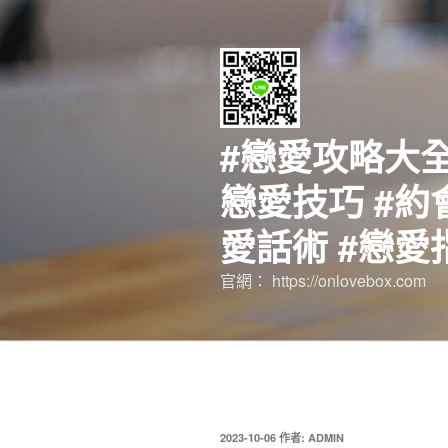
跳
至
主
要
內
容
#戀愛攻略大全
戀愛技巧 #約
愛話術 #戀愛
官網： https://onlovebox.com
發
2023-10-06
作者:
ADMIN