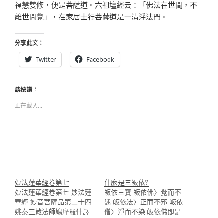
福慧雙修，便是菩薩道。六祖壇經云：「佛法在世間，不
離世間覺」，在家居士行菩薩道是一清淨法門。
分享此文：
Twitter
Facebook
請按讚：
正在載入...
妙法蓮華經卷第七
什麼是三皈依?
妙法蓮華經卷第七 妙法蓮
皈依三寶 皈依佛〉覺而不
華經 妙音菩薩品第二十四
迷 皈依法〉正而不邪 皈依
姚秦三藏法師鳩摩羅什譯
僧〉淨而不染 皈依佛即是