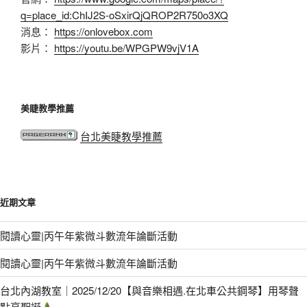
q=place_id:ChIJ2S-oSxirQjQROP2R750o3XQ
消息：
https://onlovebox.com
影片：
https://youtu.be/WPGPW9vjV1A
美睫教學推薦
台北美睫教學推薦
近期文章
閱讀心靈|丙午年紫微斗數流年論斷活動
閱讀心靈|丙午年紫微斗數流年論斷活動
台北內湖教室｜2025/12/20【與音樂相遇.在北車公共鋼琴】用琴聲
點亮聖誕