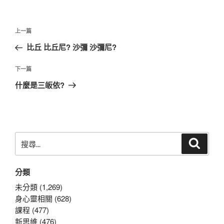
文
上
上一篇
章
一
比丘 比丘尼? 沙彌 沙彌尼?
導
篇
覽
文
下
下一篇
章
一
什麼是三皈依?
篇
文
章
搜
搜
尋
尋
關
分類
鍵
字:
未分類 (1,269)
身心靈相關 (628)
課程 (477)
新思維 (476)