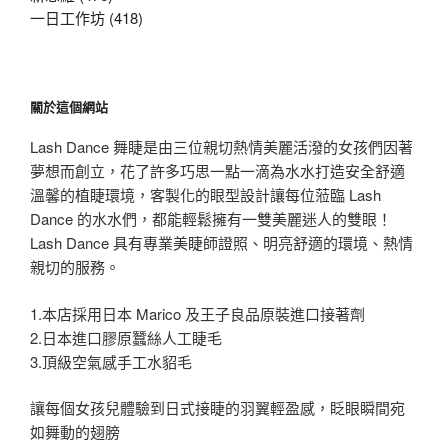
一日工作坊 (418)
關於這個網站
Lash Dance 舞睫是由三位親切熱情美麗活潑的女孩們因著
夢想而創立，花了許多巧思一點一滴為水水打造安全舒適
溫馨的植睫環境，客製化的眼型設計讓每位蒞臨 Lash
Dance 的水水們，都能輕鬆擁有一雙美麗迷人的雙眼！
Lash Dance 具有專業美睫師證照、明亮舒適的環境、熱情
親切的服務。
1.本店採用日本 Marico 及王子良品原裝進口接著劑
2.日本進口膠原蠶絲人工睫毛
3.頂級空氣感手工水貂毛
讓每個女孩兒體驗到日式接睫的羽翼輕盈感，眨眼瞬間宛
如舞動的翅膀