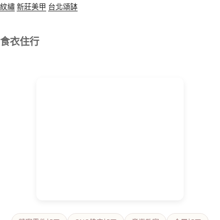
紋繡
新莊美甲
台北頌缽
食衣住行