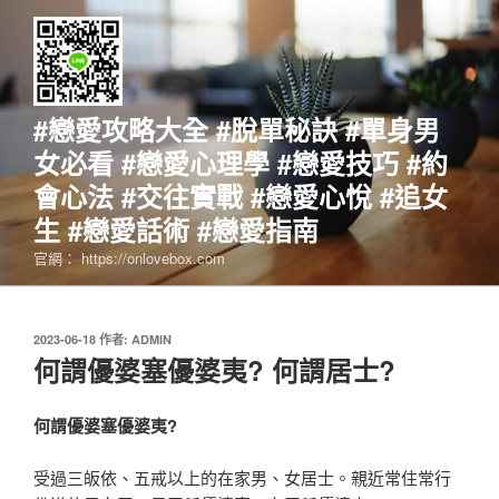
跳
至
主
要
內
#戀愛攻略大全 #脫單秘訣 #單身男
容
女必看 #戀愛心理學 #戀愛技巧 #約
會心法 #交往實戰 #戀愛心悅 #追女
生 #戀愛話術 #戀愛指南
官網： https://onlovebox.com
發
2023-06-18
作者:
ADMIN
佈
何謂優婆塞優婆夷? 何謂居士?
於
何謂優婆塞優婆夷?
受過三皈依、五戒以上的在家男、女居士。親近常住常行