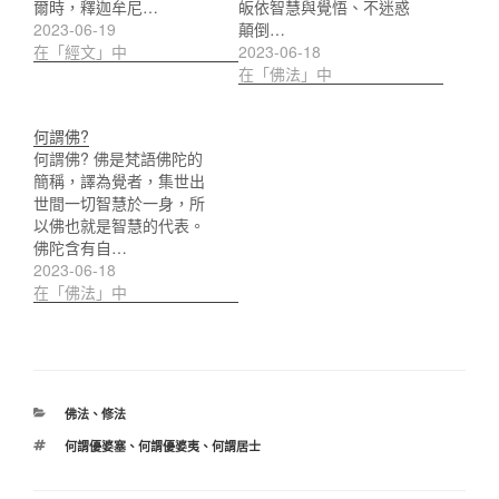
爾時，釋迦牟尼…
皈依智慧與覺悟、不迷惑
2023-06-19
顛倒…
在「經文」中
2023-06-18
在「佛法」中
何謂佛?
何謂佛? 佛是梵語佛陀的
簡稱，譯為覺者，集世出
世間一切智慧於一身，所
以佛也就是智慧的代表。
佛陀含有自…
2023-06-18
在「佛法」中
分
佛法
、
修法
類
標
何謂優婆塞
、
何謂優婆夷
、
何謂居士
籤