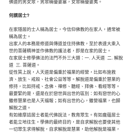
佛道的男女眾，男眾稱優婆塞，女眾稱優婆夷。
何謂居士?
在家隱居的士人稱為居士，今信仰佛教的在家人，通常被
稱為居士。
出家人的本務是修道與傳道並住持佛教，至於表達大乘入
世的菩薩精神並作佛教的護法者，即是在家的居士。
在家居士修學佛法的法門不外三大類：一. 人天道 二. 解脫
道 三. 菩薩道。
從性質上說，人天道是偏重於福業的經營，比如布施救
濟、放生、戒殺、社會公益等等。解脫道是偏重於慧業的
修持，比如持戒、念佛、禪修、聽經、拜佛、看經等等。
最要緊的是，還是在於戀世與出世的區別：如有戀世的心
雖修慧業也是人天福報；如有出世的心，雖營福業，也歸
解脫之道。
有如維摩詰居士者能代佛說法，教育眾生。有如龐蘊居士
者能立地往生。學佛的最終目的，是自求解脫也要使其他
一切眾生求得解脫，自求解脫是慧業，助他解脫是福業，