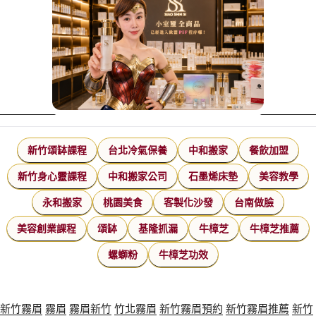
新竹頌缽課程
台北冷氣保養
中和搬家
餐飲加盟
新竹身心靈課程
中和搬家公司
石墨烯床墊
美容教學
永和搬家
桃園美食
客製化沙發
台南做臉
美容創業課程
頌缽
基隆抓漏
牛樟芝
牛樟芝推薦
螺螄粉
牛樟芝功效
新竹霧眉
霧眉
霧眉新竹
竹北霧眉
新竹霧眉預約
新竹霧眉推薦
新竹