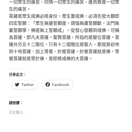
一切眾生的痛苦，同情一切眾生的痛苦，進而救度一切眾
生的痛苦。
菩薩是眾生成佛必經身份，眾生要成佛，必須先發大願即
四宏誓願：「眾生無邊誓願度，煩惱無盡誓願斷，法門無
量誓願學，佛道無上誓願成」。從發心發願到成佛，可稱
為菩薩，即凡夫菩薩。聖賢菩薩，所指的是聖位菩薩。菩
薩共分五十二階位，只有十二個階位是聖人，那就是初地
到十地菩薩，加上等覺、妙覺菩薩，妙覺菩薩就是佛，等
覺菩薩就是等於佛，是即將成佛的大菩薩。
分享此文：
Twitter
Facebook
請按讚：
正在載入...