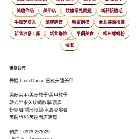
美睫作品
美甲店
紋繡常見問題
新莊接睫毛
牛樟芝滴丸
塑膠鋼模
精密鋼模
台北裝潢推薦
新北沙發工廠
新北聯誼
平價美食
柳州螺螄粉
催眠
聯絡我們
舞睫 Lash Dance 日式美睫美甲
美睫美甲/美睫教學/美甲教學
韓式半永久紋繡教學/飄眉
粉霧眉/隱形眼線/水晶嘟嘟唇
美睫證照/美睫開店輔導
預約：0976-253029
LINE id：Annapoodle