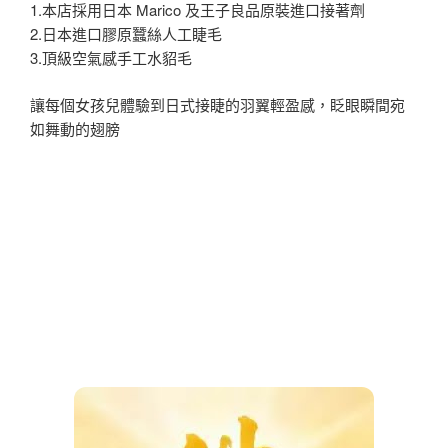
1.本店採用日本 Marico 及王子良品原裝進口接著劑
2.日本進口膠原蠶絲人工睫毛
3.頂級空氣感手工水貂毛
讓每個女孩兒體驗到日式接睫的羽翼輕盈感，眨眼瞬間宛
如舞動的翅膀