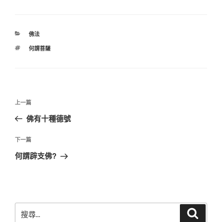
分
佛法
類
標
何謂菩薩
籤
文
上
上一篇
章
一
佛有十種德號
導
篇
覽
文
下
下一篇
章
一
何謂辟支佛?
篇
文
章
搜
搜
尋
尋