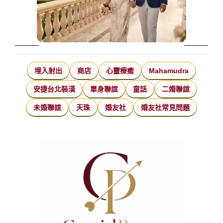
埋入射出
商店
心靈療癒
Mahamudra
安捷台北裝潢
單身聯誼
童話
二婚聯誼
未婚聯誼
天珠
婚友社
婚友社常見問題