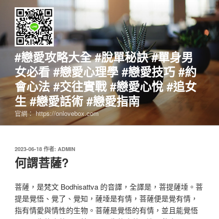
跳
至
主
要
內
#戀愛攻略大全 #脫單秘訣 #單身男
容
女必看 #戀愛心理學 #戀愛技巧 #約
會心法 #交往實戰 #戀愛心悅 #追女
生 #戀愛話術 #戀愛指南
官網： https://onlovebox.com
發
2023-06-18
作者:
ADMIN
佈
何謂菩薩?
於
菩薩，是梵文 Bodhisattva 的音譯，全譯是，菩提薩埵。菩
提是覺悟、覺了、覺知，薩埵是有情，菩薩便是覺有情，
指有情愛與情性的生物。菩薩是覺悟的有情，並且能覺悟