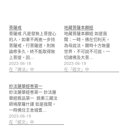
菩薩戒
地藏菩薩本願經
菩薩戒 凡是發無上菩提心
地藏菩薩本願經 如是我
的人，如果不再進一步持
聞：一時。佛在忉利天，
菩薩戒，行菩薩道，則無
為母說法。爾時十方無量
論修多久，終不能取得無
世界，不可說不可說，一
上菩提。因…
切諸佛及大菩…
2023-06-18
2023-06-19
在「佛法」中
在「經文」中
妙法蓮華經卷第一
妙法蓮華經卷第一 妙法蓮
華經敘品第一 姚秦三藏法
師鳩摩羅什譯 如是我聞。
一時佛住王舍城耆…
2023-06-19
在「經文」中