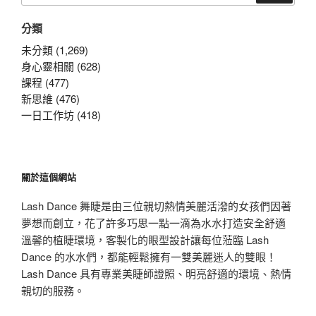
關
分類
鍵
字:
未分類 (1,269)
身心靈相關 (628)
課程 (477)
新思維 (476)
一日工作坊 (418)
關於這個網站
Lash Dance 舞睫是由三位親切熱情美麗活潑的女孩們因著
夢想而創立，花了許多巧思一點一滴為水水打造安全舒適
溫馨的植睫環境，客製化的眼型設計讓每位蒞臨 Lash
Dance 的水水們，都能輕鬆擁有一雙美麗迷人的雙眼！
Lash Dance 具有專業美睫師證照、明亮舒適的環境、熱情
親切的服務。