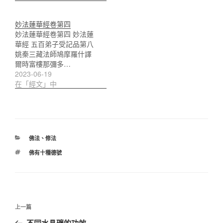
妙法蓮華經卷第四
妙法蓮華經卷第四 妙法蓮
華經 五百弟子受記品第八
姚秦三藏法師鳩摩羅什譯
爾時富樓那彌多…
2023-06-19
在「經文」中
分
佛法
、
修法
類
標
佛有十種德號
籤
文
上
上一篇
章
一
不同水晶礦的功效