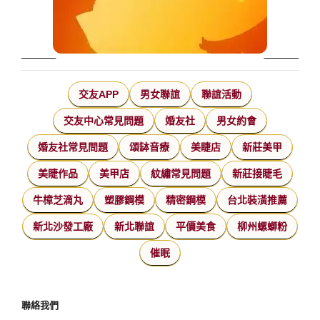
交友APP
男女聯誼
聯誼活動
交友中心常見問題
婚友社
男女約會
婚友社常見問題
頌缽音療
美睫店
新莊美甲
美睫作品
美甲店
紋繡常見問題
新莊接睫毛
牛樟芝滴丸
塑膠鋼模
精密鋼模
台北裝潢推薦
新北沙發工廠
新北聯誼
平價美食
柳州螺螄粉
催眠
聯絡我們