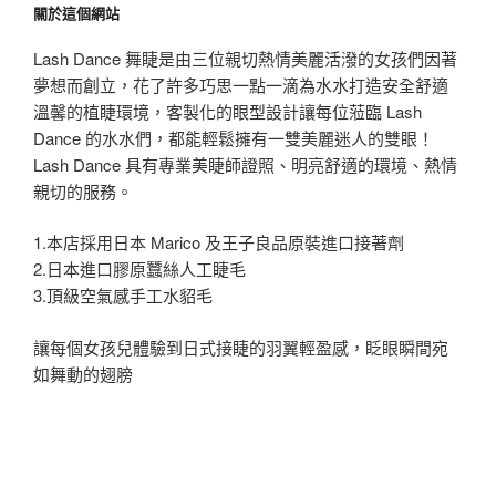
關於這個網站
Lash Dance 舞睫是由三位親切熱情美麗活潑的女孩們因著
夢想而創立，花了許多巧思一點一滴為水水打造安全舒適
溫馨的植睫環境，客製化的眼型設計讓每位蒞臨 Lash
Dance 的水水們，都能輕鬆擁有一雙美麗迷人的雙眼！
Lash Dance 具有專業美睫師證照、明亮舒適的環境、熱情
親切的服務。
1.本店採用日本 Marico 及王子良品原裝進口接著劑
2.日本進口膠原蠶絲人工睫毛
3.頂級空氣感手工水貂毛
讓每個女孩兒體驗到日式接睫的羽翼輕盈感，眨眼瞬間宛
如舞動的翅膀