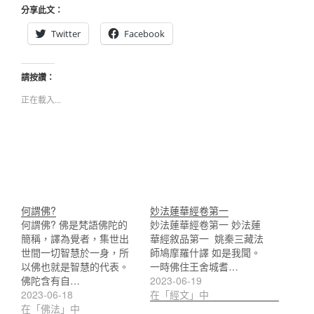
分享此文：
Twitter
Facebook
請按讚：
正在載入...
何謂佛?
妙法蓮華經卷第一
何謂佛? 佛是梵語佛陀的
妙法蓮華經卷第一 妙法蓮
簡稱，譯為覺者，集世出
華經敘品第一 姚秦三藏法
世間一切智慧於一身，所
師鳩摩羅什譯 如是我聞。
以佛也就是智慧的代表。
一時佛住王舍城耆…
佛陀含有自…
2023-06-19
2023-06-18
在「經文」中
在「佛法」中