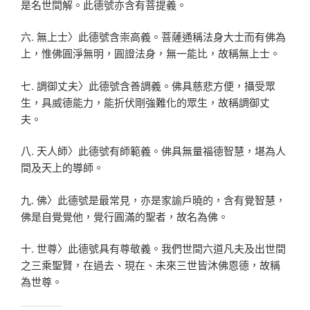
是名世間解。此德號亦含有菩提義。
六. 無上士〉此德號含崇高義。菩薩通稱法身大士而有佛為
上，惟佛圓淨無明，圓證法身，無一能比，故稱無上士。
七. 調御丈夫〉此德號含善調義。佛具慈悲方便，攝受眾
生，具威德能力，能折伏剛強難化的眾生，故稱調御丈
夫。
八. 天人師〉此德號有師範義。佛具無量福德智慧，堪為人
間及天上的導師。
九. 佛〉此德號是最常見，亦是家諭戶曉的，含有覺智慧，
佛是自覺覺他，覺行圓滿的聖者，故名為佛。
十. 世尊〉此德號具有尊敬義。我們世間六道凡夫及出世間
之三乘聖賢，在過去、現在、未來三世皆沐佛恩德，故稱
為世尊。