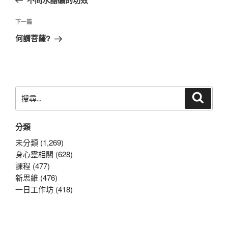
導
篇
覽
文
下
下一篇
章
一
何謂菩薩?
篇
文
章
搜
搜
尋
尋
關
分類
鍵
字:
未分類 (1,269)
身心靈相關 (628)
課程 (477)
新思維 (476)
一日工作坊 (418)