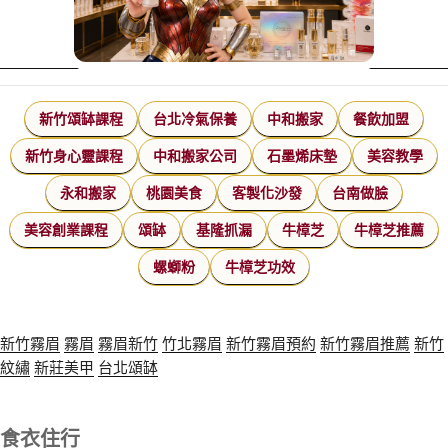
新竹頌缽課程
台北冷氣保養
中和搬家
餐飲加盟
新竹身心靈課程
中和搬家公司
石墨烯床墊
美容教學
永和搬家
桃園美食
客製化沙發
台南做臉
美容創業課程
頌缽
基隆抓漏
牛樟芝
牛樟芝推薦
螺螄粉
牛樟芝功效
新竹霧眉
霧眉
霧眉新竹
竹北霧眉
新竹霧眉預約
新竹霧眉推薦
新竹
紋繡
新莊美甲
台北頌缽
食衣住行