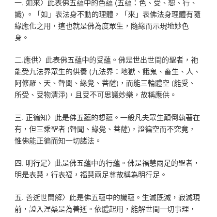
一. 如來〉此表佛五蘊中的色蘊 (五蘊：色、受、想、行、
識) 。「如」表法身不動的理體，「來」表佛法身理體有隨
緣應化之用，這也就是佛為度眾生，隨緣而示現地妙色
身。
二.應供〉此表佛五蘊中的受蘊。佛是世出世間的聖者，祂
能受九法界眾生的供養 (九法界：地獄、餓鬼、畜生、人、
阿修羅、天、聲聞、緣覺、菩薩)，而能三輪體空 (能受、
所受、受物清淨)，且受不可思議妙樂，故稱應供。
三. 正徧知〉此是佛五蘊的想蘊。一般凡夫眾生顛倒執著在
有，但三乘聖者 (聲聞、緣覺、菩薩)，證徧空而不究竟，
惟佛能正徧而知一切諸法。
四. 明行足〉此是佛五蘊中的行蘊。佛是福慧兩足的聖者，
明是表慧，行表福，福慧兩足尊故稱為明行足。
五. 善逝世間解〉此是佛五蘊中的識蘊。生滅既滅，寂滅現
前，證入涅槃是為善逝。依體起用，能解世間一切事理，