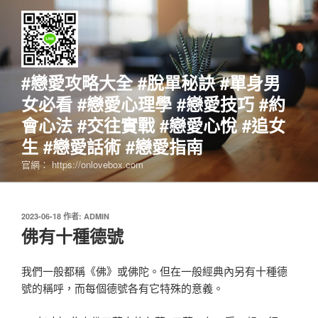
跳
至
主
要
內
#戀愛攻略大全 #脫單秘訣 #單身男
容
女必看 #戀愛心理學 #戀愛技巧 #約
會心法 #交往實戰 #戀愛心悅 #追女
生 #戀愛話術 #戀愛指南
官網： https://onlovebox.com
發
2023-06-18
作者:
ADMIN
佈
佛有十種德號
於
我們一般都稱《佛》或佛陀。但在一般經典內另有十種德
號的稱呼，而每個德號各有它特殊的意義。