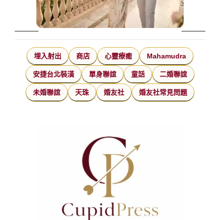
埋入射出
商店
心靈療癒
Mahamudra
安捷台北裝潢
單身聯誼
童話
二婚聯誼
未婚聯誼
天珠
婚友社
婚友社常見問題