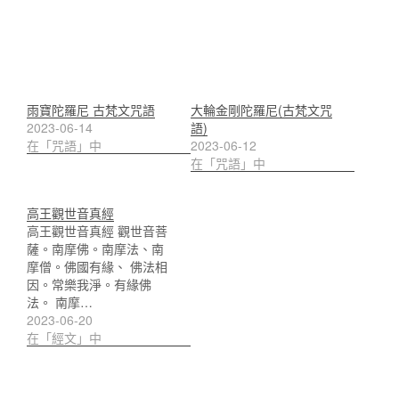
雨寶陀羅尼 古梵文咒語
大輪金剛陀羅尼(古梵文咒
2023-06-14
語)
在「咒語」中
2023-06-12
在「咒語」中
高王觀世音真經
高王觀世音真經 觀世音菩
薩。南摩佛。南摩法、南
摩僧。佛國有緣、 佛法相
因。常樂我淨。有緣佛
法。 南摩…
2023-06-20
在「經文」中