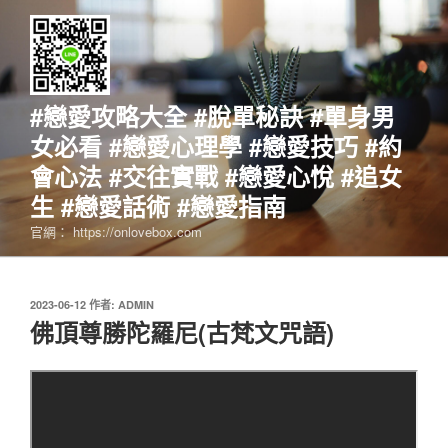
跳
至
主
要
內
#戀愛攻略大全 #脫單秘訣 #單身男
容
女必看 #戀愛心理學 #戀愛技巧 #約
會心法 #交往實戰 #戀愛心悅 #追女
生 #戀愛話術 #戀愛指南
官網： https://onlovebox.com
發
2023-06-12
作者:
ADMIN
佈
佛頂尊勝陀羅尼(古梵文咒語)
於