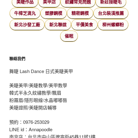
美睫作品
美甲店
紋繡常見問題
新莊接睫毛
牛樟芝滴丸
塑膠鋼模
精密鋼模
台北裝潢推薦
新北沙發工廠
新北聯誼
平價美食
柳州螺螄粉
催眠
聯絡我們
舞睫 Lash Dance 日式美睫美甲
美睫美甲/美睫教學/美甲教學
韓式半永久紋繡教學/飄眉
粉霧眉/隱形眼線/水晶嘟嘟唇
美睫證照/美睫開店輔導
預約：0976-253029
LINE id：Annapoodle
南京店：台北市中山區遼寧街45巷11號1樓