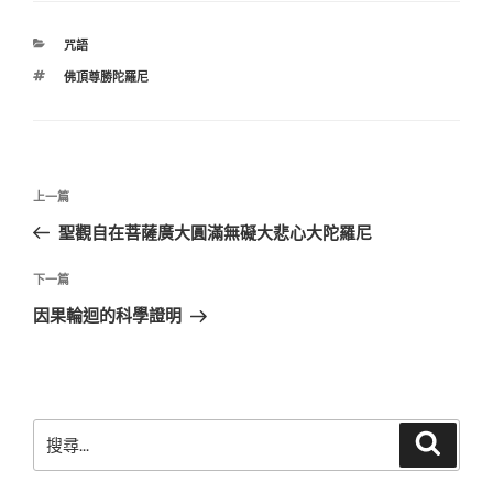
分
咒語
類
標
佛頂尊勝陀羅尼
籤
文
上
上一篇
章
一
聖觀自在菩薩廣大圓滿無礙大悲心大陀羅尼
導
篇
覽
文
下
下一篇
章
一
因果輪迴的科學證明
篇
文
章
搜
搜
尋
尋
關