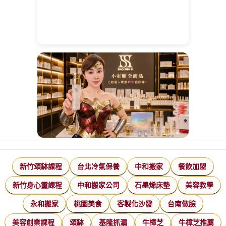
新竹頌缽課程
台北冷氣保養
中和搬家
餐飲加盟
新竹身心靈課程
中和搬家公司
石墨烯床墊
美容教學
永和搬家
桃園美食
客製化沙發
台南做臉
美容創業課程
頌缽
基隆抓漏
牛樟芝
牛樟芝推薦