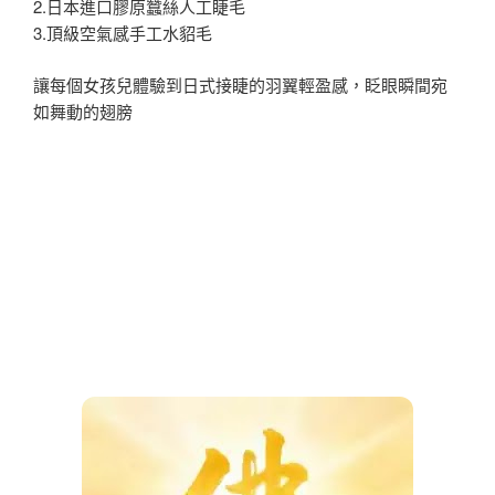
2.日本進口膠原蠶絲人工睫毛
3.頂級空氣感手工水貂毛
讓每個女孩兒體驗到日式接睫的羽翼輕盈感，眨眼瞬間宛
如舞動的翅膀