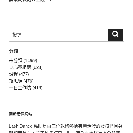
篇
文
章
搜
搜
尋
尋
關
分類
鍵
字:
未分類 (1,269)
身心靈相關 (628)
課程 (477)
新思維 (476)
一日工作坊 (418)
關於這個網站
Lash Dance 舞睫是由三位親切熱情美麗活潑的女孩們因著
夢想而創立，花了許多巧思一點一滴為水水打造安全舒適