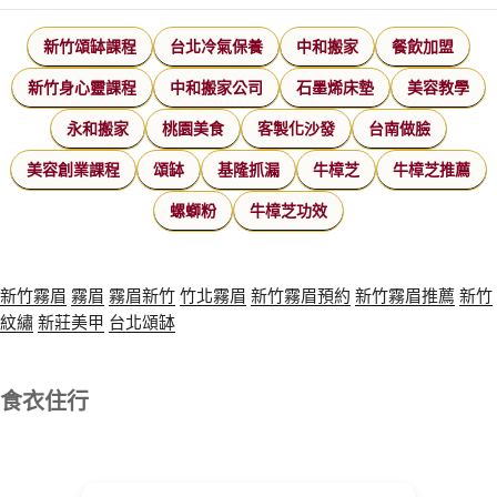
新竹頌缽課程
台北冷氣保養
中和搬家
餐飲加盟
新竹身心靈課程
中和搬家公司
石墨烯床墊
美容教學
永和搬家
桃園美食
客製化沙發
台南做臉
美容創業課程
頌缽
基隆抓漏
牛樟芝
牛樟芝推薦
螺螄粉
牛樟芝功效
新竹霧眉
霧眉
霧眉新竹
竹北霧眉
新竹霧眉預約
新竹霧眉推薦
新竹
紋繡
新莊美甲
台北頌缽
食衣住行