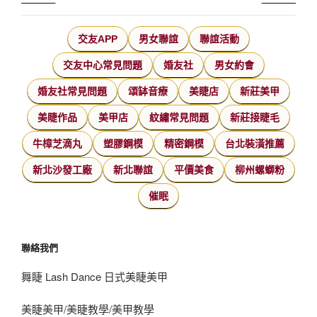
交友APP
男女聯誼
聯誼活動
交友中心常見問題
婚友社
男女約會
婚友社常見問題
頌缽音療
美睫店
新莊美甲
美睫作品
美甲店
紋繡常見問題
新莊接睫毛
牛樟芝滴丸
塑膠鋼模
精密鋼模
台北裝潢推薦
新北沙發工廠
新北聯誼
平價美食
柳州螺螄粉
催眠
聯絡我們
舞睫 Lash Dance 日式美睫美甲
美睫美甲/美睫教學/美甲教學