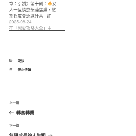
章：引誘》第十則：
女
人一旦情慾急躁焦慮，慾
望程度會急遽升高 許…
2025-08-24
在「戀愛攻略大全」中
分
說法
類
標
停止依賴
籤
文
上
上一篇
章
一
轉念轉業
導
篇
覽
文
下
下一篇
章
一
無限成長的人生觀