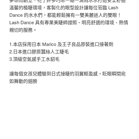
溫馨的植睫環境，客製化的眼型設計讓每位蒞臨 Lash
Dance 的水水們，都能輕鬆擁有一雙美麗迷人的雙眼！
Lash Dance 具有專業美睫師證照、明亮舒適的環境、熱情
親切的服務。
1.本店採用日本 Marico 及王子良品原裝進口接著劑
2.日本進口膠原蠶絲人工睫毛
3.頂級空氣感手工水貂毛
讓每個女孩兒體驗到日式接睫的羽翼輕盈感，眨眼瞬間宛
如舞動的翅膀