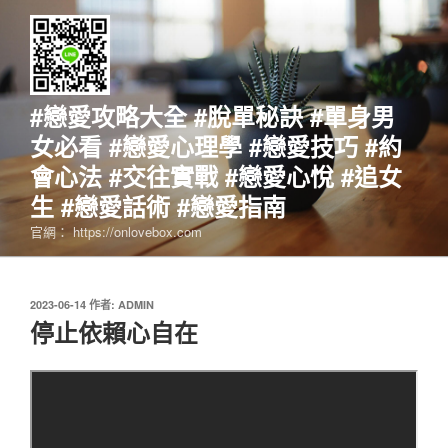
跳
至
主
要
內
#戀愛攻略大全 #脫單秘訣 #單身男
容
女必看 #戀愛心理學 #戀愛技巧 #約
會心法 #交往實戰 #戀愛心悅 #追女
生 #戀愛話術 #戀愛指南
官網： https://onlovebox.com
發
2023-06-14
作者:
ADMIN
佈
停止依賴心自在
於