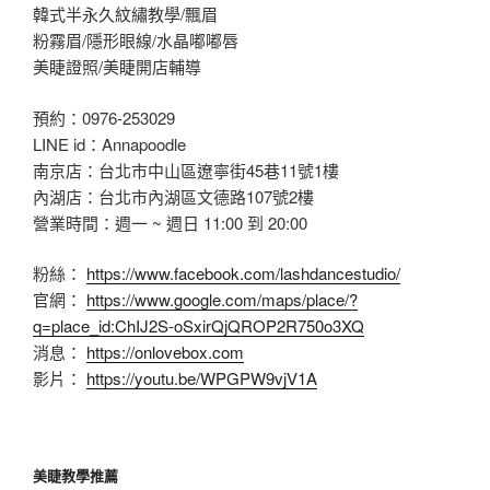
韓式半永久紋繡教學/飄眉
粉霧眉/隱形眼線/水晶嘟嘟唇
美睫證照/美睫開店輔導
預約：0976-253029
LINE id：Annapoodle
南京店：台北市中山區遼寧街45巷11號1樓
內湖店：台北市內湖區文德路107號2樓
營業時間：週一 ~ 週日 11:00 到 20:00
粉絲：
https://www.facebook.com/lashdancestudio/
官網：
https://www.google.com/maps/place/?
q=place_id:ChIJ2S-oSxirQjQROP2R750o3XQ
消息：
https://onlovebox.com
影片：
https://youtu.be/WPGPW9vjV1A
美睫教學推薦