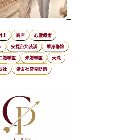
射出
商店
心靈療癒
a
安捷台北裝潢
單身聯誼
二婚聯誼
未婚聯誼
天珠
友社
婚友社常見問題