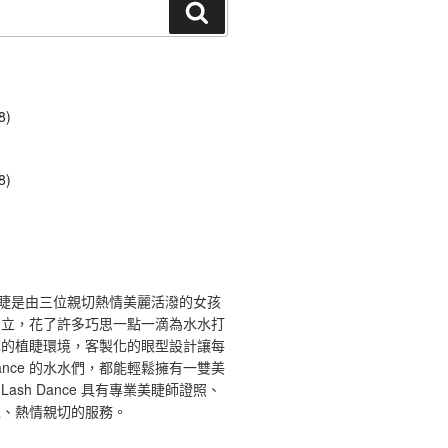
搜
尋
8)
8)
ce 舞睫是由三位親切熱情美麗活潑的女孩
創立，花了許多巧思一點一滴為水水打
馨的植睫環境，客製化的眼型設計讓每
 Dance 的水水們，都能輕鬆擁有一雙美
ash Dance 具有專業美睫師證照、
境、熱情親切的服務。