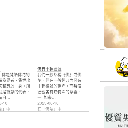
?
佛有十種德號
? 佛是梵語佛陀的
我們一般都稱《佛》或佛
譯為覺者，集世出
陀。但在一般經典內另有
切智慧於一身，所
十種德號的稱呼，而每個
就是智慧的代表。
德號各有它特殊的意義。
有自…
一. 如來…
6-18
2023-06-18
法」中
在「佛法」中