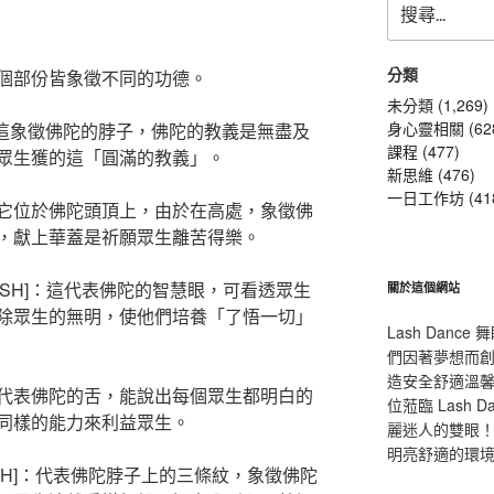
尋
關
鍵
分類
個部份皆象徵不同的功德。
字:
未分類 (1,269)
身心靈相關 (62
E]：這象徵佛陀的脖子，佛陀的教義是無盡及
課程 (477)
眾生獲的這「圓滿的教義」。
新思維 (476)
一日工作坊 (41
]：它位於佛陀頭頂上，由於在高處，象徵佛
，獻上華蓋是祈願眾生離苦得樂。
EN FISH]：這代表佛陀的智慧眼，可看透眾生
關於這個網站
除眾生的無明，使他們培養「了悟一切」
Lash Dan
們因著夢想而
造安全舒適溫
R]：這代表佛陀的舌，能說出每個眾生都明白的
位蒞臨 Lash
同樣的能力來利益眾生。
麗迷人的雙眼！L
明亮舒適的環
ONCH]：代表佛陀脖子上的三條紋，象徵佛陀