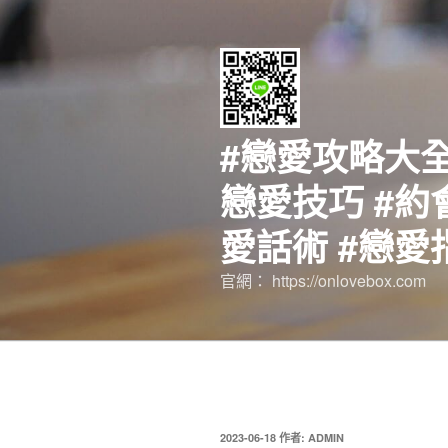
跳
至
主
要
內
容
#戀愛攻略大全
戀愛技巧 #約
愛話術 #戀愛
官網： https://onlovebox.com
發
2023-06-18
作者:
ADMIN