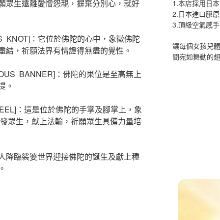
願眾生遠離愛憎怨親，摒棄分別心，就好
1.本店採用日本
2.日本進口膠
3.頂級空氣感
SS KNOT]：它位於佛陀的心中，象徵佛陀
讓每個女孩兒
盡結，祈願法界有情證得無盡的覺性。
間宛如舞動的
IOUS BANNER]：佛陀的果位是至高無上
提。
WHEEL]：這是位於佛陀的手掌及腳掌上，象
啟發眾生，獻上法輪，祈願眾生具備力量培
人降臨裟婆世界迎接佛陀的誕生及獻上種
。