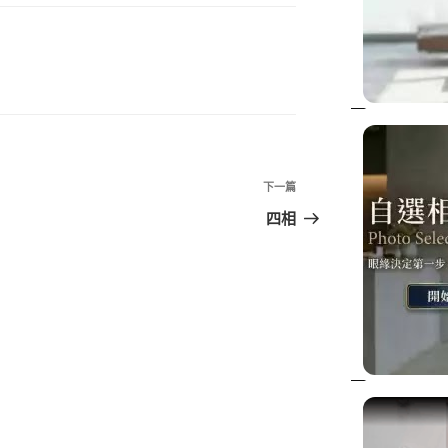
下
下一篇
一
四相
篇
文
章