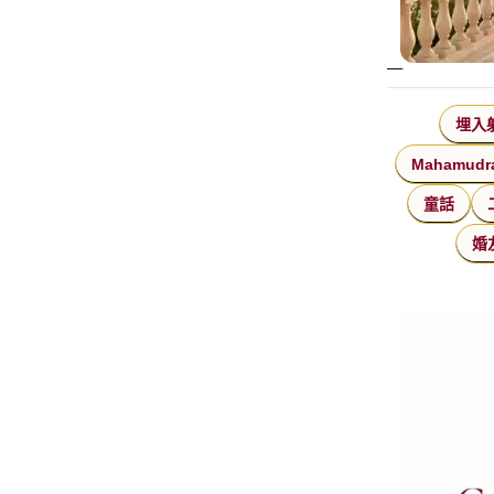
埋入
Mahamudr
童話
婚