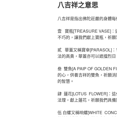
佈
八吉祥之意思
於
八吉祥是指出佛陀莊嚴的身體每
壹 寶瓶[TREASURE VAS
不巧的，讓我們獻上寶瓶，祈願
貳
華蓋又稱寶傘[PARASOL
法的高貴，華蓋亦可以遮擋烈日
叁 雙魚[A PAIP OF GOLD
的心，供養吉祥的雙魚，祈願消
的智慧。
肆 蓮花[LOTUS FLOWE
法理，獻上蓮花，祈願我們具備
伍 白螺又稱响螺[WHITE C