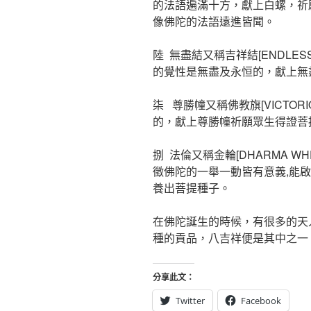
的法語遍滿十方，獻上白螺，祈
像佛陀的法語遠進皆聞。
陸 無盡結又稱吉祥結[ENDLE
的覺性是無盡及永恒的，獻上無
柒 尊勝幢又稱佛教旗[VICTOR
的，獻上尊勝幢祈願眾生得證菩
捌 法倫又稱金輪[DHARMA 
徵佛陀的一舉一動皆有意義,能
養出菩提種子。
在佛陀誕生的時候，有很多的天
種的貢品，八吉祥便是其中之一
分享此文：
Twitter
Facebook