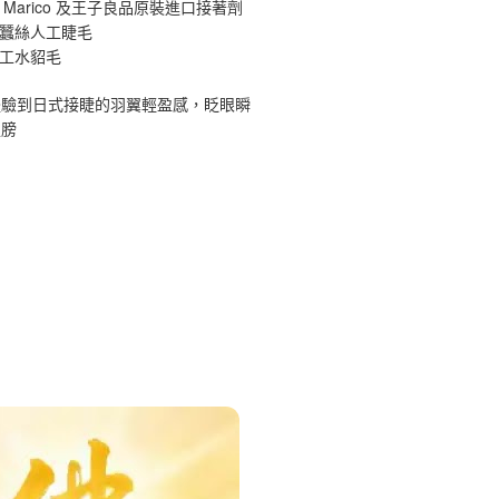
 Marico 及王子良品原裝進口接著劑
原蠶絲人工睫毛
手工水貂毛
體驗到日式接睫的羽翼輕盈感，眨眼瞬
翅膀