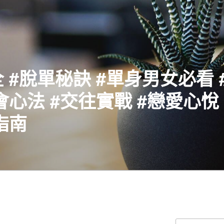
 #脫單秘訣 #單身男女必看 
會心法 #交往實戰 #戀愛心悅 
指南
搜