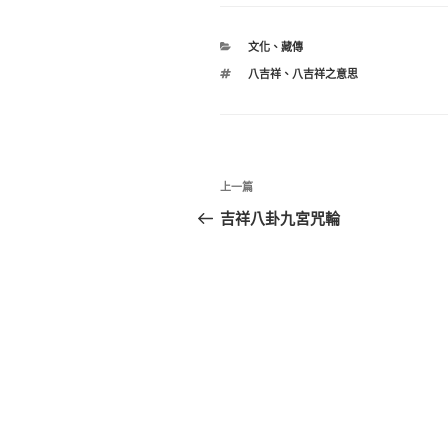
分
文化
、
藏傳
類
標
八吉祥
、
八吉祥之意思
籤
文
上
上一篇
章
一
吉祥八卦九宮咒輪
篇
導
文
覽
章