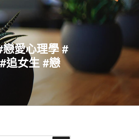
#戀愛心理學 #
#追女生 #戀