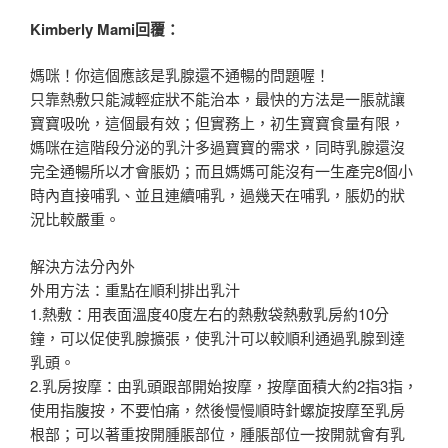
Kimberly Mami回覆：
媽咪！你這個應該是乳腺還不通暢的問題喔！
只靠熱敷只能減輕症狀不能治本，最快的方法是一脹就讓
寶寶吸吮，這個最有效；但實務上，初生寶寶食量有限，
媽咪在這階段分泌的乳汁多過寶寶的需求，同時乳腺還沒
完全通暢所以才會脹奶；而且媽媽可能沒有一生產完8個小
時內直接哺乳、並且連續哺乳，過幾天在哺乳，脹奶的狀
況比較嚴重。
解決方法分內外
外用方法：重點在順利排出乳汁
1.熱敷：用表面溫度40度左右的熱敷袋熱敷乳房約10分
鐘，可以促使乳腺擴張，使乳汁可以較順利通過乳腺到達
乳頭。
2.乳房按摩：由乳頭跟部開始按摩，按摩面積大約2指3指，
使用指腹按，不要怕痛，然後慢慢順時針螺旋按摩至乳房
根部；可以著重按開腫脹部位，腫脹部位一按開就會有乳