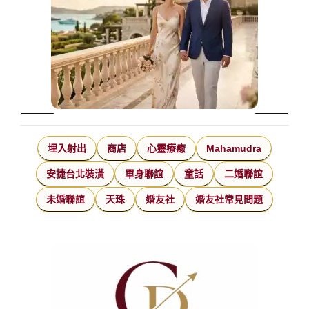
埋入射出
商店
心靈療癒
Mahamudra
安捷台北裝潢
單身聯誼
童話
二婚聯誼
未婚聯誼
天珠
婚友社
婚友社常見問題