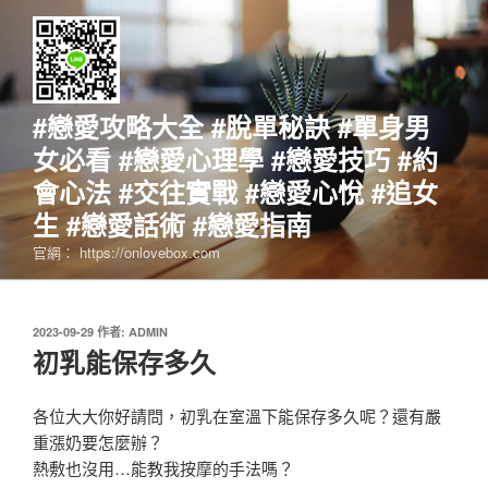
跳
至
主
要
內
#戀愛攻略大全 #脫單秘訣 #單身男
容
女必看 #戀愛心理學 #戀愛技巧 #約
會心法 #交往實戰 #戀愛心悅 #追女
生 #戀愛話術 #戀愛指南
官網： https://onlovebox.com
發
2023-09-29
作者:
ADMIN
佈
初乳能保存多久
於
各位大大你好請問，初乳在室溫下能保存多久呢？還有嚴
重漲奶要怎麼辦？
熱敷也沒用…能教我按摩的手法嗎？