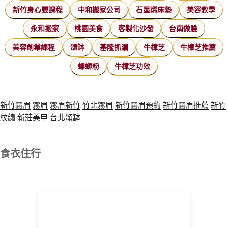
新竹身心靈課程
中和搬家公司
石墨烯床墊
美容教學
永和搬家
桃園美食
客製化沙發
台南做臉
美容創業課程
頌缽
基隆抓漏
牛樟芝
牛樟芝推薦
螺螄粉
牛樟芝功效
新竹霧眉
霧眉
霧眉新竹
竹北霧眉
新竹霧眉預約
新竹霧眉推薦
新竹
紋繡
新莊美甲
台北頌缽
食衣住行