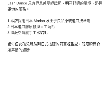
Lash Dance 具有專業美睫師證照、明亮舒適的環境、熱情
親切的服務。
1.本店採用日本 Marico 及王子良品原裝進口接著劑
2.日本進口膠原蠶絲人工睫毛
3.頂級空氣感手工水貂毛
讓每個女孩兒體驗到日式接睫的羽翼輕盈感，眨眼瞬間宛
如舞動的翅膀