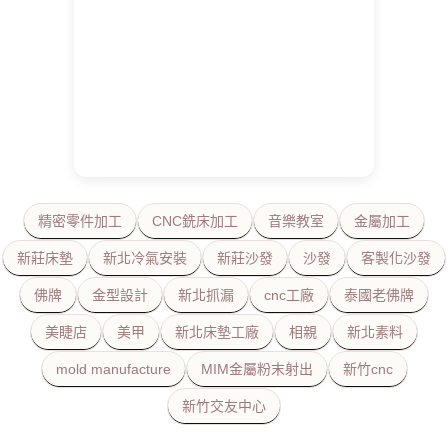
精密零件加工
CNC銑床加工
音樂教室
金屬加工
新莊床墊
新北冷氣安裝
新莊沙發
沙發
客製化沙發
佛牌
金型設計
新北抓漏
cnc工廠
泰國老佛牌
美睫店
美甲
新北床墊工廠
相親
新北素料
mold manufacture
MIM金屬粉末射出
新竹cnc
新竹交友中心