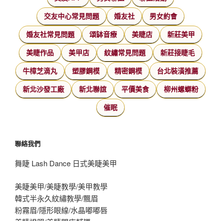
交友中心常見問題
婚友社
男女約會
婚友社常見問題
頌缽音療
美睫店
新莊美甲
美睫作品
美甲店
紋繡常見問題
新莊接睫毛
牛樟芝滴丸
塑膠鋼模
精密鋼模
台北裝潢推薦
新北沙發工廠
新北聯誼
平價美食
柳州螺螄粉
催眠
聯絡我們
舞睫 Lash Dance 日式美睫美甲
美睫美甲/美睫教學/美甲教學
韓式半永久紋繡教學/飄眉
粉霧眉/隱形眼線/水晶嘟嘟唇