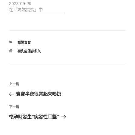
2023-09-29
在「媽媽寶寶」中
分
媽媽寶寶
類
標
初乳能保存多久
籤
文
上
上一篇
章
一
寶寶半夜很常起來喝奶
導
篇
覽
文
下
下一篇
章
一
懷孕時發生”突發性耳聾”
篇
文