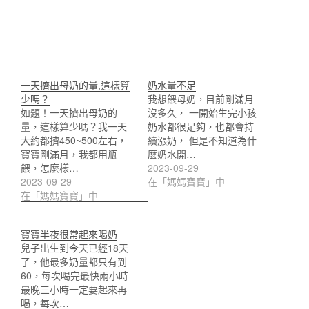
一天擠出母奶的量,這樣算
奶水量不足
少嗎？
我想餵母奶，目前剛滿月
如題！一天擠出母奶的
沒多久， 一開始生完小孩
量，這樣算少嗎？我一天
奶水都很足夠，也都會持
大約都擠450~500左右，
續漲奶， 但是不知道為什
寶寶剛滿月，我都用瓶
麼奶水開…
餵，怎麼樣…
2023-09-29
2023-09-29
在「媽媽寶寶」中
在「媽媽寶寶」中
寶寶半夜很常起來喝奶
兒子出生到今天已經18天
了，他最多奶量都只有到
60，每次喝完最快兩小時
最晚三小時一定要起來再
喝，每次…