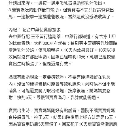
汁跑出來喔，一邊按一邊用吸乳器協助將乳汁吸出。
3.寶寶吸吮的動作最有幫助，但寶寶喝不完只好請爸爸出
馬，一邊按摩一邊讓爸爸吸吮，當然這就沒辦法收集了。
內服： 配合中藥使乳腺擴張
去中藥行配 王不留行這副藥，中藥行都知道，有含穿山甲
的比較貴點，大約300左右就有；這副藥主要擴張乳腺同時
增進乳汁分泌，使乳腺暢通，10天內效果最好，10天以後
效果就沒有那麼明顯，因為已經哺乳10天，乳腺已經較寶
寶出生時擴張了，但是還是有效。
媽咪有脹奶現象一定要擠乾淨，不要有硬塊殘留在乳房
內，殘留的硬塊鬱積可能會導致乳腺炎，到時候不但不能
哺乳，可能還要開刀取出硬塊，按摩很痛，請媽媽要忍
耐，快則5天、最慢到寶寶滿月，乳腺就能暢通。
寶寶出生時，寶寶媽媽剛好有點感冒，醫院不讓寶寶媽媽
直接餵母乳，拖了5天，結果出院後用上述方法足足15天，
因為寶寶用奶瓶5天習慣了，回家花了10天讓寶寶漸漸適應