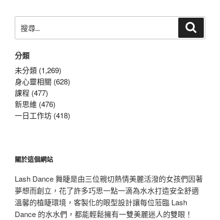
章
搜
搜
尋
尋
關
分類
鍵
字:
未分類 (1,269)
身心靈相關 (628)
課程 (477)
新思維 (476)
一日工作坊 (418)
關於這個網站
Lash Dance 舞睫是由三位親切熱情美麗活潑的女孩們因著
夢想而創立，花了許多巧思一點一滴為水水打造安全舒適
溫馨的植睫環境，客製化的眼型設計讓每位蒞臨 Lash
Dance 的水水們，都能輕鬆擁有一雙美麗迷人的雙眼！