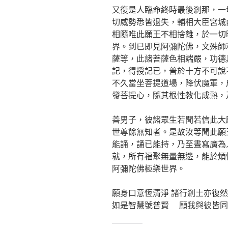
又復是人臨命終時最後剎那，一
切威勢悉皆退失，輔相大臣宮城
相隨唯此願王不相捨離，於一切
界。到已即見阿彌陀佛，文殊師
薩等，此諸菩薩色相端嚴，功德
記，得授記已，普於十方不可說
不久當坐菩提道場，降伏魔軍，
發菩提心，隨其根性教化成熟，
善男子，彼諸眾生若聞若信此大
世尊餘無知者。是故汝等聞此願
能誦，誦已能持，乃至晝寫廣為
就，所有福聚無量無邊，能於煩
阿彌陀佛極樂世界。
願身口意恆清淨 諸行剎土亦復然
如是智慧號普賢 願我與彼皆同