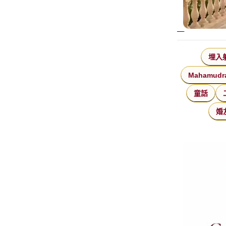
埋入
Mahamudr
童話
婚