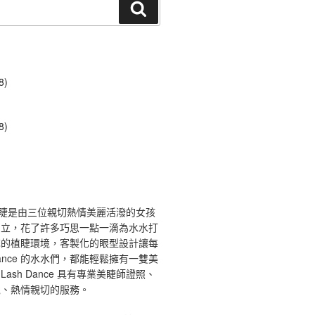
搜
尋
8)
8)
ce 舞睫是由三位親切熱情美麗活潑的女孩
創立，花了許多巧思一點一滴為水水打
馨的植睫環境，客製化的眼型設計讓每
 Dance 的水水們，都能輕鬆擁有一雙美
ash Dance 具有專業美睫師證照、
境、熱情親切的服務。