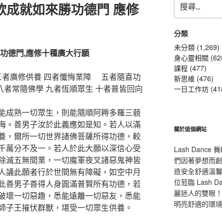
欲成就如來勝功德門 應修
尋
關
鍵
分類
字:
未分類 (1,269)
功德門,應修十種廣大行願
身心靈相關 (62
課程 (477)
三者廣修供養 四者懺悔業障 五者隨喜功
新思維 (476)
 八者常隨佛學 九者恆順眾生 十者普皆回向
一日工作坊 (41
能成熟一切眾生，則能隨順阿耨多羅三藐
海。善男子汝於此義應如是知。若人以滿
關於這個網站
養，爾所一切世界諸佛菩薩所得功德，較
千萬分不及一。若人於此大願以深信心受
Lash Dan
除滅五無間業，一切魔軍夜叉諸惡鬼神皆
們因著夢想而
人誦此願者行於世間無有障礙，如空中月
造安全舒適溫
位蒞臨 Lash
此善男子善得人身圓滿普賢所有功德，若
麗迷人的雙眼！L
破壞一切惡趣，悉能遠離一切惡友，悉能
明亮舒適的環
師子王摧伏群獸，堪受一切眾生供養。