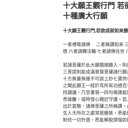
佈
十大願王觀行門 若
於
十種廣大行願
十大願王觀行門,若欲成就如來勝
一者禮敬諸佛 二者稱讚如來 
德 六者請轉法輪 七者請佛住世
若諸菩薩於此大願隨順趣入，則
三菩提則能成滿普賢菩薩諸行願
十方無量無邊不可說上妙七寶供
之聞此願王一經於耳所有功德百
持讀誦，乃至書寫一四句偈速能
悉遠離，或時發心親近守護。若
出於雲翳，諸佛菩薩之所稱讚。
生人天所在之處常居勝族，悉能
制伏一切外道，悉能解脫煩惱如