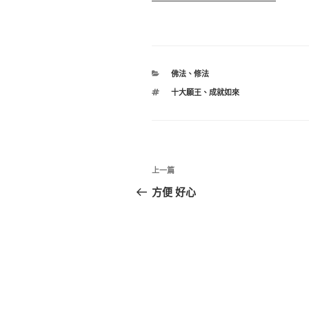
分
佛法
、
修法
類
標
十大願王
、
成就如來
籤
文
上
上一篇
章
一
方便 好心
篇
導
文
覽
章