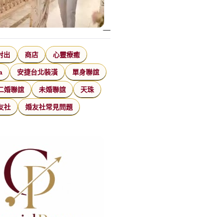
射出
商店
心靈療癒
a
安捷台北裝潢
單身聯誼
二婚聯誼
未婚聯誼
天珠
友社
婚友社常見問題