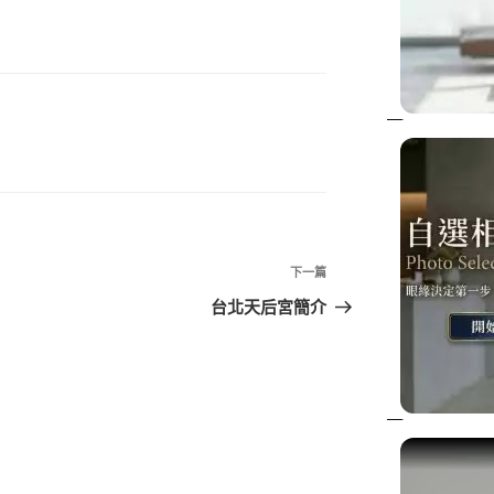
下
下一篇
一
台北天后宮簡介
篇
文
章