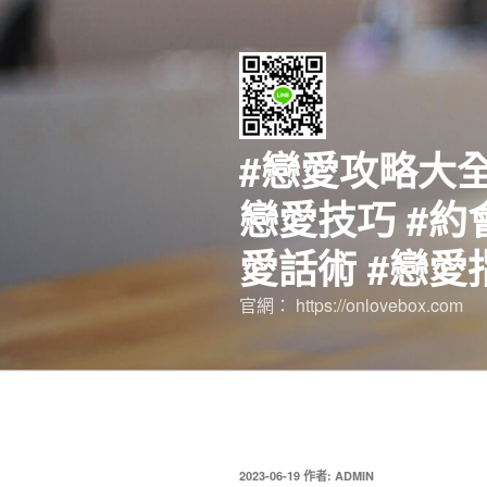
跳
至
主
要
內
容
#戀愛攻略大全
戀愛技巧 #約
愛話術 #戀愛
官網： https://onlovebox.com
發
2023-06-19
作者:
ADMIN