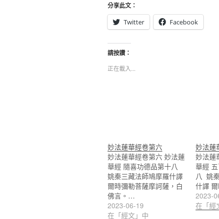
分享此文：
Twitter
Facebook
請按讚：
正在載入...
妙法蓮華經卷第六
妙法蓮
妙法蓮華經卷第六 妙法蓮
妙法蓮
華經 隨喜功德品第十八
華經 
姚秦三藏法師鳩摩羅什譯
八 姚
爾時彌勒菩薩摩訶薩，白
什譯 
佛言。…
2023-0
2023-06-19
在「經
在「經文」中