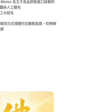
 Marico 及王子良品原裝進口接著劑
原蠶絲人工睫毛
手工水貂毛
體驗到日式接睫的羽翼輕盈感，眨眼瞬
翅膀