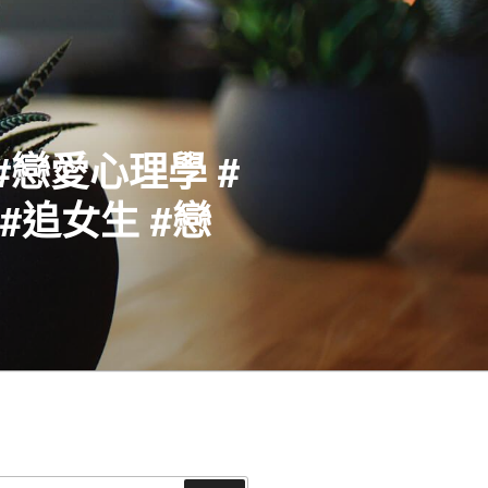
#戀愛心理學 #
#追女生 #戀