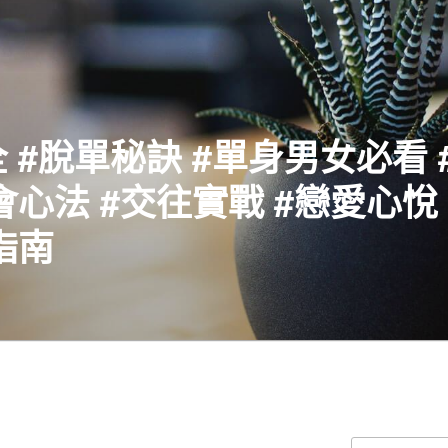
 #脫單秘訣 #單身男女必看 
會心法 #交往實戰 #戀愛心悅 
指南
搜