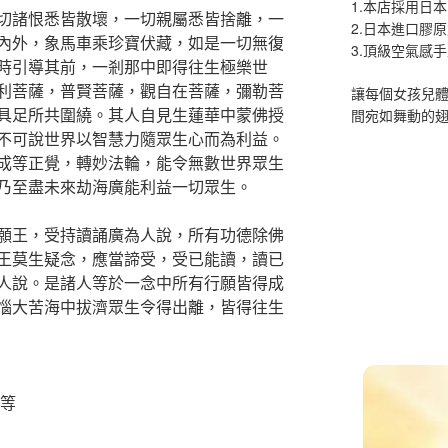
1.本店採用日本
切諸恨悉皆散壞，一切親屬悉皆捨離，一
2.日本進口膠
內外，象馬車乘珍寶伏藏，如是一切無復
3.頂級空氣感
時引導其前，一剎那中即得往生極樂世
利菩薩，普賢菩薩，觀自在菩薩，彌勒菩
讓每個女孩兒
具足所共圍繞。其人自見生蓮華中蒙佛授
間宛如舞動的
不可說世界以智慧力隨眾生心而為利益。
成等正覺，轉妙法輪，能令無數世界眾生
乃至盡未來劫海廣能利益一切眾生。
願王，受持讀誦廣為人說，所有功德除佛
王莫生疑念，應當諦受，受已能讀，讀已
人說。是諸人等於一念中所有行願皆得成
惱大苦海中拔濟眾生令得出離，皆得往生
等