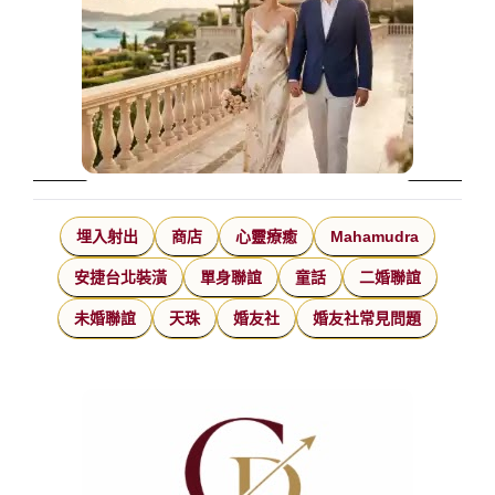
埋入射出
商店
心靈療癒
Mahamudra
安捷台北裝潢
單身聯誼
童話
二婚聯誼
未婚聯誼
天珠
婚友社
婚友社常見問題