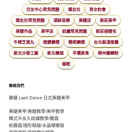
交友中心常見問題
婚友社
男女約會
婚友社常見問題
頌缽音療
美睫店
新莊美甲
美睫作品
美甲店
紋繡常見問題
新莊接睫毛
牛樟芝滴丸
塑膠鋼模
精密鋼模
台北裝潢推薦
新北沙發工廠
新北聯誼
平價美食
柳州螺螄粉
催眠
聯絡我們
舞睫 Lash Dance 日式美睫美甲
美睫美甲/美睫教學/美甲教學
韓式半永久紋繡教學/飄眉
粉霧眉/隱形眼線/水晶嘟嘟唇