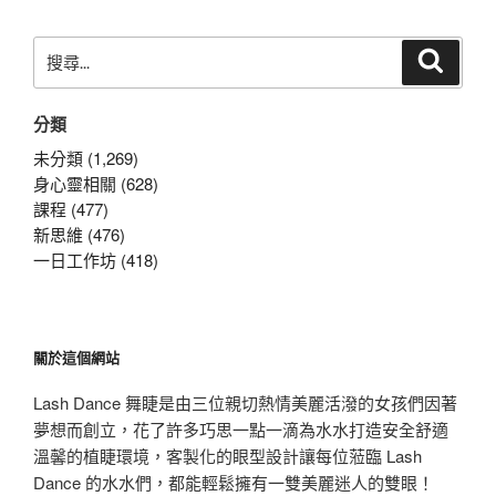
章
搜
搜
尋
尋
關
分類
鍵
字:
未分類 (1,269)
身心靈相關 (628)
課程 (477)
新思維 (476)
一日工作坊 (418)
關於這個網站
Lash Dance 舞睫是由三位親切熱情美麗活潑的女孩們因著
夢想而創立，花了許多巧思一點一滴為水水打造安全舒適
溫馨的植睫環境，客製化的眼型設計讓每位蒞臨 Lash
Dance 的水水們，都能輕鬆擁有一雙美麗迷人的雙眼！