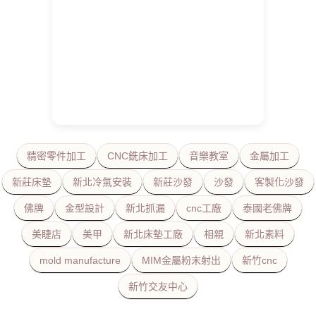
精密零件加工
CNC銑床加工
音樂教室
金屬加工
新莊床墊
新北冷氣安裝
新莊沙發
沙發
客製化沙發
佛牌
金型設計
新北抓漏
cnc工廠
泰國老佛牌
美睫店
美甲
新北床墊工廠
相親
新北素料
mold manufacture
MIM金屬粉末射出
新竹cnc
新竹交友中心