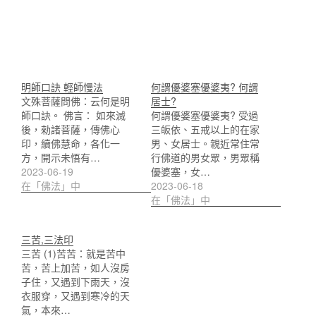
明師口訣 輕師慢法
何謂優婆塞優婆夷? 何謂
文殊菩薩問佛：云何是明
居士?
師口訣。 佛言： 如來滅
何謂優婆塞優婆夷? 受過
後，勑諸菩薩，傳佛心
三皈依、五戒以上的在家
印，續佛慧命，各化一
男、女居士。親近常住常
方，開示未悟有…
行佛道的男女眾，男眾稱
2023-06-19
優婆塞，女…
在「佛法」中
2023-06-18
在「佛法」中
三苦,三法印
三苦 (1)苦苦：就是苦中
苦，苦上加苦，如人沒房
子住，又遇到下雨天，沒
衣服穿，又遇到寒冷的天
氣，本來…