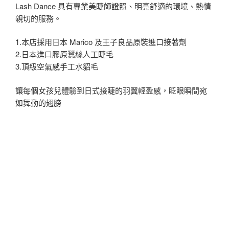
Lash Dance 具有專業美睫師證照、明亮舒適的環境、熱情
親切的服務。
1.本店採用日本 Marico 及王子良品原裝進口接著劑
2.日本進口膠原蠶絲人工睫毛
3.頂級空氣感手工水貂毛
讓每個女孩兒體驗到日式接睫的羽翼輕盈感，眨眼瞬間宛
如舞動的翅膀