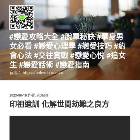
跳
至
主
要
內
#戀愛攻略大全 #脫單秘訣 #單身男
容
女必看 #戀愛心理學 #戀愛技巧 #約
會心法 #交往實戰 #戀愛心悅 #追女
生 #戀愛話術 #戀愛指南
官網： https://onlovebox.com
發
2023-06-16
作者:
ADMIN
佈
印祖遺訓 化解世間劫難之良方
於