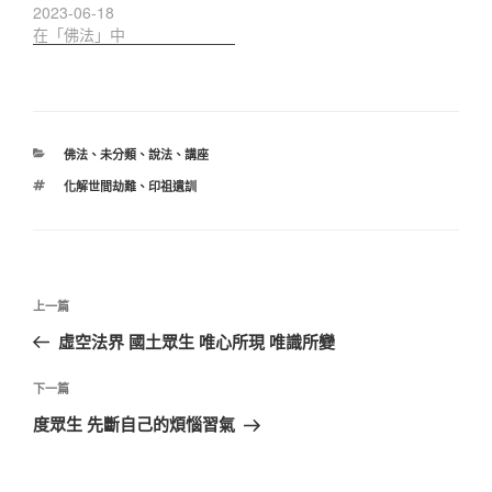
2023-06-18
在「佛法」中
分
佛法
、
未分類
、
說法
、
講座
類
標
化解世間劫難
、
印祖遺訓
籤
文
上
上一篇
章
一
虛空法界 國土眾生 唯心所現 唯識所變
導
篇
覽
文
下
下一篇
章
一
度眾生 先斷自己的煩惱習氣
篇
文