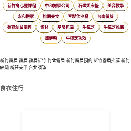
新竹身心靈課程
中和搬家公司
石墨烯床墊
美容教學
永和搬家
桃園美食
客製化沙發
台南做臉
美容創業課程
頌缽
基隆抓漏
牛樟芝
牛樟芝推薦
螺螄粉
牛樟芝功效
新竹霧眉
霧眉
霧眉新竹
竹北霧眉
新竹霧眉預約
新竹霧眉推薦
新竹
紋繡
新莊美甲
台北頌缽
食衣住行