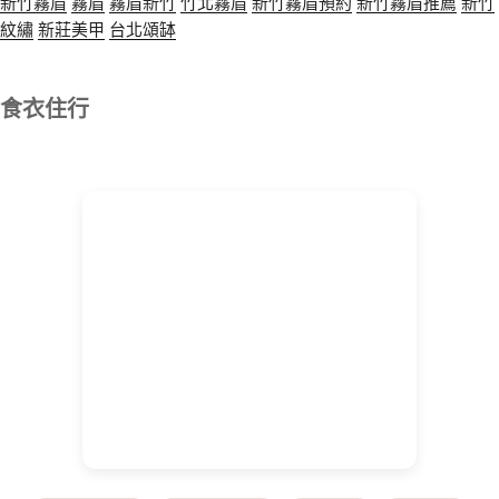
新竹霧眉
霧眉
霧眉新竹
竹北霧眉
新竹霧眉預約
新竹霧眉推薦
新竹
紋繡
新莊美甲
台北頌缽
食衣住行