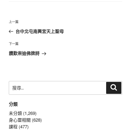
文
上
上一篇
章
一
台中北屯南興宮天上聖母
導
篇
覽
文
下
下一篇
章
一
讚歎崇迪佛牌詩
篇
文
章
搜
搜
尋
尋
關
分類
鍵
字:
未分類 (1,269)
身心靈相關 (628)
課程 (477)