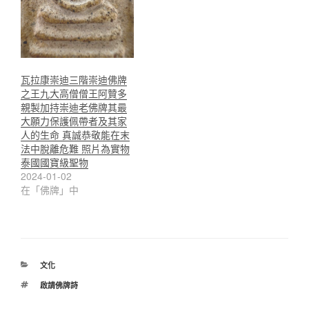
瓦拉康崇迪三階崇迪佛牌
之王九大高僧僧王阿贊多
親製加持崇迪老佛牌其最
大願力保護佩帶者及其家
人的生命 真誠恭敬能在末
法中脫離危難 照片為實物
泰國國寶級聖物
2024-01-02
在「佛牌」中
分
文化
類
標
啟請佛牌詩
籤