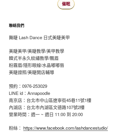
催眠
聯絡我們
舞睫 Lash Dance 日式美睫美甲
美睫美甲/美睫教學/美甲教學
韓式半永久紋繡教學/飄眉
粉霧眉/隱形眼線/水晶嘟嘟唇
美睫證照/美睫開店輔導
預約：0976-253029
LINE id：Annapoodle
南京店：台北市中山區遼寧街45巷11號1樓
內湖店：台北市內湖區文德路107號2樓
營業時間：週一 ~ 週日 11:00 到 20:00
粉絲：
https://www.facebook.com/lashdancestudio/