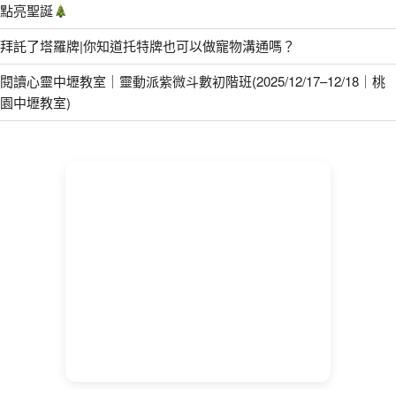
點亮聖誕
拜託了塔羅牌|你知道托特牌也可以做寵物溝通嗎？
閱讀心靈中壢教室｜靈動派紫微斗數初階班(2025/12/17–12/18｜桃
園中壢教室)