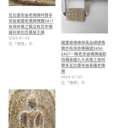
瓦拉康崇迪老佛牌阿贊多
崇迪泰國老佛牌佛曆2411
有保命佛之稱沒有百年佛
緣何來的百萬級王牌
2024-01-03
國寶級佛牌保真品順德佛
在「佛牌」中
牌亦有保命佛稱號2404-
2407一眼老崇迪佛牌緣起
特價泰國九大高僧之首阿
贊多瓦拉康崇迪泰國老佛
牌
2024-01-03
在「佛牌」中