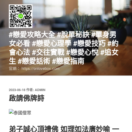
跳
至
主
要
內
#戀愛攻略大全 #脫單秘訣 #單身男
容
女必看 #戀愛心理學 #戀愛技巧 #約
會心法 #交往實戰 #戀愛心悅 #追女
生 #戀愛話術 #戀愛指南
官網： https://onlovebox.com
發
2023-06-18
作者:
ADMIN
佈
啟請佛牌詩
於
弟子誠心頂禮佛 如理如法廣妙喻 一