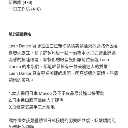
新思維 (476)
一日工作坊 (418)
關於這個網站
Lash Dance 舞睫是由三位親切熱情美麗活潑的女孩們因著
夢想而創立，花了許多巧思一點一滴為水水打造安全舒適
溫馨的植睫環境，客製化的眼型設計讓每位蒞臨 Lash
Dance 的水水們，都能輕鬆擁有一雙美麗迷人的雙眼！
Lash Dance 具有專業美睫師證照、明亮舒適的環境、熱情
親切的服務。
1.本店採用日本 Marico 及王子良品原裝進口接著劑
2.日本進口膠原蠶絲人工睫毛
3.頂級空氣感手工水貂毛
讓每個女孩兒體驗到日式接睫的羽翼輕盈感，眨眼瞬間宛
如舞動的翅膀