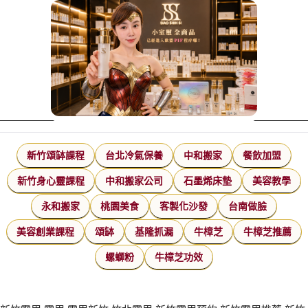
新竹頌缽課程
台北冷氣保養
中和搬家
餐飲加盟
新竹身心靈課程
中和搬家公司
石墨烯床墊
美容教學
永和搬家
桃園美食
客製化沙發
台南做臉
美容創業課程
頌缽
基隆抓漏
牛樟芝
牛樟芝推薦
螺螄粉
牛樟芝功效