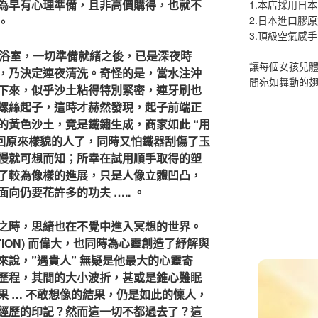
為早有心理準備，且非高價購得，也就不
1.本店採用日本
2.日本進口膠
。
3.頂級空氣感
入浴室，一切準備就緒之後，已是深夜時
讓每個女孩兒
，乃決定連夜清洗。奇怪的是，當水注沖
間宛如舞動的
下來，似乎沙土粘得特別緊密，連牙刷也
螺絲起子，這時才赫然發現，起子前端正
的黃色沙土，竟是鐵鏽生成，商家如此 “用
清回原來樣貌的人了，同時又怕鐵器刮傷了玉
慢就可想而知；所幸在試用順手取得的塑
了較為像樣的進展，只是人像立體凹凸，
向仍要花許多的功夫 ….. 。
之時，思緒也在不覺中進入冥想的世界。
ATION) 而偉大，也同時為心靈創造了紓解與
說，”遇貴人” 無疑是他最大的心靈寄
歷程，其間的大小波折，甚或是錐心難眠
果 … 不敢想像的結果，仍是如此的懍人，
經歷的印記？然而這一切不都過去了？這