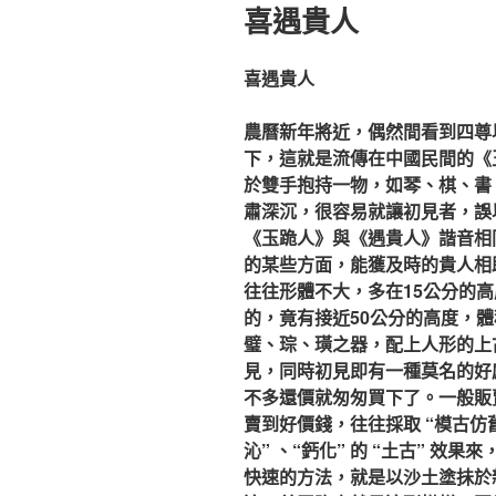
佈
喜遇貴人
於
喜遇貴人
農曆新年將近，偶然間看到四尊
下，這就是流傳在中國民間的《
於雙手抱持一物，如琴、棋、書
肅深沉，很容易就讓初見者，誤
《玉跪人》與《遇貴人》諧音相
的某些方面，能獲及時的貴人相
往往形體不大，多在15公分的
的，竟有接近50公分的高度，
璧、琮、璜之器，配上人形的上
見，同時初見即有一種莫名的好感
不多還價就匆匆買下了。一般販
賣到好價錢，往往採取 “模古仿
沁” 、“鈣化” 的 “土古” 
快速的方法，就是以沙土塗抺於新