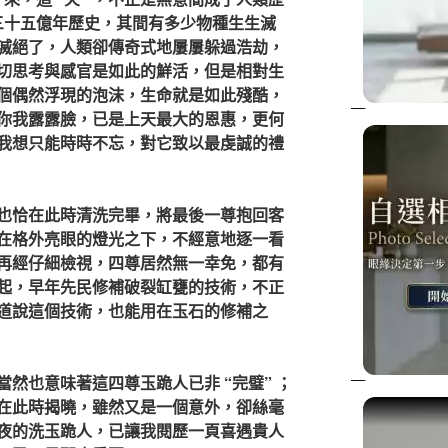
的三十五億年歷史，其間有多少物種生生滅
滅絕了，人類卻傳奇式地屢屢躲過浩劫，
切思考與感官是如此的鮮活，但是相對生
個偶然浮現的泡沫，生命就是如此殘酷，
你我露露臉，已是上天最大的恩惠，更何
我想只能時時不忘，對它致以最虔誠的禮
也恰在此時清洗完畢，將最後一尊抱回客
在格外亮眼的燈光之下，不經意地逐一看
再經仔細檢視，四尊居然無一幸免，都有
起，早年先民修補破裂缸甕的技術，不正
道說這個技術，也能用在玉石的修補之
然也意味著這四尊玉跪人已非 “完璧” ；
在此時揭曉，雖然又是一個意外，卻絲毫
夜的洗玉跪人，已讓我閱歷一頁喜遇貴人