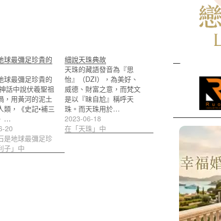
地球最彌足珍貴的
細說天珠典故
天珠的藏語發音為『思
地球最彌足珍貴的
怡』（DZI），為美好、
 神話中說伏羲聖祖
威德、財富之意，而梵文
媧，用黃河的泥土
是以『昧自尬』稱呼天
人類，《史記•補三
珠。而天珠用於…
》…
2023-06-18
6-20
在「天珠」中
石是地球最彌足珍
利子」中