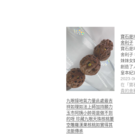
寶石是
舍利子
寶石是
舍利子
妹妹女
創造了
皇本紀
2023-0
在「寶
貴的舍
九眼接地氣力量此處最吉
祥如理如法上師加持願力
玉市阿姨小帥哥是做不到
的呀 珍藏九眼天珠核桃簍
空雕羅漢果核桃如實得其
法脈傳承