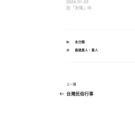
2024-01-03
在「天珠」中
分
未分類
類
標
喜遇貴人
、
貴人
籤
文
上
上一篇
章
一
台灣民俗行事
篇
導
文
覽
章