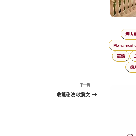
埋入
Mahamudr
童話
婚
下
下一篇
一
收驚秘法 收驚文
篇
文
章