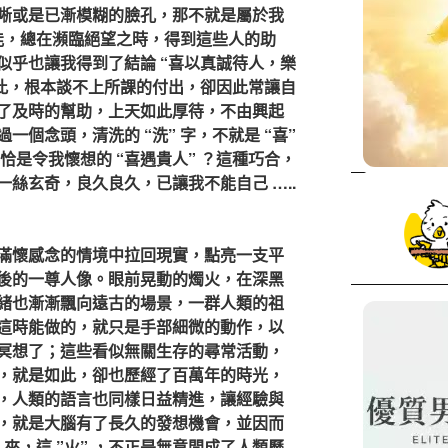
晰或是已漸模糊的臉孔，那不就是屬於我
何能，總在瀕臨絕望之時，得到這些人的助
似乎也讓我得到了結論 “喜以真誠待人，樂
如此，根本談不上所課的付出，卻因此常讓自
了及時的幫助，上天如此厚待，不由興起
個念頭，清洗的 “洗” 字，不就是 “喜”
恰是令我懷想的 “喜遇貴人” ？這種巧合，
絲玄奇，良久良久，已讓我不能自己 …..
滿懷感念的情境中拉回現實，點亮一支平
後的一尊人像。眼前晃動的燭火，在深黑
緒也漸漸飄向遠古的場景，一群人類的祖
這時能做的，就只是手部細微的動作，以
冥想了；這些看似無關生存的尋常活動，
，就是如此，卻也歷經了百萬年的時光，
，人類的語言也同樣日益精進，讓經驗與
，就是大腦有了長久的發想機會，並因而
 來，這 ”火” ，不正是無意間成了人類歷