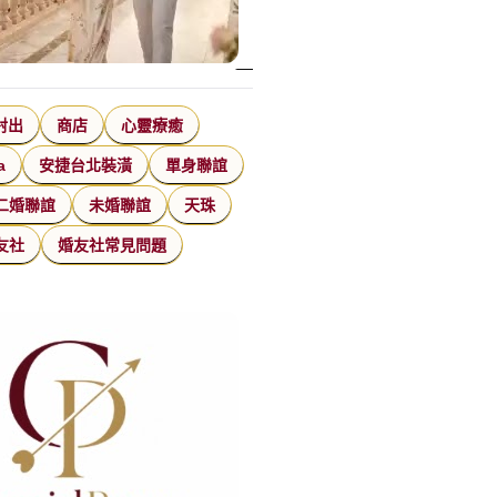
射出
商店
心靈療癒
a
安捷台北裝潢
單身聯誼
二婚聯誼
未婚聯誼
天珠
友社
婚友社常見問題