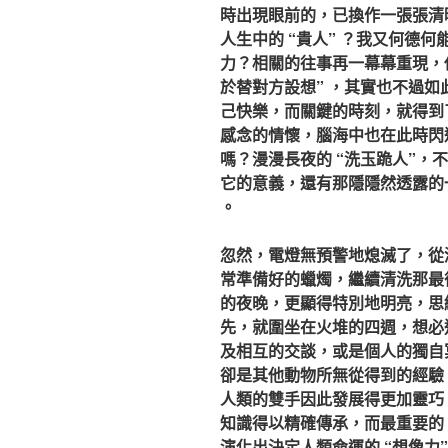
時出現眼前的，已換作一張張清
人生中的 “貴人” ？我又何德
力？相關的往事再一幕幕重現，
於替對方設想” ，其實也不過
己快樂，而關鍵的時刻，就得到
感念的情懷，腦海中也在此時閃過一
嗎？漫漫長夜的 “洗玉跪人”，不
它的意義，還有那隱隱然透露的一
。
忽然，電燈無預警地熄滅了，從
常準備好的蠟燭，繼續清洗那最
的夜晚，更顯得特別地明亮，思
先，就圍坐在火堆的四週，想必
及相互的交談，或是個人的獨自
卻是其他動物所無從得到的經驗
人類的雙手因此發展得更加靈巧
知識得以精確傳承，而最重要的
演化出決定人類命運的 “想像力”