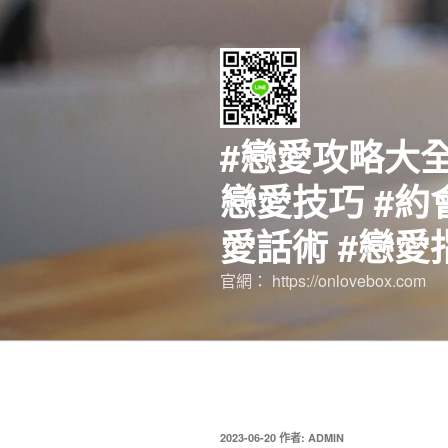
跳
至
主
要
內
容
#戀愛攻略大全
戀愛技巧 #約
愛話術 #戀愛
官網： https://onlovebox.com
發
2023-06-20
作者:
ADMIN