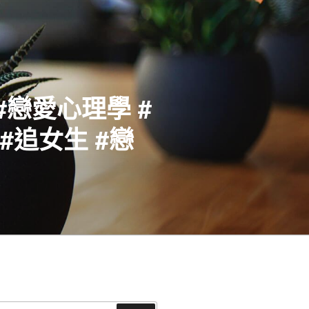
#戀愛心理學 #
#追女生 #戀