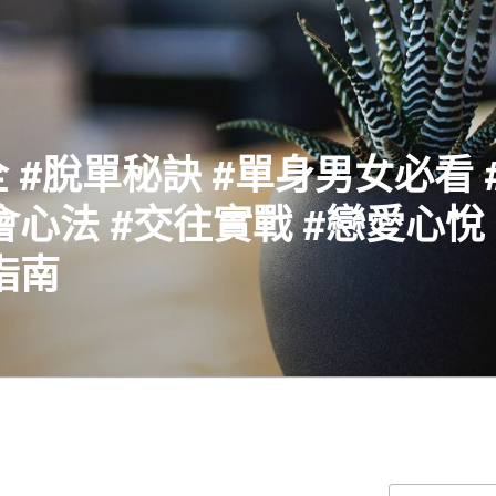
 #脫單秘訣 #單身男女必看 
會心法 #交往實戰 #戀愛心悅 
指南
搜