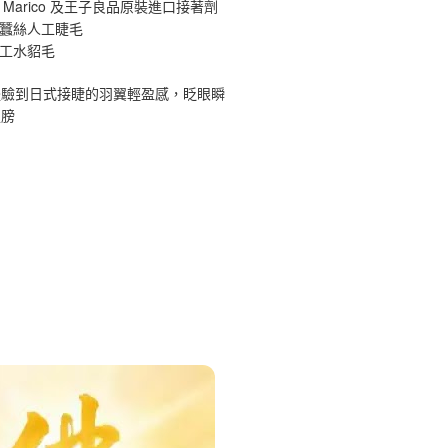
 Marico 及王子良品原裝進口接著劑
原蠶絲人工睫毛
手工水貂毛
體驗到日式接睫的羽翼輕盈感，眨眼瞬
翅膀