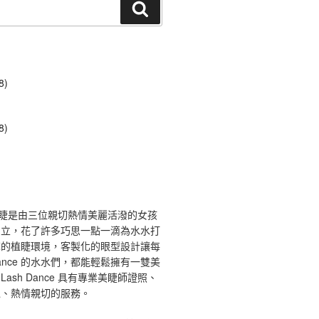
搜
尋
8)
8)
ce 舞睫是由三位親切熱情美麗活潑的女孩
創立，花了許多巧思一點一滴為水水打
馨的植睫環境，客製化的眼型設計讓每
 Dance 的水水們，都能輕鬆擁有一雙美
ash Dance 具有專業美睫師證照、
境、熱情親切的服務。