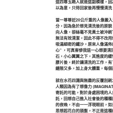
這四尊玉跪人就是這副模樣，因
以為意，只待回家後再慢慢清洗
當一尊尊近20公斤重的人像搬
分，因為急於想見清洗後的原貌
向人像，卻絲毫不見黃土被沖刷
無法有效清潔，因此不得不改用
吸滿細密的鐵沙，原來人像滿佈
心” ，可真害慘我這一心想要
石，小心翼翼之下，其進度的緩
膠片後，終於讓清洗的工作，有
縫隙又多，加上身大體重，每個面
就在水花四濺與無盡的反覆刮刷
人類因為有了想像力 (IMAGIN
寄託的可能，對於身處困境的人來
託，回想自己進入社會後的種種
的夜晚，不由一一浮現眼前，如
思想起花白的頭髮，不正是這種