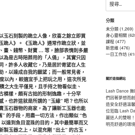
尋
關
鍵
分類
字:
未分類 (1,269)
身心靈相關 (62
以玉石刻製的跪立人像，欣喜之餘立即買
課程 (477)
玉跪人》。《玉跪人》通常作跪立狀，並
新思維 (476)
、畫、錢幣、財寶 … 等，臉部表情則多嚴
一日工作坊 (41
以為是古時陪葬用的「人俑」，其實只因
同，許多人收藏它，乃是居於寄望在人生
助，以達成自我的願望；而一般常見者，
高度以內，較適宜手上把玩之用，這次所見
關於這個網站
體積之大生平僅見，且手持之物看似圭、
Lash Dan
古模樣，頗有古拙的形制逸趣，十分罕
們因著夢想而
，也許這就是所謂的 “玉緣” 吧？也所以
造安全舒適溫
賣玉石器物的商家，為了讓新工玉器也能
位蒞臨 Lash
舊” 的手段，用盡一切方法，作出類似 “色
麗迷人的雙眼！L
效果來，以達到魚目混珠的目的，其中最簡單而又
明亮舒適的環
製玉器之上，以混充剛 “出土” 的古玉，