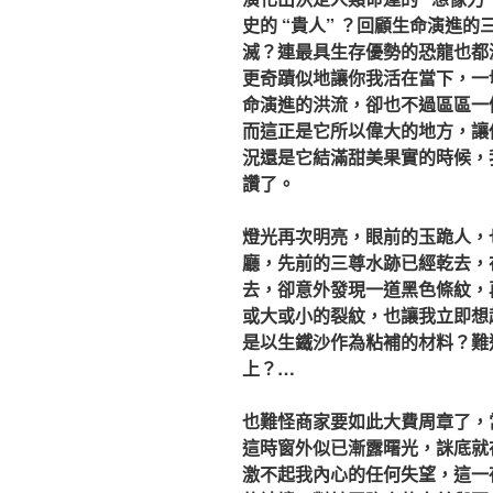
史的 “貴人” ？回顧生命演進
滅？連最具生存優勢的恐龍也都
更奇蹟似地讓你我活在當下，一
命演進的洪流，卻也不過區區一
而這正是它所以偉大的地方，讓
況還是它結滿甜美果實的時候，
讚了。
燈光再次明亮，眼前的玉跪人，
廳，先前的三尊水跡已經乾去，
去，卻意外發現一道黑色條紋，
或大或小的裂紋，也讓我立即想
是以生鐵沙作為粘補的材料？難
上？…
也難怪商家要如此大費周章了，當
這時窗外似已漸露曙光，詸底就
激不起我內心的任何失望，這一