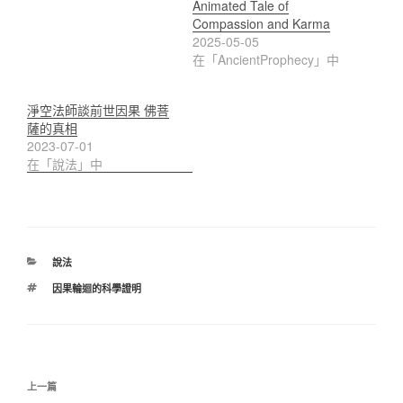
Animated Tale of
Compassion and Karma
2025-05-05
在「AncientProphecy」中
淨空法師談前世因果 佛菩
薩的真相
2023-07-01
在「說法」中
分
說法
類
標
因果輪迴的科學證明
籤
文
上
上一篇
章