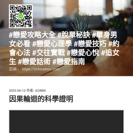
跳
至
主
要
內
#戀愛攻略大全 #脫單秘訣 #單身男
容
女必看 #戀愛心理學 #戀愛技巧 #約
會心法 #交往實戰 #戀愛心悅 #追女
生 #戀愛話術 #戀愛指南
官網： https://onlovebox.com
發
2023-06-12
作者:
ADMIN
佈
因果輪迴的科學證明
於