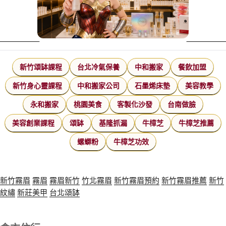
新竹頌缽課程
台北冷氣保養
中和搬家
餐飲加盟
新竹身心靈課程
中和搬家公司
石墨烯床墊
美容教學
永和搬家
桃園美食
客製化沙發
台南做臉
美容創業課程
頌缽
基隆抓漏
牛樟芝
牛樟芝推薦
螺螄粉
牛樟芝功效
新竹霧眉
霧眉
霧眉新竹
竹北霧眉
新竹霧眉預約
新竹霧眉推薦
新竹
紋繡
新莊美甲
台北頌缽