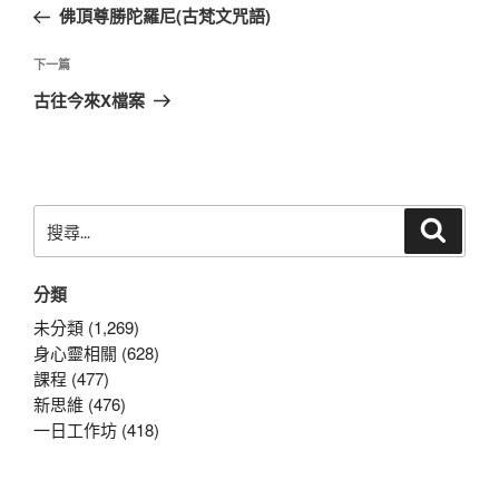
一
佛頂尊勝陀羅尼(古梵文咒語)
導
篇
覽
文
下
下一篇
章
一
古往今來X檔案
篇
文
章
搜
搜
尋
尋
關
分類
鍵
字:
未分類 (1,269)
身心靈相關 (628)
課程 (477)
新思維 (476)
一日工作坊 (418)