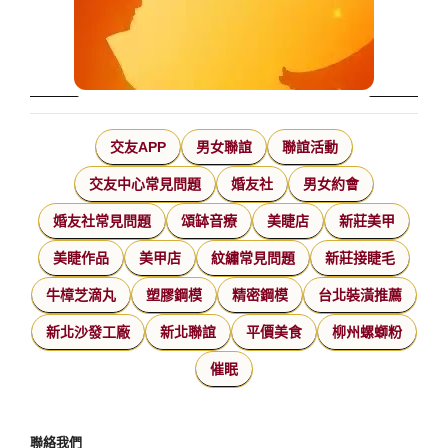
交友APP
男女聯誼
聯誼活動
交友中心常見問題
婚友社
男女約會
婚友社常見問題
頌缽音療
美睫店
新莊美甲
美睫作品
美甲店
紋繡常見問題
新莊接睫毛
牛樟芝滴丸
塑膠鋼模
精密鋼模
台北裝潢推薦
新北沙發工廠
新北聯誼
平價美食
柳州螺螄粉
催眠
聯絡我們