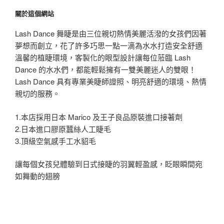
關於這個網站
Lash Dance 舞睫是由三位親切熱情美麗活潑的女孩們因著
夢想而創立，花了許多巧思一點一滴為水水打造安全舒適
溫馨的植睫環境，客製化的眼型設計讓每位蒞臨 Lash
Dance 的水水們，都能輕鬆擁有一雙美麗迷人的雙眼！
Lash Dance 具有專業美睫師證照、明亮舒適的環境、熱情
親切的服務。
1.本店採用日本 Marico 及王子良品原裝進口接著劑
2.日本進口膠原蠶絲人工睫毛
3.頂級空氣感手工水貂毛
讓每個女孩兒體驗到日式接睫的羽翼輕盈感，眨眼瞬間宛
如舞動的翅膀