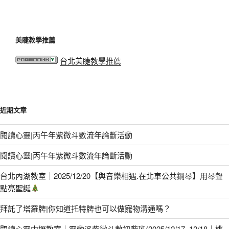
美睫教學推薦
台北美睫教學推薦
近期文章
閱讀心靈|丙午年紫微斗數流年論斷活動
閱讀心靈|丙午年紫微斗數流年論斷活動
台北內湖教室｜2025/12/20【與音樂相遇.在北車公共鋼琴】用琴聲
點亮聖誕
拜託了塔羅牌|你知道托特牌也可以做寵物溝通嗎？
閱讀心靈中壢教室｜靈動派紫微斗數初階班(2025/12/17–12/18｜桃