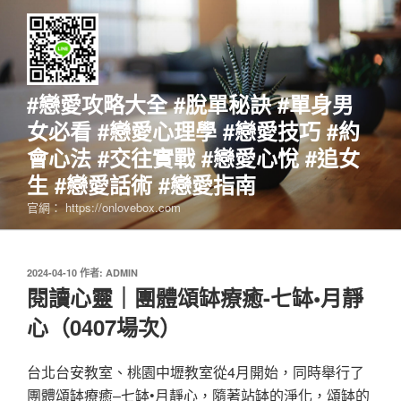
跳
至
主
要
內
#戀愛攻略大全 #脫單秘訣 #單身男
容
女必看 #戀愛心理學 #戀愛技巧 #約
會心法 #交往實戰 #戀愛心悅 #追女
生 #戀愛話術 #戀愛指南
官網： https://onlovebox.com
發
2024-04-10
作者:
ADMIN
佈
閱讀心靈｜團體頌缽療癒-七缽•月靜
於
心（0407場次）
台北台安教室、桃園中壢教室從4月開始，同時舉行了
團體頌缽療癒–七缽•月靜心，隨著站缽的淨化，頌缽的