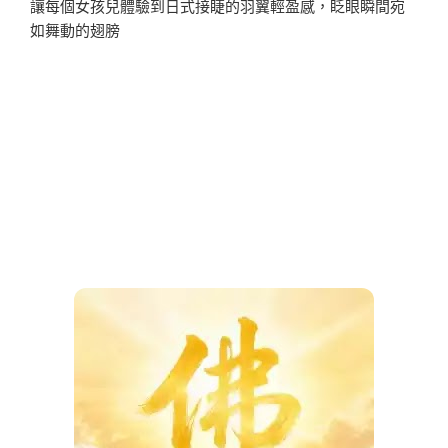
讓每個女孩兒體驗到日式接睫的羽翼輕盈感，眨眼瞬間宛
如舞動的翅膀