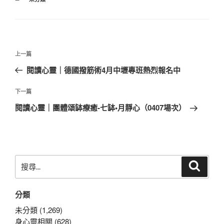
類
文
上
上一篇
章
一
閱讀心靈｜德國撥筋術4月中壢專班熱烈報名中
導
篇
覽
文
下
下一篇
章
一
閱讀心靈｜團體頌缽療癒-七缽•月靜心（0407場次）
篇
文
章
搜
搜
尋
尋
關
分類
鍵
字:
未分類 (1,269)
身心靈相關 (628)