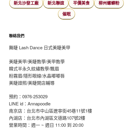
新北沙發工廠
新北聯誼
平價美食
柳州螺螄粉
催眠
聯絡我們
舞睫 Lash Dance 日式美睫美甲
美睫美甲/美睫教學/美甲教學
韓式半永久紋繡教學/飄眉
粉霧眉/隱形眼線/水晶嘟嘟唇
美睫證照/美睫開店輔導
預約：0976-253029
LINE id：Annapoodle
南京店：台北市中山區遼寧街45巷11號1樓
內湖店：台北市內湖區文德路107號2樓
營業時間：週一 ~ 週日 11:00 到 20:00