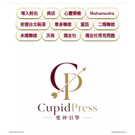
埋入射出
商店
心靈療癒
Mahamudra
安捷台北裝潢
單身聯誼
童話
二婚聯誼
未婚聯誼
天珠
婚友社
婚友社常見問題