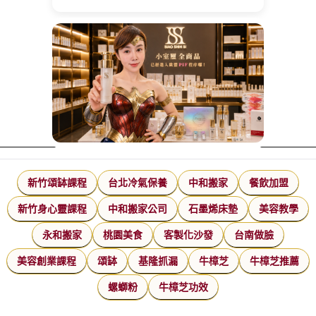
新竹頌缽課程
台北冷氣保養
中和搬家
餐飲加盟
新竹身心靈課程
中和搬家公司
石墨烯床墊
美容教學
永和搬家
桃園美食
客製化沙發
台南做臉
美容創業課程
頌缽
基隆抓漏
牛樟芝
牛樟芝推薦
螺螄粉
牛樟芝功效