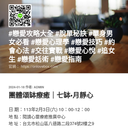
跳
至
主
要
內
#戀愛攻略大全 #脫單秘訣 #單身男
容
女必看 #戀愛心理學 #戀愛技巧 #約
會心法 #交往實戰 #戀愛心悅 #追女
生 #戀愛話術 #戀愛指南
官網： https://onlovebox.com
發
2024-01-18
作者:
ADMIN
佈
團體頌缽療癒｜七缽•月靜心
於
日 期：113年2月3日(六) 10：00-12：00
地 點：閱讀心靈療癒推廣中心
地 址：台北巿松山區八德路二段374號2樓之9