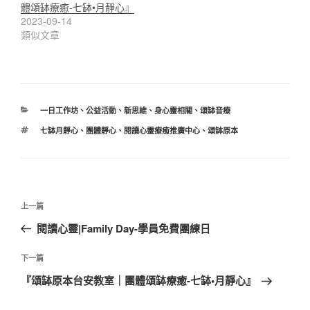
體頌缽療癒-七缽•月靜心』
2023-09-14
類似文章
分
一日工作坊
、
公益活動
、
新思維
、
身心靈相關
、
頌缽音療
類
標
七缽月靜心
、
團體靜心
、
閱讀心靈療癒推廣中心
、
頌缽原本
籤
文
上
上一篇
章
一
閱讀心靈|Family Day-學員免費團練日
導
篇
覽
文
下
下一篇
章
一
『頌缽原本台安教室｜團體頌缽療癒-七缽•月靜心』
篇
文