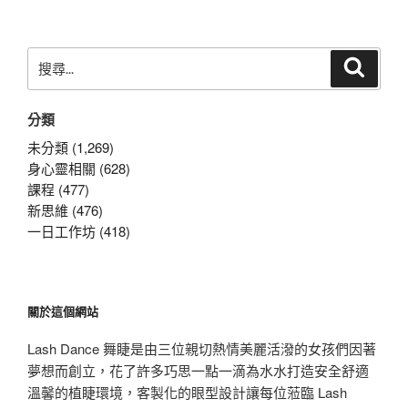
章
搜
搜
尋
尋
關
分類
鍵
字:
未分類 (1,269)
身心靈相關 (628)
課程 (477)
新思維 (476)
一日工作坊 (418)
關於這個網站
Lash Dance 舞睫是由三位親切熱情美麗活潑的女孩們因著
夢想而創立，花了許多巧思一點一滴為水水打造安全舒適
溫馨的植睫環境，客製化的眼型設計讓每位蒞臨 Lash