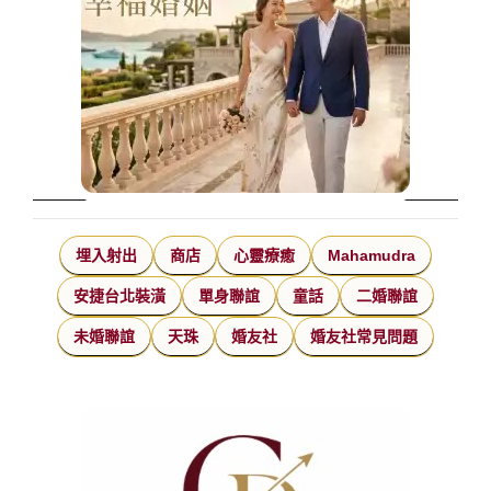
埋入射出
商店
心靈療癒
Mahamudra
安捷台北裝潢
單身聯誼
童話
二婚聯誼
未婚聯誼
天珠
婚友社
婚友社常見問題