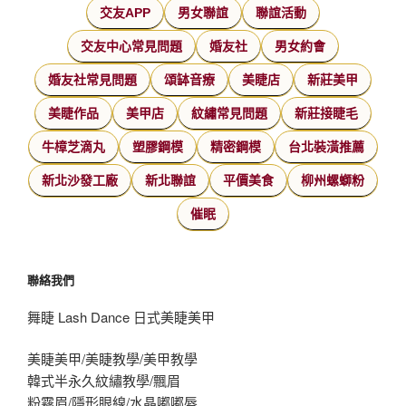
交友APP
男女聯誼
聯誼活動
交友中心常見問題
婚友社
男女約會
婚友社常見問題
頌缽音療
美睫店
新莊美甲
美睫作品
美甲店
紋繡常見問題
新莊接睫毛
牛樟芝滴丸
塑膠鋼模
精密鋼模
台北裝潢推薦
新北沙發工廠
新北聯誼
平價美食
柳州螺螄粉
催眠
聯絡我們
舞睫 Lash Dance 日式美睫美甲
美睫美甲/美睫教學/美甲教學
韓式半永久紋繡教學/飄眉
粉霧眉/隱形眼線/水晶嘟嘟唇