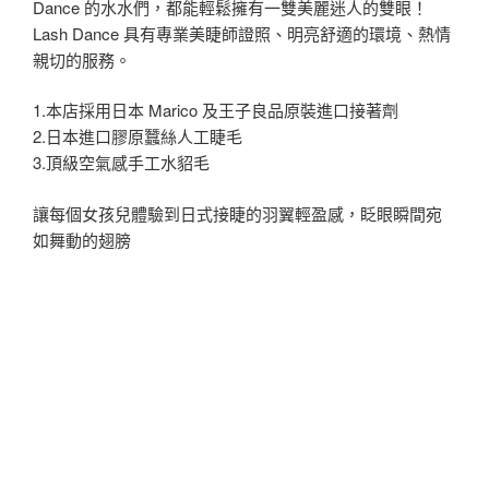
Dance 的水水們，都能輕鬆擁有一雙美麗迷人的雙眼！
Lash Dance 具有專業美睫師證照、明亮舒適的環境、熱情
親切的服務。
1.本店採用日本 Marico 及王子良品原裝進口接著劑
2.日本進口膠原蠶絲人工睫毛
3.頂級空氣感手工水貂毛
讓每個女孩兒體驗到日式接睫的羽翼輕盈感，眨眼瞬間宛
如舞動的翅膀