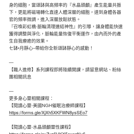
身的細胞，當頌缽與高頻率的『水晶頭顱』產生能量共振
下，更能將磁場轉化直達人體深層的細胞，達到身體各器
官的頻率微調，進入深層放鬆狀態。
『召喚彩虹橋-脈輪清理連結神性』的引導，讓身體能快速
獲得調整與淨化，脈輪能量恢復平衡運作，由內而外的產
生自我療癒的效果。
七缽•月靜心–帶給你全新頌缽靜心的感動！
—
【職人進修】系列課程即將陸續開課，請留意網站、粉絲
團相關訊息
—
更多身心靈相關課程：
【閱讀心靈-美國NGH催眠治療師課程】
https://forms.gle/XjXh5XKFWN8ysSEo7
【閱讀心靈-水晶頭顱靈性課程】
https://forms.gle/nvZyz6HKX5exnqNy6