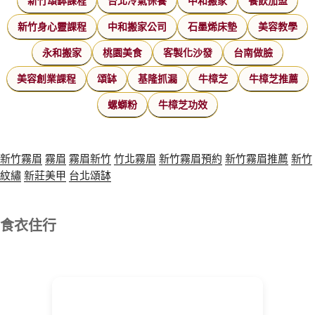
新竹頌缽課程
台北冷氣保養
中和搬家
餐飲加盟
新竹身心靈課程
中和搬家公司
石墨烯床墊
美容教學
永和搬家
桃園美食
客製化沙發
台南做臉
美容創業課程
頌缽
基隆抓漏
牛樟芝
牛樟芝推薦
螺螄粉
牛樟芝功效
新竹霧眉
霧眉
霧眉新竹
竹北霧眉
新竹霧眉預約
新竹霧眉推薦
新竹
紋繡
新莊美甲
台北頌缽
食衣住行