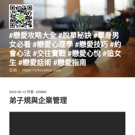
跳
至
主
要
內
#戀愛攻略大全 #脫單秘訣 #單身男
容
女必看 #戀愛心理學 #戀愛技巧 #約
會心法 #交往實戰 #戀愛心悅 #追女
生 #戀愛話術 #戀愛指南
官網： https://onlovebox.com
發
2023-06-12
作者:
ADMIN
佈
弟子規與企業管理
於