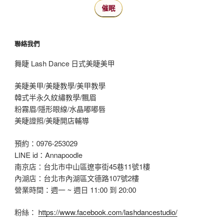
催眠
聯絡我們
舞睫 Lash Dance 日式美睫美甲
美睫美甲/美睫教學/美甲教學
韓式半永久紋繡教學/飄眉
粉霧眉/隱形眼線/水晶嘟嘟唇
美睫證照/美睫開店輔導
預約：0976-253029
LINE id：Annapoodle
南京店：台北市中山區遼寧街45巷11號1樓
內湖店：台北市內湖區文德路107號2樓
營業時間：週一 ~ 週日 11:00 到 20:00
粉絲：
https://www.facebook.com/lashdancestudio/