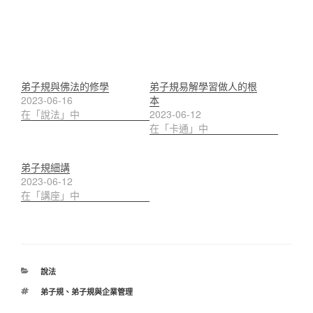
弟子規與佛法的修學
弟子規易解學習做人的根
2023-06-16
本
在「說法」中
2023-06-12
在「卡通」中
弟子規細講
2023-06-12
在「講座」中
分
說法
類
標
弟子規
、
弟子規與企業管理
籤