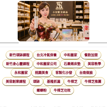
新竹頌缽課程
台北冷氣保養
中和搬家
餐飲加盟
新竹身心靈課程
中和搬家公司
石墨烯床墊
美容教學
永和搬家
桃園美食
客製化沙發
台南做臉
美容創業課程
頌缽
基隆抓漏
牛樟芝
牛樟芝推薦
螺螄粉
牛樟芝功效