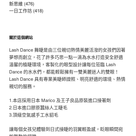
新思維 (476)
一日工作坊 (418)
關於這個網站
Lash Dance 舞睫是由三位親切熱情美麗活潑的女孩們因著
夢想而創立，花了許多巧思一點一滴為水水打造安全舒適
溫馨的植睫環境，客製化的眼型設計讓每位蒞臨 Lash
Dance 的水水們，都能輕鬆擁有一雙美麗迷人的雙眼！
Lash Dance 具有專業美睫師證照、明亮舒適的環境、熱情
親切的服務。
1.本店採用日本 Marico 及王子良品原裝進口接著劑
2.日本進口膠原蠶絲人工睫毛
3.頂級空氣感手工水貂毛
讓每個女孩兒體驗到日式接睫的羽翼輕盈感，眨眼瞬間宛