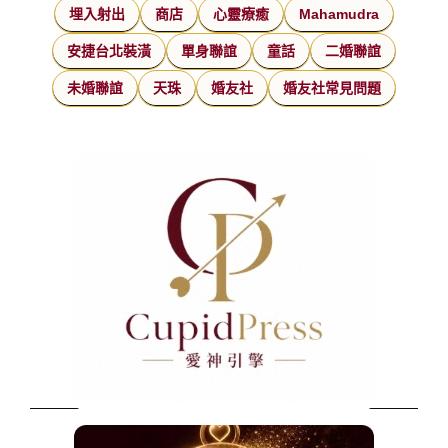
埋入射出
商店
心靈療癒
Mahamudra
安捷台北裝潢
單身聯誼
童話
二婚聯誼
未婚聯誼
天珠
婚友社
婚友社常見問題