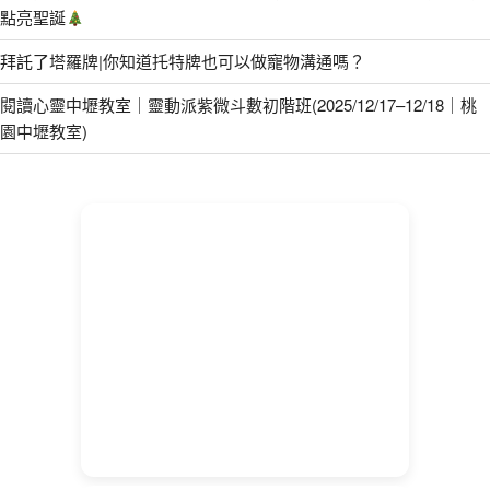
點亮聖誕
拜託了塔羅牌|你知道托特牌也可以做寵物溝通嗎？
閱讀心靈中壢教室｜靈動派紫微斗數初階班(2025/12/17–12/18｜桃
園中壢教室)