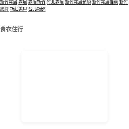
新竹霧眉
霧眉
霧眉新竹
竹北霧眉
新竹霧眉預約
新竹霧眉推薦
新竹
紋繡
新莊美甲
台北頌缽
食衣住行