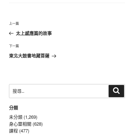
文
上
上一篇
章
一
太上感應篇的故事
導
篇
覽
文
下
下一篇
章
一
東北大鼓書地藏菩薩
篇
文
章
搜
搜
尋
尋
關
分類
鍵
字:
未分類 (1,269)
身心靈相關 (628)
課程 (477)