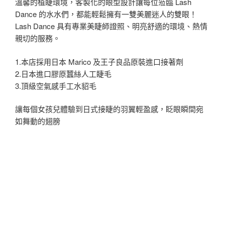
溫馨的植睫環境，客製化的眼型設計讓每位蒞臨 Lash
Dance 的水水們，都能輕鬆擁有一雙美麗迷人的雙眼！
Lash Dance 具有專業美睫師證照、明亮舒適的環境、熱情
親切的服務。
1.本店採用日本 Marico 及王子良品原裝進口接著劑
2.日本進口膠原蠶絲人工睫毛
3.頂級空氣感手工水貂毛
讓每個女孩兒體驗到日式接睫的羽翼輕盈感，眨眼瞬間宛
如舞動的翅膀