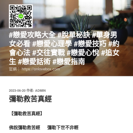
跳
至
主
要
內
#戀愛攻略大全 #脫單秘訣 #單身男
容
女必看 #戀愛心理學 #戀愛技巧 #約
會心法 #交往實戰 #戀愛心悅 #追女
生 #戀愛話術 #戀愛指南
官網： https://onlovebox.com
發
2023-06-20
作者:
ADMIN
佈
彌勒救苦真經
於
【彌勒救苦真經】
佛說彌勒救苦經 彌勒下世不非輕