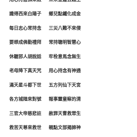
識得西來白陽子 鄉兒點鐵化成金
每日志心常持念 三災八難不來侵
要想成佛勤禮拜 常持聰明智慧心
休聽邪人胡說話 牢栓意馬念無生
老母降下真天咒 用心持念有神通
滿天星斗都下世 五方列仙下天宮
各方城隍來對號 報事靈童察的清
三官大帝慈悲註 赦罪天曹救眾生
救苦天尊來救世 親點文部揭諦神