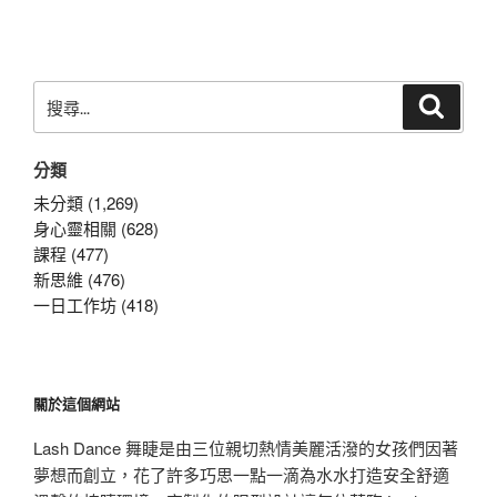
文
章
搜
搜
尋
尋
關
分類
鍵
字:
未分類 (1,269)
身心靈相關 (628)
課程 (477)
新思維 (476)
一日工作坊 (418)
關於這個網站
Lash Dance 舞睫是由三位親切熱情美麗活潑的女孩們因著
夢想而創立，花了許多巧思一點一滴為水水打造安全舒適