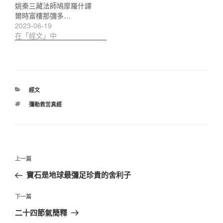
姚秦三藏法師鳩摩羅什譯
爾時富樓那彌多…
2023-06-19
在「經文」中
分
經文
類
標
彌勒救苦真經
籤
文
上
上一篇
章
一
寶石是地球最彌足珍貴的舍利子
導
篇
覽
文
下
下一篇
章
一
二十四節氣簡釋
篇