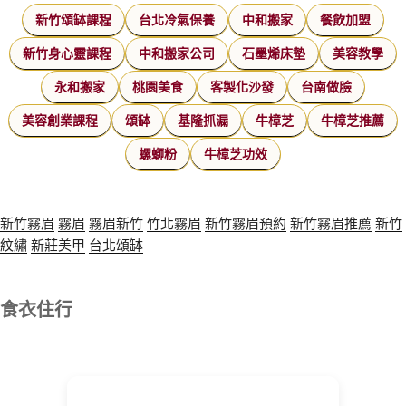
新竹頌缽課程
台北冷氣保養
中和搬家
餐飲加盟
新竹身心靈課程
中和搬家公司
石墨烯床墊
美容教學
永和搬家
桃園美食
客製化沙發
台南做臉
美容創業課程
頌缽
基隆抓漏
牛樟芝
牛樟芝推薦
螺螄粉
牛樟芝功效
新竹霧眉
霧眉
霧眉新竹
竹北霧眉
新竹霧眉預約
新竹霧眉推薦
新竹
紋繡
新莊美甲
台北頌缽
食衣住行