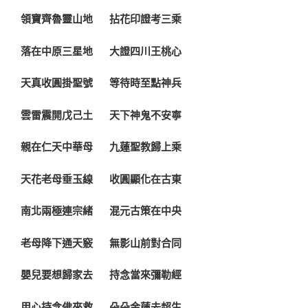
領寶齊魯靈山地 拈花印證考三乘
落在中原三星地 大證四川王桃心
天真收圓掛聖號 等待時至點神兵
雲雷震開戊己土 天下神鬼不安寧
親在仁天中華母 九蓮聖教歸上乘
天花老母垂玉線 收圓顯化在古東
南北兩極連宗緒 混元古策在中央
老母降下通天竅 無影山前對合同
嬰兒要想歸家去 持念當來彌勒經
用心持念佛來救 朵朵金蓮去超生