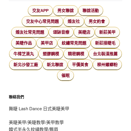
交友APP
男女聯誼
聯誼活動
交友中心常見問題
婚友社
男女約會
婚友社常見問題
頌缽音療
美睫店
新莊美甲
美睫作品
美甲店
紋繡常見問題
新莊接睫毛
牛樟芝滴丸
塑膠鋼模
精密鋼模
台北裝潢推薦
新北沙發工廠
新北聯誼
平價美食
柳州螺螄粉
催眠
聯絡我們
舞睫 Lash Dance 日式美睫美甲
美睫美甲/美睫教學/美甲教學
韓式半永久紋繡教學/飄眉