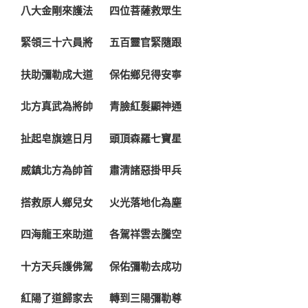
八大金剛來護法 四位菩薩救眾生
緊領三十六員將 五百靈官緊隨跟
扶助彌勒成大道 保佑鄉兒得安寧
北方真武為將帥 青臉紅髮顯神通
扯起皂旗遮日月 頭頂森羅七寶星
威鎮北方為帥首 肅清諸惡掛甲兵
搭救原人鄉兒女 火光落地化為塵
四海龍王來助道 各駕祥雲去騰空
十方天兵護佛駕 保佑彌勒去成功
紅陽了道歸家去 轉到三陽彌勒尊