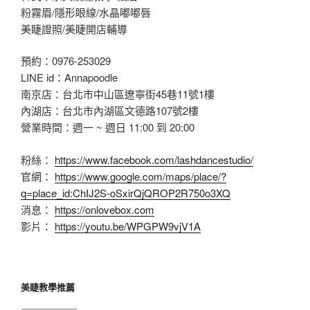
粉霧眉/隱形眼線/水晶嘟嘟唇
美睫證照/美睫開店輔導
預約：0976-253029
LINE id：Annapoodle
南京店：台北市中山區遼寧街45巷11號1樓
內湖店：台北市內湖區文德路107號2樓
營業時間：週一 ~ 週日 11:00 到 20:00
粉絲：
https://www.facebook.com/lashdancestudio/
官網：
https://www.google.com/maps/place/?
q=place_id:ChIJ2S-oSxirQjQROP2R750o3XQ
消息：
https://onlovebox.com
影片：
https://youtu.be/WPGPW9vjV1A
美睫教學推薦