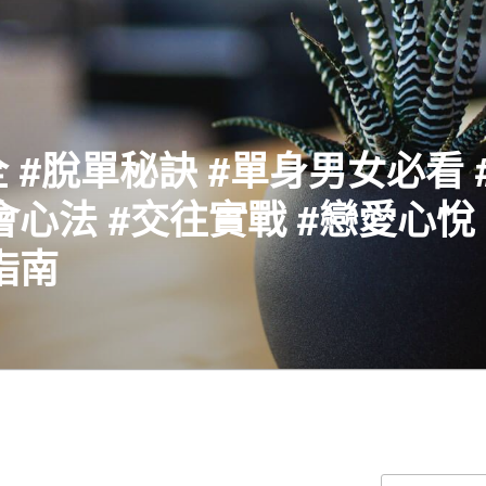
 #脫單秘訣 #單身男女必看 
會心法 #交往實戰 #戀愛心悅 
指南
搜