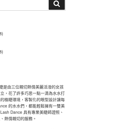
搜
尋
8)
8)
ce 舞睫是由三位親切熱情美麗活潑的女孩
創立，花了許多巧思一點一滴為水水打
馨的植睫環境，客製化的眼型設計讓每
 Dance 的水水們，都能輕鬆擁有一雙美
ash Dance 具有專業美睫師證照、
境、熱情親切的服務。