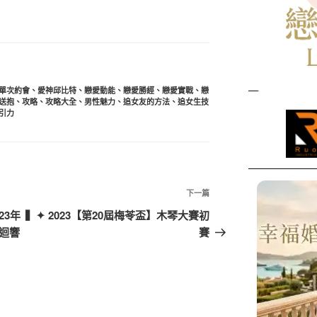
單次約會
、
愛神邱比特
、
戀愛動能
、
戀愛勝經
、
戀愛實戰
、
戀
送抱
、
攻略
、
攻略大全
、
男性魅力
、
追女友的方法
、
追女生技
引力
下
下一篇
一
23年
▍✦ 2023【第20屆梅苓盃】木琴大賽初
篇
缽迴響
賽
文
章