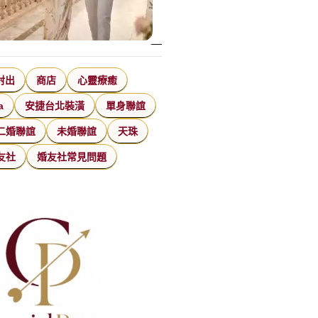
射出
商店
心靈療癒
a
安捷台北裝潢
單身聯誼
二婚聯誼
未婚聯誼
天珠
友社
婚友社常見問題