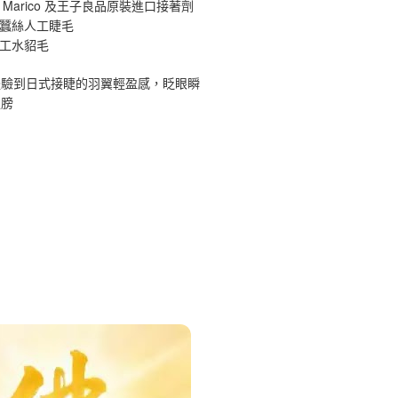
 Marico 及王子良品原裝進口接著劑
原蠶絲人工睫毛
手工水貂毛
體驗到日式接睫的羽翼輕盈感，眨眼瞬
翅膀