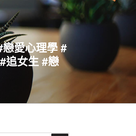
#戀愛心理學 #
#追女生 #戀