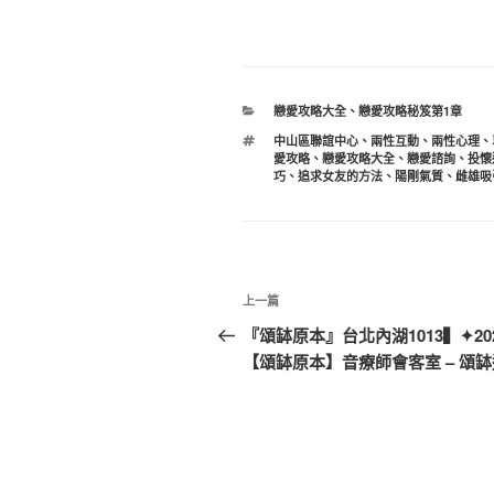
分
戀愛攻略大全
、
戀愛攻略秘笈第1章
類
標
中山區聯誼中心
、
兩性互動
、
兩性心理
、
籤
愛攻略
、
戀愛攻略大全
、
戀愛諮詢
、
投懷
巧
、
追求女友的方法
、
陽剛氣質
、
雌雄吸
文
上
上一篇
章
一
『頌缽原本』台北內湖1013▍✦20
篇
【頌缽原本】音療師會客室 – 頌
導
文
覽
章