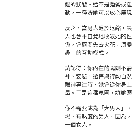
醒的狀態。這不是強勢或粗
動，一種讓她可以放心展現
反之，當男人過於退縮，失
人也會不自覺地收斂她的性
係，會逐漸失去火花，演變
趣」的互動模式。
請記得：你內在的陽剛不需
神、姿態、選擇與行動自然
眼神專注時，她會從你身上
量。正是這種氛圍，讓她願
你不需要成為「大男人」，
場、有熱度的男人。因為，
一個女人。