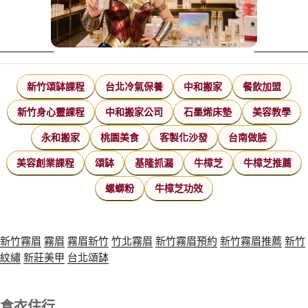
新竹頌缽課程
台北冷氣保養
中和搬家
餐飲加盟
新竹身心靈課程
中和搬家公司
石墨烯床墊
美容教學
永和搬家
桃園美食
客製化沙發
台南做臉
美容創業課程
頌缽
基隆抓漏
牛樟芝
牛樟芝推薦
螺螄粉
牛樟芝功效
新竹霧眉
霧眉
霧眉新竹
竹北霧眉
新竹霧眉預約
新竹霧眉推薦
新竹
紋繡
新莊美甲
台北頌缽
食衣住行