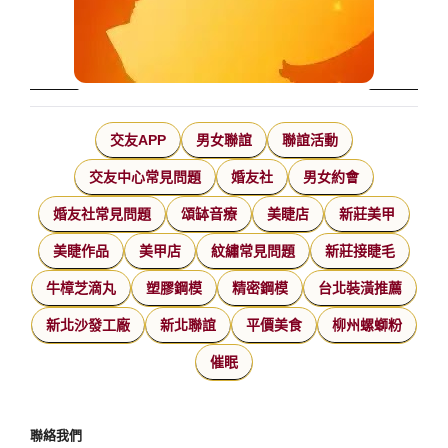
交友APP
男女聯誼
聯誼活動
交友中心常見問題
婚友社
男女約會
婚友社常見問題
頌缽音療
美睫店
新莊美甲
美睫作品
美甲店
紋繡常見問題
新莊接睫毛
牛樟芝滴丸
塑膠鋼模
精密鋼模
台北裝潢推薦
新北沙發工廠
新北聯誼
平價美食
柳州螺螄粉
催眠
聯絡我們