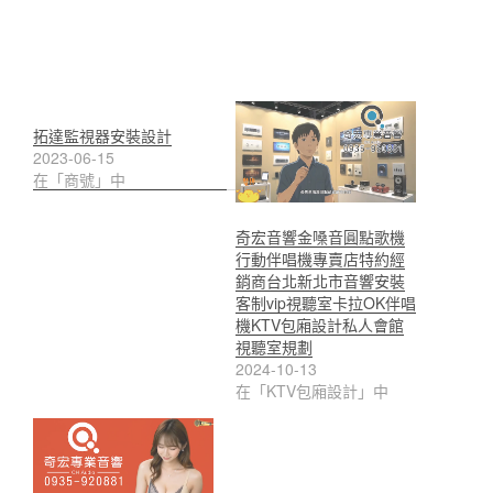
拓達監視器安裝設計
2023-06-15
在「商號」中
奇宏音響金嗓音圓點歌機
行動伴唱機專賣店特約經
銷商台北新北市音響安裝
客制vip視聽室卡拉OK伴唱
機KTV包廂設計私人會館
視聽室規劃
2024-10-13
在「KTV包廂設計」中