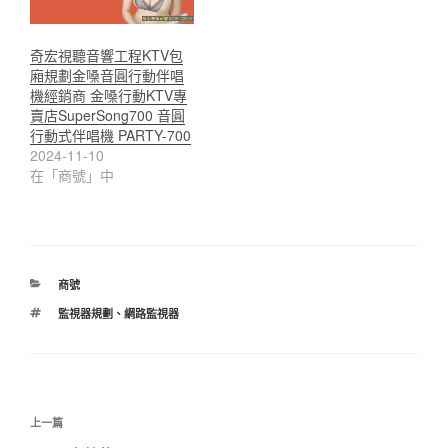
奇宏視聽音響工程KTV包
廂規劃金嗓音圓行動伴唱
機經銷商 金嗓行動KTV專
賣店SuperSong700 音圓
行動式伴唱機 PARTY-700
2024-11-10
在「商號」中
分
商號
類
標
監視器規劃
、
網路監視器
籤
文
上
上一篇
章