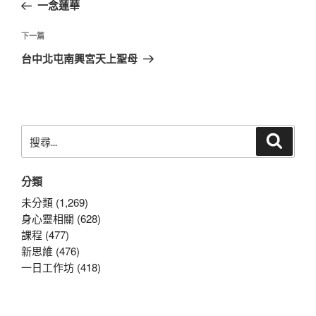
一
一念蓮華
導
篇
覽
文
下
下一篇
章
一
台中北屯南興宮天上聖母
篇
文
章
搜
搜
尋
尋
關
分類
鍵
字:
未分類 (1,269)
身心靈相關 (628)
課程 (477)
新思維 (476)
一日工作坊 (418)