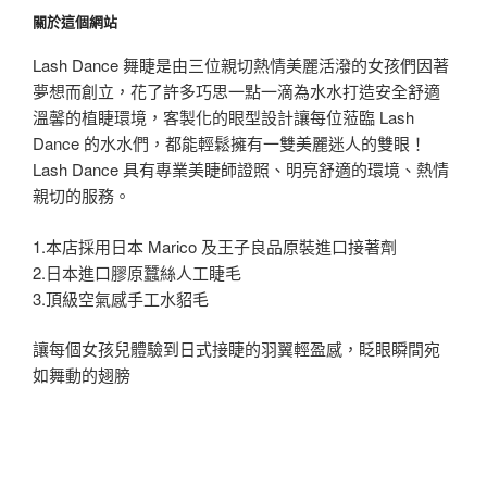
關於這個網站
Lash Dance 舞睫是由三位親切熱情美麗活潑的女孩們因著
夢想而創立，花了許多巧思一點一滴為水水打造安全舒適
溫馨的植睫環境，客製化的眼型設計讓每位蒞臨 Lash
Dance 的水水們，都能輕鬆擁有一雙美麗迷人的雙眼！
Lash Dance 具有專業美睫師證照、明亮舒適的環境、熱情
親切的服務。
1.本店採用日本 Marico 及王子良品原裝進口接著劑
2.日本進口膠原蠶絲人工睫毛
3.頂級空氣感手工水貂毛
讓每個女孩兒體驗到日式接睫的羽翼輕盈感，眨眼瞬間宛
如舞動的翅膀