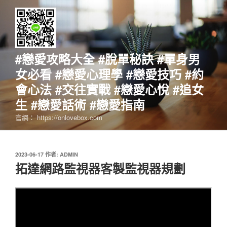
跳
至
主
要
內
#戀愛攻略大全 #脫單秘訣 #單身男
容
女必看 #戀愛心理學 #戀愛技巧 #約
會心法 #交往實戰 #戀愛心悅 #追女
生 #戀愛話術 #戀愛指南
官網： https://onlovebox.com
發
2023-06-17
作者:
ADMIN
佈
拓達網路監視器客製監視器規劃
於