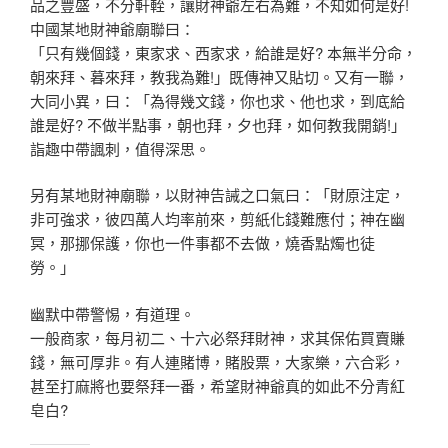
品之豐盛，不分軒輊，讓財神爺左右為難，不知如何是好!
中國某地財神爺廟聯曰：
「只有幾個錢，東家求、西家求，給誰是好? 本無半分命，
朝來拜、暮來拜，教我為難!」既傳神又貼切。又有一聯，
大同小異，曰：「為得幾文錢，你也求、他也求，到底給
誰是好? 不做半點事，朝也拜，夕也拜，如何教我開銷!」
詣趣中帶諷刺，值得深思。
另有某地財神廟聯，以財神告誡之口氣曰：「財原注定，
非可強求，彼四萬人均率前來，剪紙化錢難應付；神在幽
冥，那挪保護，你也一件事都不去做，燒香點燭也徒
勞。」
幽默中帶警惕，有道理。
一般商家，每月初二、十六必祭拜財神，求其保佑買賣賺
錢，無可厚非。有人連賭博，賭股票，大家樂，六合彩，
甚至打麻將也要祭拜一番，希望財神爺真的如此不分青紅
皂白?