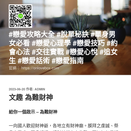
跳
至
主
要
內
#戀愛攻略大全 #脫單秘訣 #單身男
容
女必看 #戀愛心理學 #戀愛技巧 #約
會心法 #交往實戰 #戀愛心悅 #追女
生 #戀愛話術 #戀愛指南
官網： https://onlovebox.com
發
2023-06-20
作者:
ADMIN
佈
文趣 為難財神
於
給你一個啟示 – 為難財神
一向國人歡迎財神爺，各地立有財神廟。膜拜之虔誠、祭