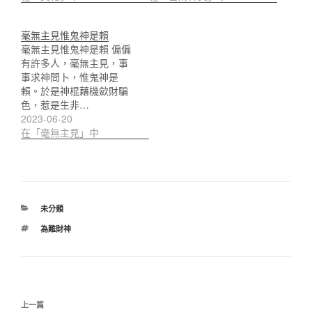
毫無主見惟鬼神是賴
毫無主見惟鬼神是賴 偏偏
有許多人，毫無主見，事
事求神問卜，惟鬼神是
賴。於是神棍藉機歛財騙
色，惹是生非…
2023-06-20
在「毫無主見」中
分
未分類
類
標
為難財神
籤
文
上
上一篇