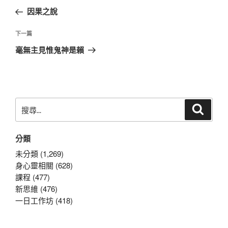
章
一
因果之說
導
篇
覽
文
下
下一篇
章
一
毫無主見惟鬼神是賴
篇
文
章
搜
搜
尋
尋
關
分類
鍵
字:
未分類 (1,269)
身心靈相關 (628)
課程 (477)
新思維 (476)
一日工作坊 (418)