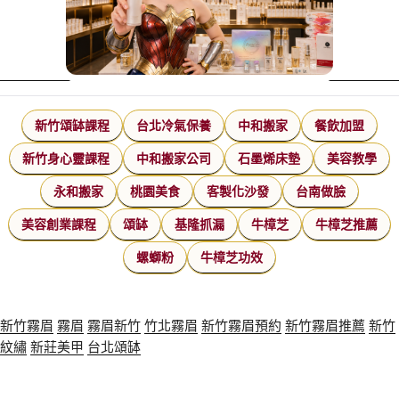
新竹頌缽課程
台北冷氣保養
中和搬家
餐飲加盟
新竹身心靈課程
中和搬家公司
石墨烯床墊
美容教學
永和搬家
桃園美食
客製化沙發
台南做臉
美容創業課程
頌缽
基隆抓漏
牛樟芝
牛樟芝推薦
螺螄粉
牛樟芝功效
新竹霧眉
霧眉
霧眉新竹
竹北霧眉
新竹霧眉預約
新竹霧眉推薦
新竹
紋繡
新莊美甲
台北頌缽