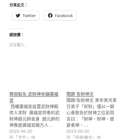
分享此文：
Twitter
Facebook
請按讚：
正在載入...
媽祖點名 武財神坐鎮廣福
聞趣 告財神文
宮
聞趣/告財神文 某年某月某
​ 西螺廣福宮設置武財神殿
日弟子「祈財」僅以一瓣
供人求財 ​ 廣福宮供奉的武
心香致告於財神之位前而
財神趙元帥金身 ​ 趙元帥的
言曰：「財神，財神，彼
神像是廣福宮廟方人…
蒼者神，…
2023-06-20
2023-06-20
在「文化」中
在「告財神文」中