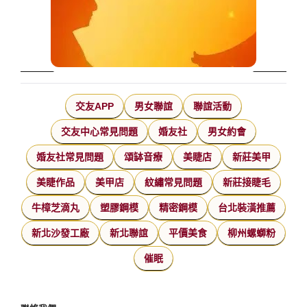
交友APP
男女聯誼
聯誼活動
交友中心常見問題
婚友社
男女約會
婚友社常見問題
頌缽音療
美睫店
新莊美甲
美睫作品
美甲店
紋繡常見問題
新莊接睫毛
牛樟芝滴丸
塑膠鋼模
精密鋼模
台北裝潢推薦
新北沙發工廠
新北聯誼
平價美食
柳州螺螄粉
催眠