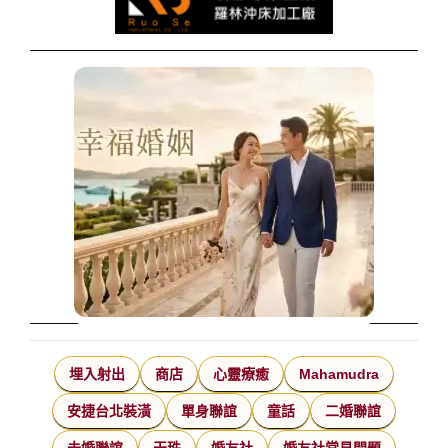
埋入射出
商店
心靈療癒
Mahamudra
安捷台北裝潢
單身聯誼
童話
二婚聯誼
未婚聯誼
天珠
婚友社
婚友社常見問題