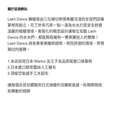
關於這個網站
Lash Dance 舞睫是由三位親切熱情美麗活潑的女孩們因著
夢想而創立，花了許多巧思一點一滴為水水打造安全舒適
溫馨的植睫環境，客製化的眼型設計讓每位蒞臨 Lash
Dance 的水水們，都能輕鬆擁有一雙美麗迷人的雙眼！
Lash Dance 具有專業美睫師證照、明亮舒適的環境、熱情
親切的服務。
1.本店採用日本 Marico 及王子良品原裝進口接著劑
2.日本進口膠原蠶絲人工睫毛
3.頂級空氣感手工水貂毛
讓每個女孩兒體驗到日式接睫的羽翼輕盈感，眨眼瞬間宛
如舞動的翅膀