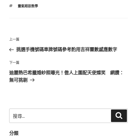
類
標
靈氣眼妝教學
籤
文
上
上一篇
章
一
挑選手機號碼車牌號碼參考酌用吉祥靈數感應數字
導
篇
覽
文
下
下一篇
章
一
迪麗熱巴希臘婚紗照曝光！傲人上圍配天使燦笑 網讚：
篇
無可挑剔
文
章
搜
搜
尋
尋
關
分類
鍵