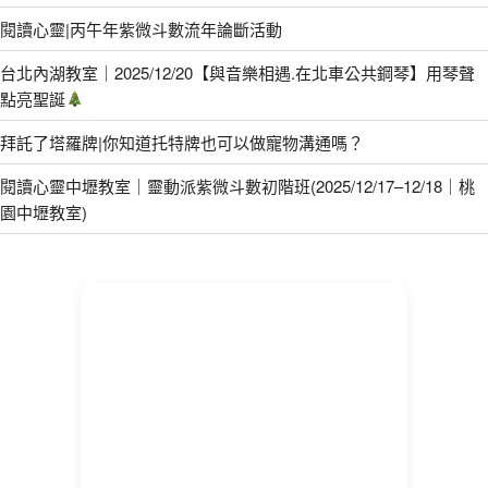
閱讀心靈|丙午年紫微斗數流年論斷活動
台北內湖教室｜2025/12/20【與音樂相遇.在北車公共鋼琴】用琴聲
點亮聖誕
拜託了塔羅牌|你知道托特牌也可以做寵物溝通嗎？
閱讀心靈中壢教室｜靈動派紫微斗數初階班(2025/12/17–12/18｜桃
園中壢教室)