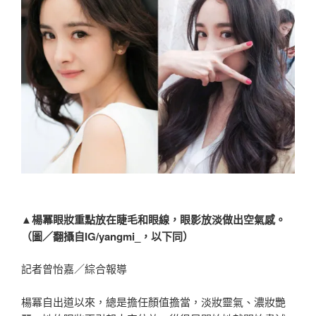
▲楊冪眼妝重點放在睫毛和眼線，眼影放淡做出空氣感。
（圖／翻攝自IG/yangmi_，以下同）
記者曾怡嘉／綜合報導
楊冪自出道以來，總是擔任顏值擔當，淡妝靈氣、濃妝艷