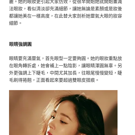
麗。她的眼妝更引起大家仿效，從很早開始她就開始畫減
法眼妝，看似清淡卻充滿細節，讓她無論是素顏或是妝後
都讓她美在一樣高度，在此替大家剖析她靈氣大眼的妝容
細節。
眼睛強調圓
眼睛要充滿靈氣，首先眼型一定要夠圓。她的眼妝重點放
在眼角轉折處，她會補上一點陰影，讓眼睛渾圓無辜。另
外更強調上下睫毛，中間尤其加長，往眼尾慢慢變短，睫
毛刷得捲翹，正面看起來要超過雙眼皮摺痕。