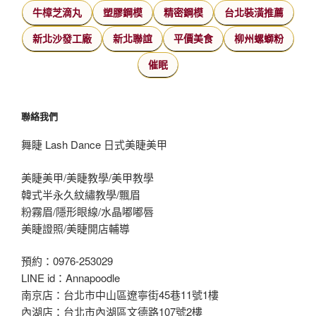
牛樟芝滴丸
塑膠鋼模
精密鋼模
台北裝潢推薦
新北沙發工廠
新北聯誼
平價美食
柳州螺螄粉
催眠
聯絡我們
舞睫 Lash Dance 日式美睫美甲
美睫美甲/美睫教學/美甲教學
韓式半永久紋繡教學/飄眉
粉霧眉/隱形眼線/水晶嘟嘟唇
美睫證照/美睫開店輔導
預約：0976-253029
LINE id：Annapoodle
南京店：台北市中山區遼寧街45巷11號1樓
內湖店：台北市內湖區文德路107號2樓