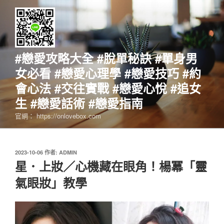
跳
至
主
要
內
#戀愛攻略大全 #脫單秘訣 #單身男
容
女必看 #戀愛心理學 #戀愛技巧 #約
會心法 #交往實戰 #戀愛心悅 #追女
生 #戀愛話術 #戀愛指南
官網： https://onlovebox.com
發
2023-10-06
作者:
ADMIN
佈
星．上妝／心機藏在眼角！楊冪「靈
於
氣眼妝」教學