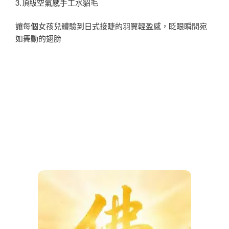
3.頂級空氣感手工水貂毛
讓每個女孩兒體驗到日式接睫的羽翼輕盈感，眨眼瞬間宛
如舞動的翅膀