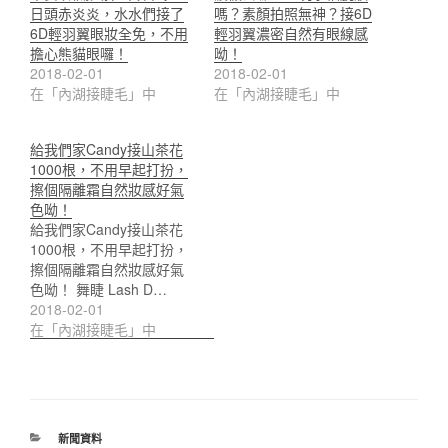
日頭赤炎炎，水水們接了
嗎？素顏拍照無神？接6D
6D輕羽翼眼妝全免，不用
輕羽翼濃密自然有眼線感
擔心熊貓眼囉！
呦！
2018-02-01
2018-02-01
在「內湖接睫毛」中
在「內湖接睫毛」中
給我們家Candy接山茶花
1000根，不用早起打扮，
擦個隔離霜自然妝感好氣
色呦！
給我們家Candy接山茶花
1000根，不用早起打扮，
擦個隔離霜自然妝感好氣
色呦！ 舞睫 Lash D…
2018-02-01
在「內湖接睫毛」中
分
新聞資料