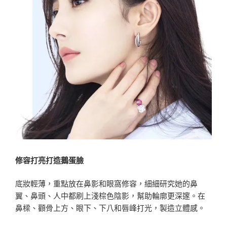
修容打亮打造鵝蛋臉
底妝輕薄，重點放在鼻影和眼窩修容，細細研究她的鼻
翼、鼻頭、人中都刷上淺棕色陰影，幫助輪廓更深邃。在
鼻樑、顴骨上方、眼下、下八和唇峰打光，製造立體感。