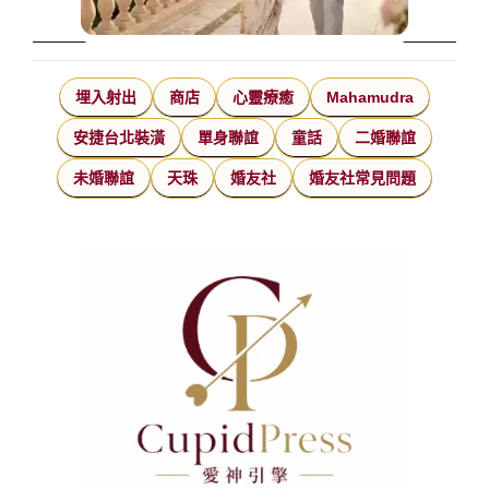
埋入射出
商店
心靈療癒
Mahamudra
安捷台北裝潢
單身聯誼
童話
二婚聯誼
未婚聯誼
天珠
婚友社
婚友社常見問題