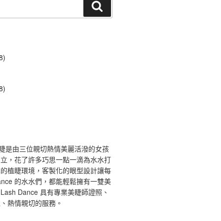
搜
尋
8)
8)
ce 舞睫是由三位親切熱情美麗活潑的女孩
創立，花了許多巧思一點一滴為水水打
馨的植睫環境，客製化的眼型設計讓每
 Dance 的水水們，都能輕鬆擁有一雙美
ash Dance 具有專業美睫師證照、
境、熱情親切的服務。