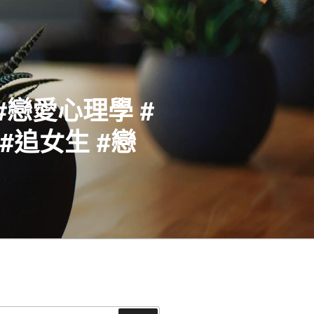
#戀愛心理學 #
#追女生 #戀