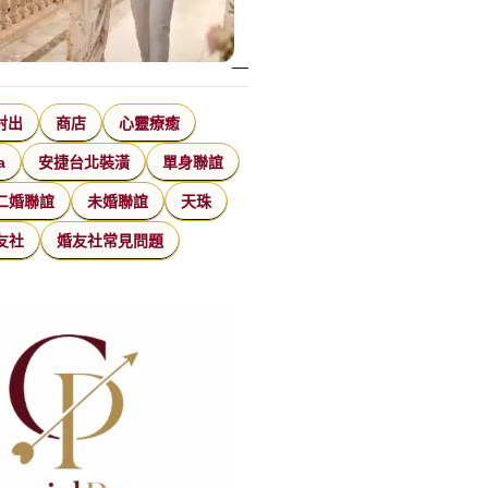
射出
商店
心靈療癒
a
安捷台北裝潢
單身聯誼
二婚聯誼
未婚聯誼
天珠
友社
婚友社常見問題