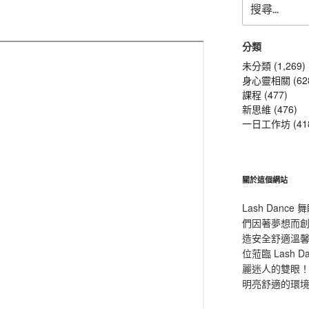
尋
關
鍵
分類
字:
未分類 (1,269)
身心靈相關 (62
課程 (477)
新思維 (476)
一日工作坊 (41
關於這個網站
Lash Dan
們因著夢想而
造安全舒適溫
位蒞臨 Lash
麗迷人的雙眼！L
明亮舒適的環