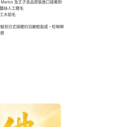
 Marico 及王子良品原裝進口接著劑
原蠶絲人工睫毛
手工水貂毛
體驗到日式接睫的羽翼輕盈感，眨眼瞬
翅膀