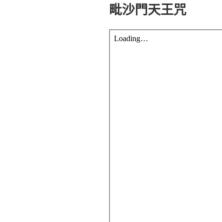
佈
毗沙門天王咒
於