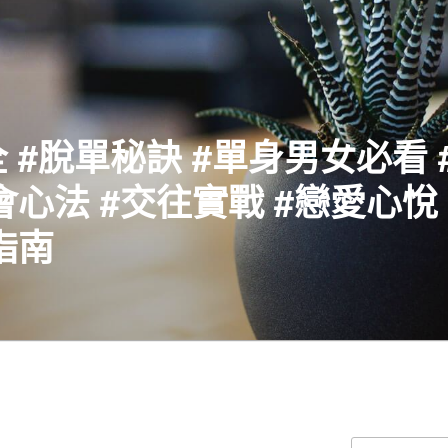
 #脫單秘訣 #單身男女必看 
會心法 #交往實戰 #戀愛心悅 
指南
搜