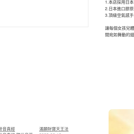
1.本店採用日本
2.日本進口膠
3.頂級空氣感
讓每個女孩兒
間宛如舞動的
世音真經
滿願財寶天王法