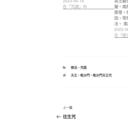
2023-06-14
高王觀
在「咒語」中
薩。南
摩僧。
因。常
法。 
2023-0
在「經
分
修法
、
咒語
類
標
天王
、
毗沙門
、
毗沙門天王咒
籤
文
上
上一篇
章
一
往生咒
篇
導