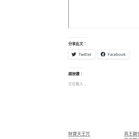
分享此文：
Twitter
Facebook
請按讚：
正在載入...
財寶天王咒
高王觀