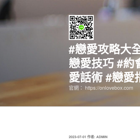
跳
至
主
要
內
容
#戀愛攻略大全
戀愛技巧 #約
愛話術 #戀愛
官網： https://onlovebox.com
發
2023-07-01
作者:
ADMIN