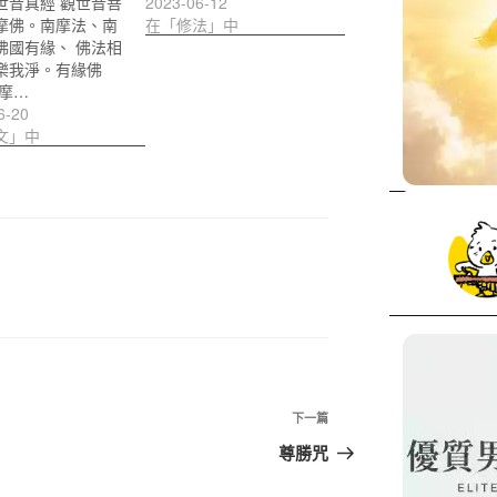
世音真經 觀世音菩
2023-06-12
摩佛。南摩法、南
在「修法」中
佛國有緣、 佛法相
樂我淨。有緣佛
南摩…
6-20
文」中
下
下一篇
一
尊勝咒
篇