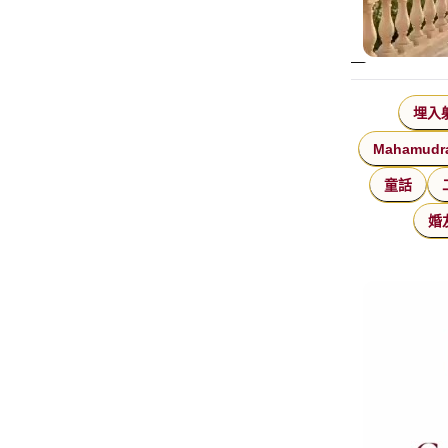
埋入
Mahamudr
童話
婚