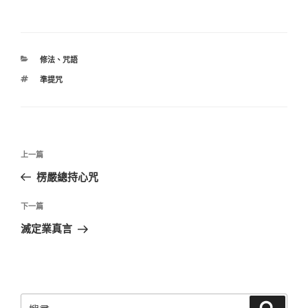
分
修法
、
咒語
類
標
準提咒
籤
文
上
上一篇
章
一
楞嚴總持心咒
導
篇
覽
文
下
下一篇
章
一
滅定業真言
篇
文
章
搜
搜