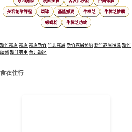
永和搬家
桃園美食
客製化沙發
台南做臉
美容創業課程
頌缽
基隆抓漏
牛樟芝
牛樟芝推薦
螺螄粉
牛樟芝功效
新竹霧眉
霧眉
霧眉新竹
竹北霧眉
新竹霧眉預約
新竹霧眉推薦
新竹
紋繡
新莊美甲
台北頌缽
食衣住行