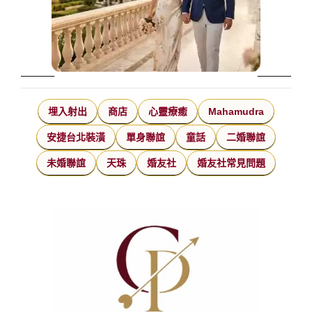
埋入射出
商店
心靈療癒
Mahamudra
安捷台北裝潢
單身聯誼
童話
二婚聯誼
未婚聯誼
天珠
婚友社
婚友社常見問題