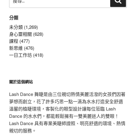
尋
尋
關
分類
鍵
字:
未分類 (1,269)
身心靈相關 (628)
課程 (477)
新思維 (476)
一日工作坊 (418)
關於這個網站
Lash Dance 舞睫是由三位親切熱情美麗活潑的女孩們因著
夢想而創立，花了許多巧思一點一滴為水水打造安全舒適
溫馨的植睫環境，客製化的眼型設計讓每位蒞臨 Lash
Dance 的水水們，都能輕鬆擁有一雙美麗迷人的雙眼！
Lash Dance 具有專業美睫師證照、明亮舒適的環境、熱情
親切的服務。