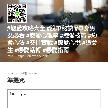
跳
至
主
要
內
#戀愛攻略大全 #脫單秘訣 #單身男
容
女必看 #戀愛心理學 #戀愛技巧 #約
會心法 #交往實戰 #戀愛心悅 #追女
生 #戀愛話術 #戀愛指南
官網： https://onlovebox.com
發
2023-07-01
作者:
ADMIN
佈
準提咒
於