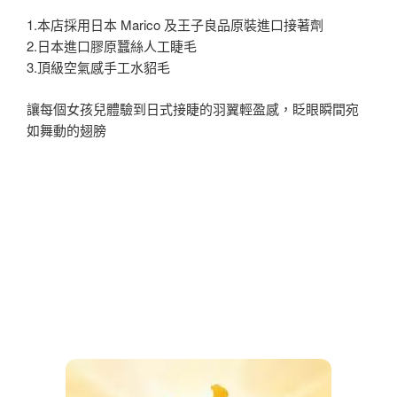
1.本店採用日本 Marico 及王子良品原裝進口接著劑
2.日本進口膠原蠶絲人工睫毛
3.頂級空氣感手工水貂毛
讓每個女孩兒體驗到日式接睫的羽翼輕盈感，眨眼瞬間宛
如舞動的翅膀