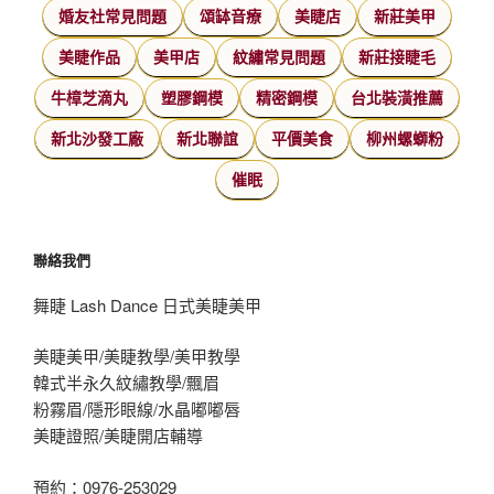
婚友社常見問題
頌缽音療
美睫店
新莊美甲
美睫作品
美甲店
紋繡常見問題
新莊接睫毛
牛樟芝滴丸
塑膠鋼模
精密鋼模
台北裝潢推薦
新北沙發工廠
新北聯誼
平價美食
柳州螺螄粉
催眠
聯絡我們
舞睫 Lash Dance 日式美睫美甲
美睫美甲/美睫教學/美甲教學
韓式半永久紋繡教學/飄眉
粉霧眉/隱形眼線/水晶嘟嘟唇
美睫證照/美睫開店輔導
預約：0976-253029