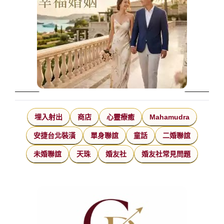
埋入射出
商店
心靈療癒
Mahamudra
安捷台北裝潢
單身聯誼
童話
二婚聯誼
未婚聯誼
天珠
婚友社
婚友社常見問題