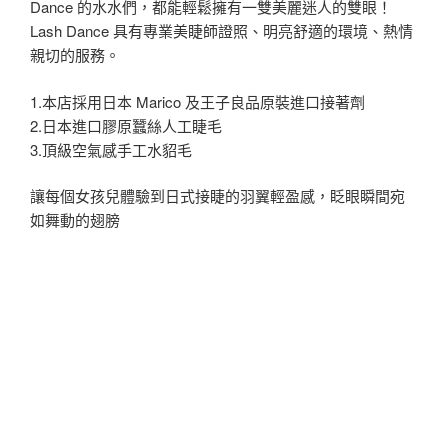
Dance 的水水們，都能輕鬆擁有一雙美麗迷人的雙眼！
Lash Dance 具有專業美睫師證照、明亮舒適的環境、熱情
親切的服務。
1.本店採用日本 Marico 及王子良品原裝進口接著劑
2.日本進口膠原蠶絲人工睫毛
3.頂級空氣感手工水貂毛
讓每個女孩兒體驗到日式接睫的羽翼輕盈感，眨眼瞬間宛
如舞動的翅膀