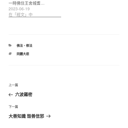
一時佛住王舍城耆…
2023-06-19
在「經文」中
分
佛法
、
修法
類
標
同體大悲
籤
文
上
上一篇
章
一
六波羅密
導
篇
覽
文
下
下一篇
章
一
大善知識 毁善信邪
篇
文