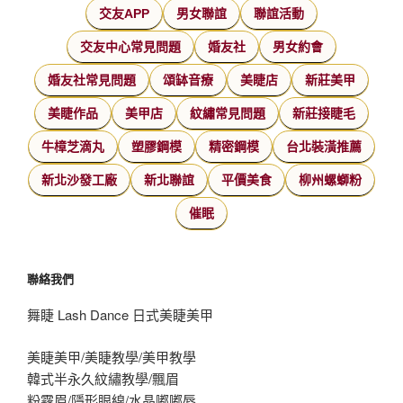
交友APP
男女聯誼
聯誼活動
交友中心常見問題
婚友社
男女約會
婚友社常見問題
頌缽音療
美睫店
新莊美甲
美睫作品
美甲店
紋繡常見問題
新莊接睫毛
牛樟芝滴丸
塑膠鋼模
精密鋼模
台北裝潢推薦
新北沙發工廠
新北聯誼
平價美食
柳州螺螄粉
催眠
聯絡我們
舞睫 Lash Dance 日式美睫美甲
美睫美甲/美睫教學/美甲教學
韓式半永久紋繡教學/飄眉
粉霧眉/隱形眼線/水晶嘟嘟唇