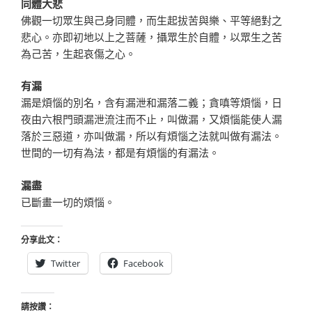
同體大悲
佛觀一切眾生與己身同體，而生起拔苦與樂、平等絕對之
悲心。亦即初地以上之菩薩，攝眾生於自體，以眾生之苦
為己苦，生起哀傷之心。
有漏
漏是煩惱的別名，含有漏泄和漏落二義；貪嗔等煩惱，日
夜由六根門頭漏泄流注而不止，叫做漏，又煩惱能使人漏
落於三惡道，亦叫做漏，所以有煩惱之法就叫做有漏法。
世間的一切有為法，都是有煩惱的有漏法。
漏盡
已斷畫一切的煩惱。
分享此文：
Twitter
Facebook
請按讚：