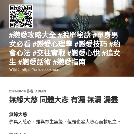
跳
至
主
要
內
#戀愛攻略大全 #脫單秘訣 #單身男
容
女必看 #戀愛心理學 #戀愛技巧 #約
會心法 #交往實戰 #戀愛心悅 #追女
生 #戀愛話術 #戀愛指南
官網： https://onlovebox.com
發
2023-06-19
作者:
ADMIN
佈
無緣大慈 同體大悲 有漏 無漏 漏盡
於
無緣大慈
佛具大慈心，雖與眾生無緣，但是也發大慈心而救度之。