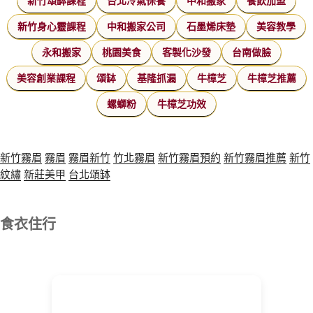
新竹頌缽課程
台北冷氣保養
中和搬家
餐飲加盟
新竹身心靈課程
中和搬家公司
石墨烯床墊
美容教學
永和搬家
桃園美食
客製化沙發
台南做臉
美容創業課程
頌缽
基隆抓漏
牛樟芝
牛樟芝推薦
螺螄粉
牛樟芝功效
新竹霧眉
霧眉
霧眉新竹
竹北霧眉
新竹霧眉預約
新竹霧眉推薦
新竹
紋繡
新莊美甲
台北頌缽
食衣住行