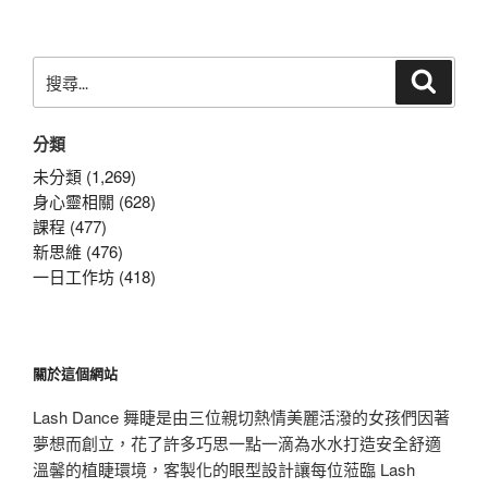
章
搜
搜
尋
尋
關
分類
鍵
字:
未分類 (1,269)
身心靈相關 (628)
課程 (477)
新思維 (476)
一日工作坊 (418)
關於這個網站
Lash Dance 舞睫是由三位親切熱情美麗活潑的女孩們因著
夢想而創立，花了許多巧思一點一滴為水水打造安全舒適
溫馨的植睫環境，客製化的眼型設計讓每位蒞臨 Lash