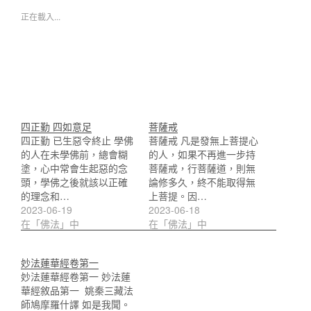
正在載入...
四正勤 四如意足
菩薩戒
四正勤 已生惡令終止 學佛
菩薩戒 凡是發無上菩提心
的人在未學佛前，總會糊
的人，如果不再進一步持
塗，心中常會生起惡的念
菩薩戒，行菩薩道，則無
頭，學佛之後就該以正確
論修多久，終不能取得無
的理念和…
上菩提。因…
2023-06-19
2023-06-18
在「佛法」中
在「佛法」中
妙法蓮華經卷第一
妙法蓮華經卷第一 妙法蓮
華經敘品第一 姚秦三藏法
師鳩摩羅什譯 如是我聞。