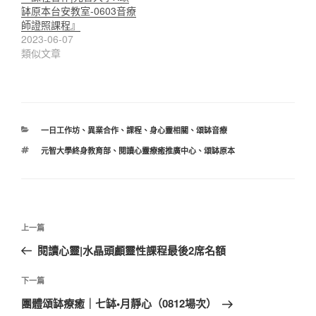
缽原本台安教室-0603音療
師證照課程』
2023-06-07
類似文章
分
一日工作坊
、
異業合作
、
課程
、
身心靈相關
、
頌缽音療
類
標
元智大學終身教育部
、
閱讀心靈療癒推廣中心
、
頌缽原本
籤
文
上
上一篇
章
一
閱讀心靈|水晶頭顱靈性課程最後2席名額
導
篇
覽
文
下
下一篇
章
一
團體頌缽療癒｜七缽•月靜心（0812場次）