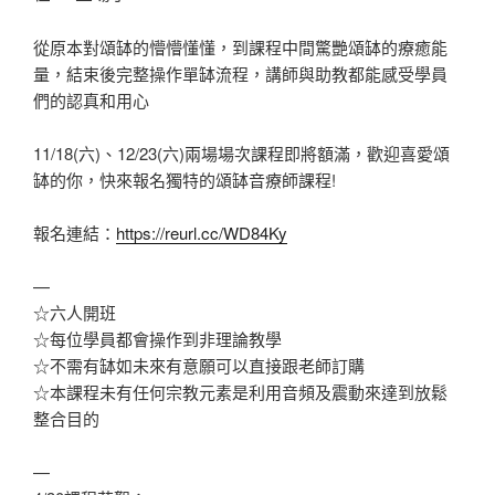
從原本對頌缽的懵懵懂懂，到課程中間驚艷頌缽的療癒能
量，結束後完整操作單缽流程，講師與助教都能感受學員
們的認真和用心
11/18(六)、12/23(六)兩場場次課程即將額滿，歡迎喜愛頌
缽的你，快來報名獨特的頌缽音療師課程!
報名連結：
https://reurl.cc/WD84Ky
—
☆六人開班
☆每位學員都會操作到非理論教學
☆不需有缽如未來有意願可以直接跟老師訂購
☆本課程未有任何宗教元素是利用音頻及震動來達到放鬆
整合目的
—