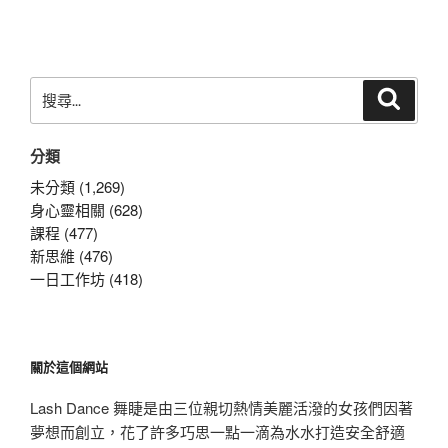
篇
文
章
搜
搜
尋
尋
關
分類
鍵
字:
未分類 (1,269)
身心靈相關 (628)
課程 (477)
新思維 (476)
一日工作坊 (418)
關於這個網站
Lash Dance 舞睫是由三位親切熱情美麗活潑的女孩們因著
夢想而創立，花了許多巧思一點一滴為水水打造安全舒適