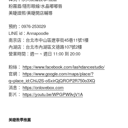
粉霧眉/隱形眼線/水晶嘟嘟唇
美睫證照/美睫開店輔導
預約：0976-253029
LINE id：Annapoodle
南京店：台北市中山區遼寧街45巷11號1樓
內湖店：台北市內湖區文德路107號2樓
營業時間：週一 ~ 週日 11:00 到 20:00
粉絲：
https://www.facebook.com/lashdancestudio/
官網：
https://www.google.com/maps/place/?
q=place_id:ChIJ2S-oSxirQjQROP2R750o3XQ
消息：
https://onlovebox.com
影片：
https://youtu.be/WPGPW9vjV1A
美睫教學推薦