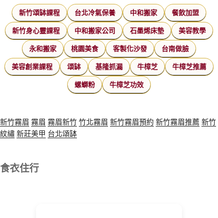
新竹頌缽課程
台北冷氣保養
中和搬家
餐飲加盟
新竹身心靈課程
中和搬家公司
石墨烯床墊
美容教學
永和搬家
桃園美食
客製化沙發
台南做臉
美容創業課程
頌缽
基隆抓漏
牛樟芝
牛樟芝推薦
螺螄粉
牛樟芝功效
新竹霧眉
霧眉
霧眉新竹
竹北霧眉
新竹霧眉預約
新竹霧眉推薦
新竹
紋繡
新莊美甲
台北頌缽
食衣住行