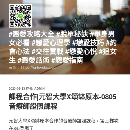
跳
至
主
要
內
#戀愛攻略大全 #脫單秘訣 #單身男
容
女必看 #戀愛心理學 #戀愛技巧 #約
會心法 #交往實戰 #戀愛心悅 #追女
生 #戀愛話術 #戀愛指南
官網： https://onlovebox.com
發
2023-08-13
作者:
ADMIN
佈
課程合作|元智大學X頌缽原本-0805
於
音療師證照課程
元智大學X頌缽原本合作的音療師證照課程，第三梯次
在8/5登場了