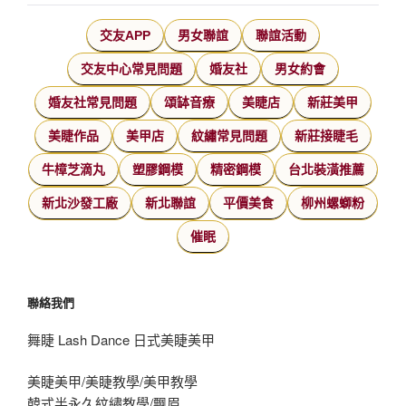
交友APP
男女聯誼
聯誼活動
交友中心常見問題
婚友社
男女約會
婚友社常見問題
頌缽音療
美睫店
新莊美甲
美睫作品
美甲店
紋繡常見問題
新莊接睫毛
牛樟芝滴丸
塑膠鋼模
精密鋼模
台北裝潢推薦
新北沙發工廠
新北聯誼
平價美食
柳州螺螄粉
催眠
聯絡我們
舞睫 Lash Dance 日式美睫美甲
美睫美甲/美睫教學/美甲教學
韓式半永久紋繡教學/飄眉