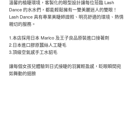
溫馨的植睫環境，客製化的眼型設計讓每位蒞臨 Lash
Dance 的水水們，都能輕鬆擁有一雙美麗迷人的雙眼！
Lash Dance 具有專業美睫師證照、明亮舒適的環境、熱情
親切的服務。
1.本店採用日本 Marico 及王子良品原裝進口接著劑
2.日本進口膠原蠶絲人工睫毛
3.頂級空氣感手工水貂毛
讓每個女孩兒體驗到日式接睫的羽翼輕盈感，眨眼瞬間宛
如舞動的翅膀