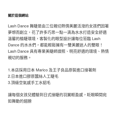
關於這個網站
Lash Dance 舞睫是由三位親切熱情美麗活潑的女孩們因著
夢想而創立，花了許多巧思一點一滴為水水打造安全舒適
溫馨的植睫環境，客製化的眼型設計讓每位蒞臨 Lash
Dance 的水水們，都能輕鬆擁有一雙美麗迷人的雙眼！
Lash Dance 具有專業美睫師證照、明亮舒適的環境、熱情
親切的服務。
1.本店採用日本 Marico 及王子良品原裝進口接著劑
2.日本進口膠原蠶絲人工睫毛
3.頂級空氣感手工水貂毛
讓每個女孩兒體驗到日式接睫的羽翼輕盈感，眨眼瞬間宛
如舞動的翅膀