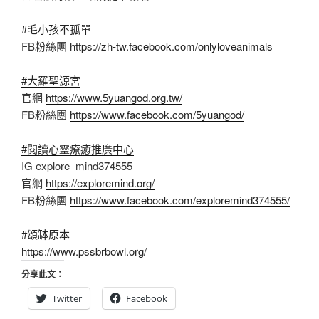
#毛小孩不孤單
FB粉絲團
https://zh-tw.facebook.com/onlyloveanimals
#大羅聖源宮
官網
https://www.5yuangod.org.tw/
FB粉絲團
https://www.facebook.com/5yuangod/
#閱讀心靈療癒推廣中心
IG explore_mind374555
官網
https://exploremind.org/
FB粉絲團
https://www.facebook.com/exploremind374555/
#頌缽原本
https://www.pssbrbowl.org/
分享此文：
Twitter
Facebook