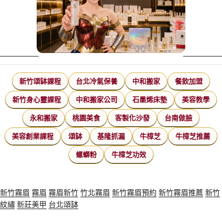
新竹頌缽課程
台北冷氣保養
中和搬家
餐飲加盟
新竹身心靈課程
中和搬家公司
石墨烯床墊
美容教學
永和搬家
桃園美食
客製化沙發
台南做臉
美容創業課程
頌缽
基隆抓漏
牛樟芝
牛樟芝推薦
螺螄粉
牛樟芝功效
新竹霧眉
霧眉
霧眉新竹
竹北霧眉
新竹霧眉預約
新竹霧眉推薦
新竹
紋繡
新莊美甲
台北頌缽