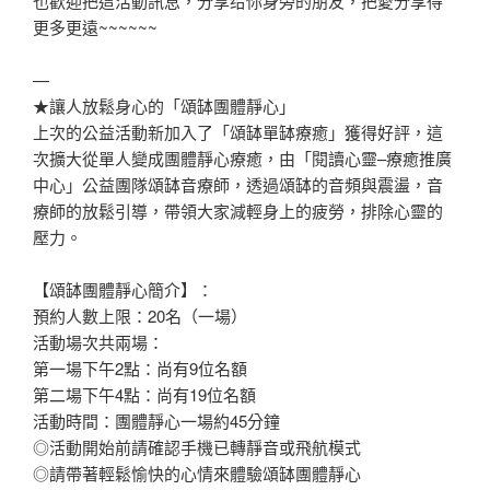
也歡迎把這活動訊息，分享给你身旁的朋友，把愛分享得
更多更遠~~~~~~
—
★讓人放鬆身心的「頌缽團體靜心」
上次的公益活動新加入了「頌缽單缽療癒」獲得好評，這
次擴大從單人變成團體靜心療癒，由「閱讀心靈–療癒推廣
中心」公益團隊頌缽音療師，透過頌缽的音頻與震盪，音
療師的放鬆引導，帶領大家減輕身上的疲勞，排除心靈的
壓力。
【頌缽團體靜心簡介】：
預約人數上限：20名（一場）
活動場次共兩場：
第一場下午2點：尚有9位名額
第二場下午4點：尚有19位名額
活動時間：團體靜心一場約45分鐘
◎活動開始前請確認手機已轉靜音或飛航模式
◎請帶著輕鬆愉快的心情來體驗頌缽團體靜心