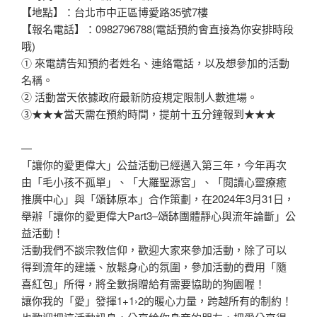
【地點】：台北市中正區博愛路35號7樓
【報名電話】：0982796788(電話預約會直接為你安排時段
哦)
① 來電請告知預約者姓名、連絡電話，以及想參加的活動
名稱。
② 活動當天依據政府最新防疫規定限制人數進場。
③★★★當天需在預約時間，提前十五分鐘報到★★★
—
「讓你的愛更偉大」公益活動已經邁入第三年，今年再次
由「毛小孩不孤單」、「大羅聖源宮」、「閱讀心靈療癒
推廣中心」與「頌缽原本」合作策劃，在2024年3月31日，
舉辦「讓你的愛更偉大Part3–頌缽團體靜心與流年論斷」公
益活動！
活動我們不談宗教信仰，歡迎大家來參加活動，除了可以
得到流年的建議、放鬆身心的氛圍，參加活動的費用「隨
喜紅包」所得，將全數捐贈給有需要協助的狗園喔！
讓你我的「愛」發揮1+1›2的暖心力量，跨越所有的制約！