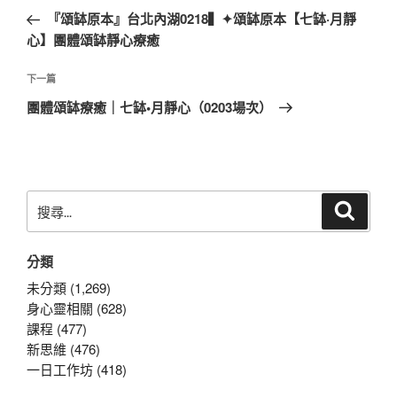
章
一
『頌缽原本』台北內湖0218▍✦頌缽原本【七缽·月靜
導
篇
心】團體頌缽靜心療癒
覽
文
章
下
下一篇
一
團體頌缽療癒｜七缽•月靜心（0203場次）
篇
文
章
搜
搜
尋
尋
關
分類
鍵
字:
未分類 (1,269)
身心靈相關 (628)
課程 (477)
新思維 (476)
一日工作坊 (418)