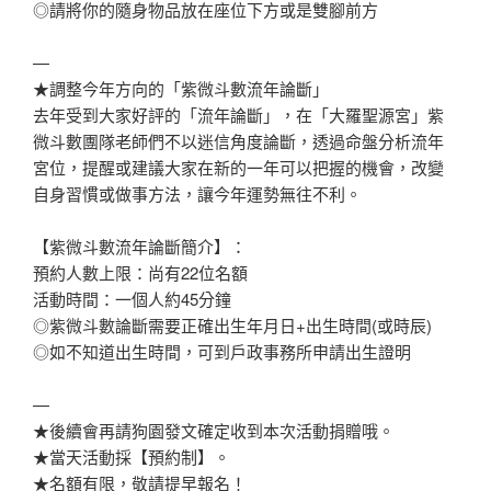
◎請將你的隨身物品放在座位下方或是雙腳前方
—
★調整今年方向的「紫微斗數流年論斷」
去年受到大家好評的「流年論斷」，在「大羅聖源宮」紫
微斗數團隊老師們不以迷信角度論斷，透過命盤分析流年
宮位，提醒或建議大家在新的一年可以把握的機會，改變
自身習慣或做事方法，讓今年運勢無往不利。
【紫微斗數流年論斷簡介】：
預約人數上限：尚有22位名額
活動時間：一個人約45分鐘
◎紫微斗數論斷需要正確出生年月日+出生時間(或時辰)
◎如不知道出生時間，可到戶政事務所申請出生證明
—
★後續會再請狗園發文確定收到本次活動捐贈哦。
★當天活動採【預約制】。
★名額有限，敬請提早報名！