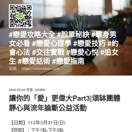
跳
至
主
要
內
#戀愛攻略大全 #脫單秘訣 #單身男
容
女必看 #戀愛心理學 #戀愛技巧 #約
會心法 #交往實戰 #戀愛心悅 #追女
生 #戀愛話術 #戀愛指南
官網： https://onlovebox.com
發
2024-02-04
作者:
ADMIN
佈
讓你的「愛」更偉大Part3|頌缽團體
於
靜心與流年論斷公益活動
【日期】113年3月31日(日)
【時間】：下午1點-下午5點