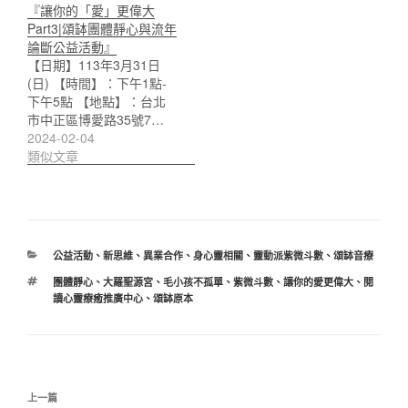
『讓你的「愛」更偉大
Part3|頌缽團體靜心與流年
論斷公益活動』
【日期】113年3月31日
(日) 【時間】：下午1點-
下午5點 【地點】：台北
市中正區博愛路35號7…
2024-02-04
類似文章
分
公益活動
、
新思維
、
異業合作
、
身心靈相關
、
靈動派紫微斗數
、
頌缽音療
類
標
團體靜心
、
大羅聖源宮
、
毛小孩不孤單
、
紫微斗數
、
讓你的愛更偉大
、
閱
籤
讀心靈療癒推廣中心
、
頌缽原本
文
上
上一篇