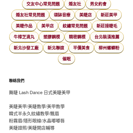
交友中心常見問題
婚友社
男女約會
婚友社常見問題
頌缽音療
美睫店
新莊美甲
美睫作品
美甲店
紋繡常見問題
新莊接睫毛
牛樟芝滴丸
塑膠鋼模
精密鋼模
台北裝潢推薦
新北沙發工廠
新北聯誼
平價美食
柳州螺螄粉
催眠
聯絡我們
舞睫 Lash Dance 日式美睫美甲
美睫美甲/美睫教學/美甲教學
韓式半永久紋繡教學/飄眉
粉霧眉/隱形眼線/水晶嘟嘟唇
美睫證照/美睫開店輔導