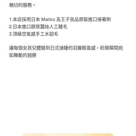
親切的服務。
1.本店採用日本 Marico 及王子良品原裝進口接著劑
2.日本進口膠原蠶絲人工睫毛
3.頂級空氣感手工水貂毛
讓每個女孩兒體驗到日式接睫的羽翼輕盈感，眨眼瞬間宛
如舞動的翅膀