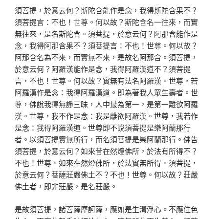
須菩提，於意云何？斯陀含能作是念，我得斯陀含果不？
須菩提言：不也！世尊。何以故？斯陀含名一往來，而實
無往來，是名斯陀含。須菩提，於意云何？阿那含能作是
念，我得阿那含果不？須菩提言：不也！世尊。何以故？
阿那含名為不來，而實無不來，是故名阿那含。須菩提，
於意云何？阿羅漢能作是念，我得阿羅漢道不？須菩提
言，不也！世尊。何以故？實無有法名阿羅漢。世尊，若
阿羅漢作是念：我得阿羅漢道。即為著我人眾生壽者。世
尊，佛說我得無諍三昧，人中最為第一，是第一離欲阿羅
漢。世尊，我不作是念：我是離欲阿羅漢。世尊，我若作
是念：我得阿羅漢道。世尊即不說須菩提是樂阿蘭那行
者。以須菩提實無所行，而名須菩提是樂阿蘭那行。佛告
須菩提，於意云何？如來昔在然燈佛所，於法有所得不？
不也！世尊。如來在然燈佛所，於法實無所得。須菩提，
於意云何？菩薩莊嚴佛土不？不也！世尊。何以故？莊嚴
佛土者，即非莊嚴，是名莊嚴。
是故須菩提，諸菩薩摩訶薩，應如是生清淨心。不應住色