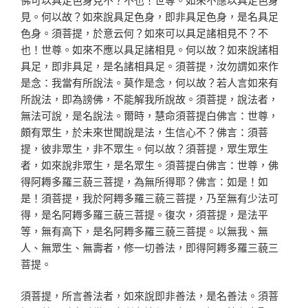
見。何以故？如來說具足色身，即非具足色身，是名具足
色身。須菩提，於意云何？如來可以具足諸相見不？不
也！世尊。如來不應以具足諸相見。何以故？如來說諸相
具足，即非具足，是名諸相具足。須菩提，汝勿謂如來作
是念：我當有所說法。莫作是念，何以故？若人言如來有
所說法，即為謗佛，不能解我所說故。須菩提，說法者，
無法可說，是名說法。爾時，慧命須菩提白佛言：世尊，
頗有眾生，於未來世聞說是法，生信心不？佛言：須菩
提，彼非眾生，非不眾生。何以故？須菩提，眾生眾生
者，如來說非眾生，是名眾生。須菩提白佛言：世尊，佛
得阿耨多羅三藐三菩提，為無所得耶？佛言：如是！如
是！須菩提，我於阿耨多羅三藐三菩提，乃至無有少法可
得，是名阿耨多羅三藐三菩提。復次，須菩提，是法平
等，無有高下，是名阿耨多羅三藐三菩提。以無我、無
人、無眾生、無壽者，修一切善法，即得阿耨多羅三藐三
菩提。
須菩提，所言善法者，如來說即非善法，是名善法。須菩