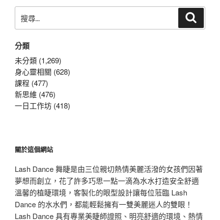
搜
搜
尋
尋
關
分類
鍵
字:
未分類 (1,269)
身心靈相關 (628)
課程 (477)
新思維 (476)
一日工作坊 (418)
關於這個網站
Lash Dance 舞睫是由三位親切熱情美麗活潑的女孩們因著
夢想而創立，花了許多巧思一點一滴為水水打造安全舒適
溫馨的植睫環境，客製化的眼型設計讓每位蒞臨 Lash
Dance 的水水們，都能輕鬆擁有一雙美麗迷人的雙眼！
Lash Dance 具有專業美睫師證照、明亮舒適的環境、熱情