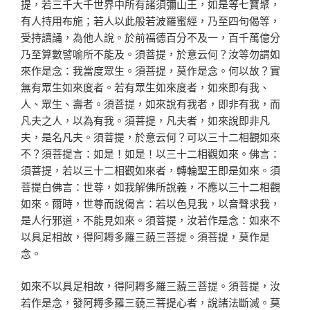
提，若三千大千世界中所有諸須彌山王，如是等七寶聚，
有人持用布施；若人以此般若波羅蜜經，乃至四句偈等，
受持讀誦，為他人說。於前福德百分不及一，百千萬億分
乃至算數譬喻所不能及。須菩提，於意云何？汝等勿謂如
來作是念：我當度眾生。須菩提，莫作是念。何以故？實
無有眾生如來度者。若有眾生如來度者，如來即有我、
人、眾生、壽者。須菩提，如來說有我者，即非有我，而
凡夫之人，以為有我。須菩提，凡夫者，如來說即非凡
夫，是名凡夫。須菩提，於意云何？可以三十二相觀如來
不？須菩提言：如是！如是！以三十二相觀如來。佛言：
須菩提，若以三十二相觀如來者，轉輪聖王即是如來。須
菩提白佛言：世尊，如我解佛所說義，不應以三十二相觀
如來。爾時，世尊而說偈言：若以色見我，以音聲求我，
是人行邪道，不能見如來。須菩提，汝若作是念：如來不
以具足相故，得阿耨多羅三藐三菩提。須菩提，莫作是
念。
如來不以具足相故，得阿耨多羅三藐三菩提。須菩提，汝
若作是念，發阿耨多羅三藐三菩提心者，說諸法斷滅。莫