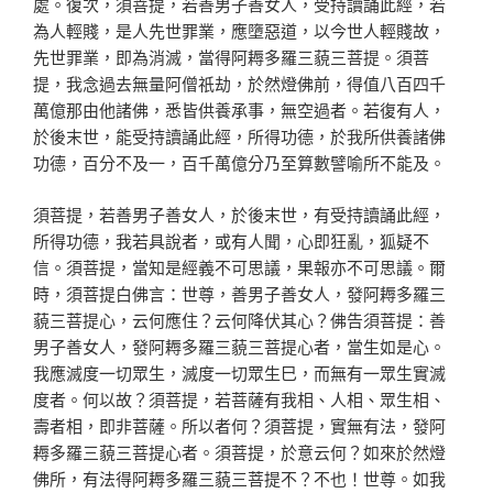
處。復次，須菩提，若善男子善女人，受持讀誦此經，若
為人輕賤，是人先世罪業，應墮惡道，以今世人輕賤故，
先世罪業，即為消滅，當得阿耨多羅三藐三菩提。須菩
提，我念過去無量阿僧祇劫，於然燈佛前，得值八百四千
萬億那由他諸佛，悉皆供養承事，無空過者。若復有人，
於後末世，能受持讀誦此經，所得功德，於我所供養諸佛
功德，百分不及一，百千萬億分乃至算數譬喻所不能及。
須菩提，若善男子善女人，於後末世，有受持讀誦此經，
所得功德，我若具說者，或有人聞，心即狂亂，狐疑不
信。須菩提，當知是經義不可思議，果報亦不可思議。爾
時，須菩提白佛言：世尊，善男子善女人，發阿耨多羅三
藐三菩提心，云何應住？云何降伏其心？佛告須菩提：善
男子善女人，發阿耨多羅三藐三菩提心者，當生如是心。
我應滅度一切眾生，滅度一切眾生巳，而無有一眾生實滅
度者。何以故？須菩提，若菩薩有我相、人相、眾生相、
壽者相，即非菩薩。所以者何？須菩提，實無有法，發阿
耨多羅三藐三菩提心者。須菩提，於意云何？如來於然燈
佛所，有法得阿耨多羅三藐三菩提不？不也！世尊。如我