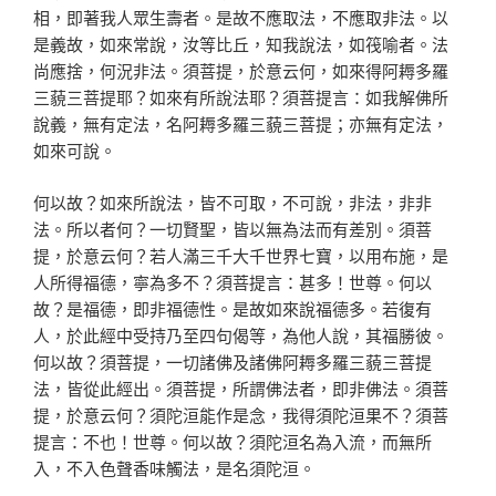
相，即著我人眾生壽者。是故不應取法，不應取非法。以
是義故，如來常說，汝等比丘，知我說法，如筏喻者。法
尚應捨，何況非法。須菩提，於意云何，如來得阿耨多羅
三藐三菩提耶？如來有所說法耶？須菩提言：如我解佛所
說義，無有定法，名阿耨多羅三藐三菩提；亦無有定法，
如來可說。
何以故？如來所說法，皆不可取，不可說，非法，非非
法。所以者何？一切賢聖，皆以無為法而有差別。須菩
提，於意云何？若人滿三千大千世界七寶，以用布施，是
人所得福德，寧為多不？須菩提言：甚多！世尊。何以
故？是福德，即非福德性。是故如來說福德多。若復有
人，於此經中受持乃至四句偈等，為他人說，其福勝彼。
何以故？須菩提，一切諸佛及諸佛阿耨多羅三藐三菩提
法，皆從此經出。須菩提，所謂佛法者，即非佛法。須菩
提，於意云何？須陀洹能作是念，我得須陀洹果不？須菩
提言：不也！世尊。何以故？須陀洹名為入流，而無所
入，不入色聲香味觸法，是名須陀洹。