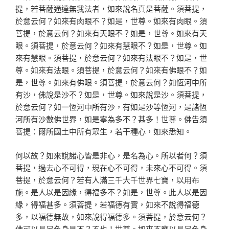
提，若菩薩通達無我法者，如來說名真是菩薩。須菩提，
於意云何？如來有肉眼不？如是，世尊。如來有肉眼。須
菩提，於意云何？如來有天眼不？如是，世尊。如來有天
眼。須菩提，於意云何？如來有慧眼不？如是，世尊。如
來有慧眼。須菩提，於意云何？如來有法眼不？如是，世
尊。如來有法眼。須菩提，於意云何？如來有佛眼不？如
是，世尊。如來有佛眼。須菩提，於意云何？如恆河中所
有沙，佛說是沙不？如是，世尊。如來說是沙。須菩提，
於意云何？如一恆河中所有沙，有如是沙等恆河，是諸恆
河所有沙數佛世界，如是寧為多不？甚多！世尊。佛告須
菩提：爾所國土中所有眾生，若干種心，如來悉知。
何以故？如來說諸心皆是非心，是名為心。所以者何？須
菩提，過去心不可得，現在心不可得，未來心不可得。須
菩提，於意云何？若有人滿三千大千世界七寶，以用布
施。是人以是因緣，得福多不？如是，世尊。此人以是因
緣，得福甚多。須菩提，若福德有實，如來不說得福德
多，以福德無故，如來說得福德多。須菩提，於意云何？
佛可以具足色身見不？不也！世尊。如來不應以具足色身