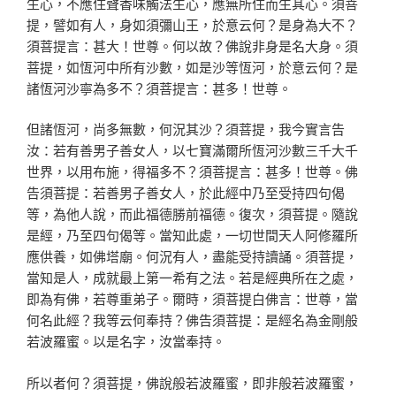
生心，不應住聲香味觸法生心，應無所住而生其心。須菩
提，譬如有人，身如須彌山王，於意云何？是身為大不？
須菩提言：甚大！世尊。何以故？佛說非身是名大身。須
菩提，如恆河中所有沙數，如是沙等恆河，於意云何？是
諸恆河沙寧為多不？須菩提言：甚多！世尊。
但諸恆河，尚多無數，何況其沙？須菩提，我今實言告
汝：若有善男子善女人，以七寶滿爾所恆河沙數三千大千
世界，以用布施，得福多不？須菩提言：甚多！世尊。佛
告須菩提：若善男子善女人，於此經中乃至受持四句偈
等，為他人說，而此福德勝前福德。復次，須菩提。隨說
是經，乃至四句偈等。當知此處，一切世間天人阿修羅所
應供養，如佛塔廟。何況有人，盡能受持讀誦。須菩提，
當知是人，成就最上第一希有之法。若是經典所在之處，
即為有佛，若尊重弟子。爾時，須菩提白佛言：世尊，當
何名此經？我等云何奉持？佛告須菩提：是經名為金剛般
若波羅蜜。以是名字，汝當奉持。
所以者何？須菩提，佛說般若波羅蜜，即非般若波羅蜜，