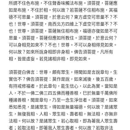
所謂不住色布施，不住聲香味觸法布施。須菩提，菩薩應
如是布施，不住於相。何以故？若菩薩不住相布施，其福
德不可思量。須菩提，於意云何？東方虛空可思量不？不
也！世尊。須菩提，南西北方四維上下虛空可思量不？不
也！世尊。須菩提，菩薩無住相布施，福德亦復如是不可
思量。須菩提，菩薩但應如所教住。須菩提，於意云何？
可以身相見如來不？不也！世尊。不可以身相得見如來。
何以故？如來所說身相即非身相。佛告須菩提，凡所有
相，皆是虛妄。若見諸相非相，即見如來。
須菩提白佛言：世尊，頗有眾生，得聞如是言說章句，生
實信不？佛告須菩提：莫作是說，如來滅後，後五百歲，
有持戒修福者，於此章句，能生信心，以此為實。當知是
人，不於一佛二佛三四五佛而種善根，巳於無量千萬佛所
種諸善根，聞是章句，乃至一念生淨信者。須菩提，如來
悉知悉見，是諸眾生，得如是無量福德。何以故？是諸眾
生，無復我相、人相、眾生相、壽者相，無法相，亦無非
法相。何以故？是諸眾生，若心取相，即為著我人眾生壽
者；若取法相，即著我人眾生壽者。何以故？若取非法