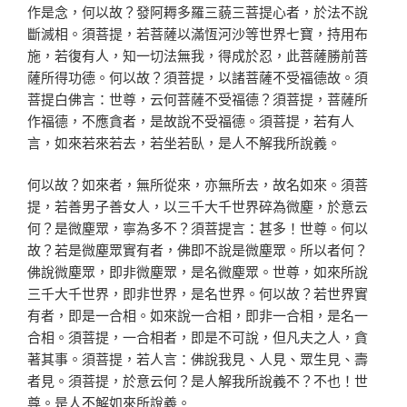
作是念，何以故？發阿耨多羅三藐三菩提心者，於法不說
斷滅相。須菩提，若菩薩以滿恆河沙等世界七寶，持用布
施，若復有人，知一切法無我，得成於忍，此菩薩勝前菩
薩所得功德。何以故？須菩提，以諸菩薩不受福德故。須
菩提白佛言：世尊，云何菩薩不受福德？須菩提，菩薩所
作福德，不應貪者，是故說不受福德。須菩提，若有人
言，如來若來若去，若坐若臥，是人不解我所說義。
何以故？如來者，無所從來，亦無所去，故名如來。須菩
提，若善男子善女人，以三千大千世界碎為微塵，於意云
何？是微塵眾，寧為多不？須菩提言：甚多！世尊。何以
故？若是微塵眾實有者，佛即不說是微塵眾。所以者何？
佛說微塵眾，即非微塵眾，是名微塵眾。世尊，如來所說
三千大千世界，即非世界，是名世界。何以故？若世界實
有者，即是一合相。如來說一合相，即非一合相，是名一
合相。須菩提，一合相者，即是不可說，但凡夫之人，貪
著其事。須菩提，若人言：佛說我見、人見、眾生見、壽
者見。須菩提，於意云何？是人解我所說義不？不也！世
尊。是人不解如來所說義。