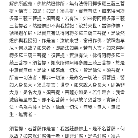
解佛所說義，佛於然燈佛所，無有法得阿耨多羅三藐三菩
提。佛言：如是！如是！須菩提，實無有法，如來得阿耨
多羅三藐三菩提。須菩提，若有法，如來得阿耨多羅三藐
三菩提者，然燈佛即不與我授記：汝於來世，當得作佛，
號釋迦牟尼。以實無有法得阿耨多羅三藐三菩提，是故然
燈佛與我授記，作是言：汝於來世，當得作佛，號釋迦牟
尼。何以故？如來者，即諸法如義。若有人言，如來得阿
耨多羅三藐三菩提。須菩提，實無有法，佛得阿耨多羅三
藐三菩提。須菩提，如來所得阿耨多羅三藐三菩提，於是
中無實無虛。是故，如來說一切法，皆是佛法。須菩提，
所言一切法者，即非一切法，是故名一切法。須菩提，譬
如人身長大。須菩提言：世尊，如來說人身長大，即為非
大身，是名大身。須菩提，菩薩亦如是。若作是言：我當
滅度無量眾生。即不名菩薩。何以故？須菩提，實無有
法，名為菩薩。是故，佛說一切法，無我、無人、無眾
生、無壽者。
須菩提，若菩薩作是言：我當莊嚴佛土。是不名菩薩。何
以故？如來說莊嚴佛土者，即非莊嚴，是名莊嚴。須菩