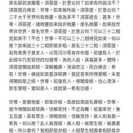
是名般若波羅蜜。須菩提，於意云何？如來有所說法不？
須菩提白佛言：世尊，如來無所說。須菩提，於意云何？
三千大千世界所有微塵，是為多不？須菩提言：甚多！世
尊。須菩提，諸微塵如來說非微塵，是名微塵。如來說世
界非世界，是名世界。須菩提，於意云何？可以三十二相
見如來不？不也！世尊。不可以三十二相得見如來。何以
故？如來說三十二相即是非相，是名三十二相。須菩提，
若有善男子善女人，以恆河沙等身命布施，若復有人，於
此經中乃至受持四句偈等，為他人說，其福甚多。爾時，
須菩提聞說是經，深解義趣，涕淚悲泣，而白佛言：希
有！世尊。佛說如是甚深經典，我從昔來所得慧眼，未曾
得聞如是之經。世尊，若復有人，得聞是經，信心清淨，
即生實相。當知是人，成就第一希有功德。
世尊，是實相者，即是非相，是故如來說名實相。世尊，
我今得聞如是經典，信解受持，不足為難。若當來世，後
五百歲，其有眾生，得聞是經，信解受持，是人則為第一
希有。何以故？此人無我相，無人相，無眾生相，無壽者
相。所以者何？我相即是非相，人相眾生相壽者相即是非