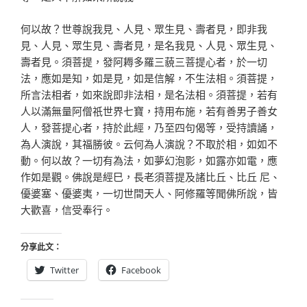
何以故？世尊說我見、人見、眾生見、壽者見，即非我
見、人見、眾生見、壽者見，是名我見、人見、眾生見、
壽者見。須菩提，發阿耨多羅三藐三菩提心者，於一切
法，應如是知，如是見，如是信解，不生法相。須菩提，
所言法相者，如來說即非法相，是名法相。須菩提，若有
人以滿無量阿僧祇世界七寶，持用布施，若有善男子善女
人，發菩提心者，持於此經，乃至四句偈等，受持讀誦，
為人演說，其福勝彼。云何為人演說？不取於相，如如不
動。何以故？一切有為法，如夢幻泡影，如露亦如電，應
作如是觀。佛說是經巳，長老須菩提及諸比丘、比丘 尼、
優婆塞、優婆夷，一切世間天人、阿修羅等聞佛所說，皆
大歡喜，信受奉行。
分享此文：
Twitter
Facebook