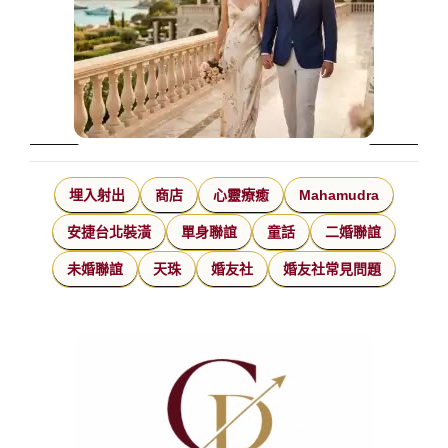
埋入射出
商店
心靈療癒
Mahamudra
安捷台北裝潢
單身聯誼
童話
二婚聯誼
未婚聯誼
天珠
婚友社
婚友社常見問題