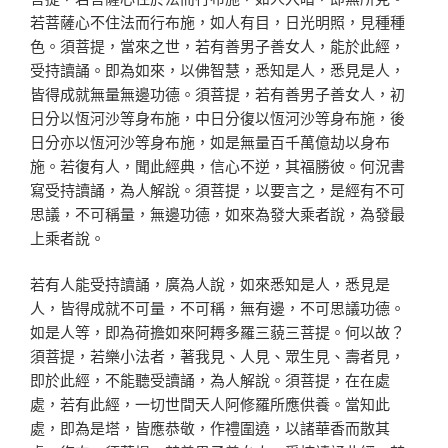
若菩薩心不住法而行布施，如人有目，日光明照，見種種
色。須菩提，當來之世，若有善男子善女人，能於此經，
受持讀誦。即為如來，以佛智慧，悉知是人，悉見是人，
皆得成就無量無邊功德。須菩提，若有善男子善女人，初
日分以恆河沙等身布施，中日分復以恆河沙等身布施，後
日分亦以恆河沙等身布施，如是無量百千萬億劫以身布
施。若復有人，聞此經典，信心不逆，其福勝彼。何況書
寫受持讀誦，為人解說。須菩提，以要言之，是經有不可
思議，不可稱量，無邊功德，如來為發大乘者說，為發最
上乘者說。
若有人能受持讀誦，廣為人說，如來悉知是人，悉見是
人，皆得成就不可量，不可稱，無有邊，不可思議功德。
如是人等，即為荷擔如來阿耨多羅三藐三菩提。何以故？
須菩提，若樂小法者，著我見、人見、眾生見、壽者見，
即於此經，不能聽受讀誦，為人解說。須菩提，在在處
處，若有此經，一切世間天人阿修羅所應供養。當知此
處，即為是塔，皆應恭敬，作禮圍遶，以諸華香而散其