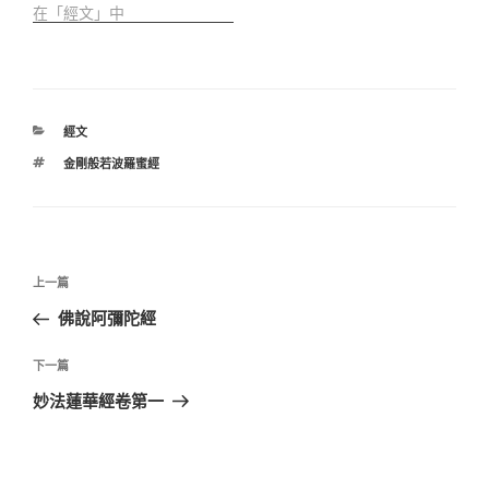
在「經文」中
分
經文
類
標
金剛般若波羅蜜經
籤
文
上
上一篇
章
一
佛說阿彌陀經
導
篇
覽
文
下
下一篇
章
一
妙法蓮華經卷第一
篇
文
章