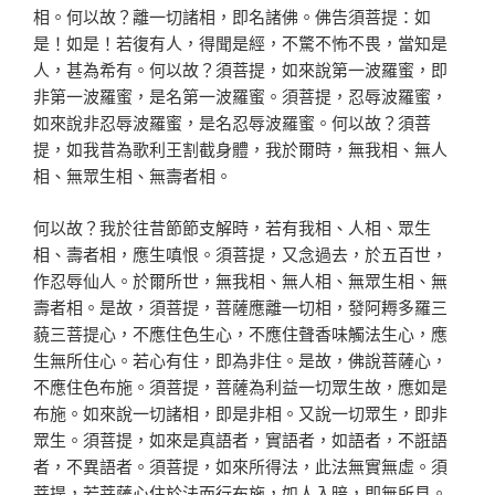
相。何以故？離一切諸相，即名諸佛。佛告須菩提：如
是！如是！若復有人，得聞是經，不驚不怖不畏，當知是
人，甚為希有。何以故？須菩提，如來說第一波羅蜜，即
非第一波羅蜜，是名第一波羅蜜。須菩提，忍辱波羅蜜，
如來說非忍辱波羅蜜，是名忍辱波羅蜜。何以故？須菩
提，如我昔為歌利王割截身體，我於爾時，無我相、無人
相、無眾生相、無壽者相。
何以故？我於往昔節節支解時，若有我相、人相、眾生
相、壽者相，應生嗔恨。須菩提，又念過去，於五百世，
作忍辱仙人。於爾所世，無我相、無人相、無眾生相、無
壽者相。是故，須菩提，菩薩應離一切相，發阿耨多羅三
藐三菩提心，不應住色生心，不應住聲香味觸法生心，應
生無所住心。若心有住，即為非住。是故，佛說菩薩心，
不應住色布施。須菩提，菩薩為利益一切眾生故，應如是
布施。如來說一切諸相，即是非相。又說一切眾生，即非
眾生。須菩提，如來是真語者，實語者，如語者，不誑語
者，不異語者。須菩提，如來所得法，此法無實無虛。須
菩提，若菩薩心住於法而行布施，如人入暗，即無所見。