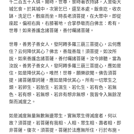
千二百五十人俱。爾時，世尊，食時著衣持缽，入舍衛大
城乞食。於其城中，次第乞巳，還至本處。飯食訖，收衣
缽，洗足巳，敷座而坐。時長老須菩提，在大眾中，即從
座起，偏袒右肩，右膝著地，合掌恭敬而白佛言：希有，
世尊！如來善護念諸菩薩，善付囑諸菩薩。
世尊，善男子善女人，發阿耨多羅三藐三菩提心，云何應
住？云何降伏其心？佛言，善哉善哉！須菩提，如汝所
說，如來善護念諸菩薩，善付囑諸菩薩。汝今諦聽，當為
汝說。善男子善女人，發阿耨多羅三藐三菩提心，應如是
住，如是降伏其心。唯然！世尊，願樂欲聞。佛告須菩
提，諸菩薩摩訶薩，應如是降伏其心。所有一切眾生之
類，若卵生、若胎生、若濕生、若化生、若有色、若無
色、若有想、若無想、若非有想非無想，我皆令入無餘涅
槃而滅度之。
如是滅度無量無數無邊眾生，實無眾生得滅度者，何以
故？須菩提，若菩薩有我相、人相、眾生相、壽者相，即
非菩薩。復次，須菩提，菩薩於法應無所住，行於布施。