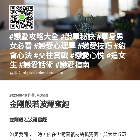
跳
至
主
要
內
#戀愛攻略大全 #脫單秘訣 #單身男
容
女必看 #戀愛心理學 #戀愛技巧 #約
會心法 #交往實戰 #戀愛心悅 #追女
生 #戀愛話術 #戀愛指南
官網： https://onlovebox.com
發
2023-06-19
作者:
ADMIN
佈
金剛般若波羅蜜經
於
金剛般若波羅蜜經
如是我聞：一時，佛在舍衛國祇樹給孤獨園，與大比丘眾