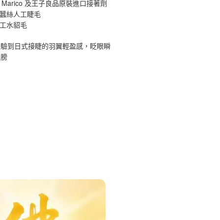
 Marico 及王子良品原裝進口接著劑
原蠶絲人工睫毛
手工水貂毛
體驗到日式接睫的羽翼輕盈感，眨眼瞬
翅膀