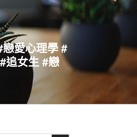
#戀愛心理學 #
#追女生 #戀