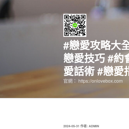
跳
至
主
要
內
容
#戀愛攻略大全
戀愛技巧 #約
愛話術 #戀愛
官網： https://onlovebox.com
發
2024-05-31
作者:
ADMIN