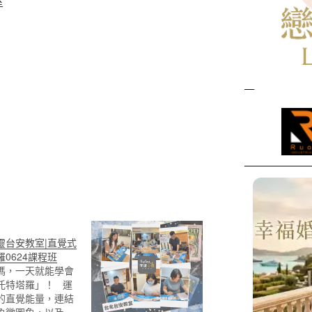
室
靈台安教室|直覺式
0624課程班
嗎，一天就能學會
托特塔羅」！ 運
的直覺能量，連結