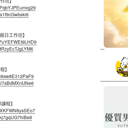
工作坊】
41mPqbYJPEumxg29
Fds1f9cGwbski6
階兩日工作坊】
9M3PuYEFWEt9LHD9
HzdRzyEcTJgLYM6
課程】
Ta68aw8E312PaF9
bqU7sBdMXnfJNe6
師課程】
jXh5XKFWN8ysSEo7
6Qkj7gqUG7hiBe8