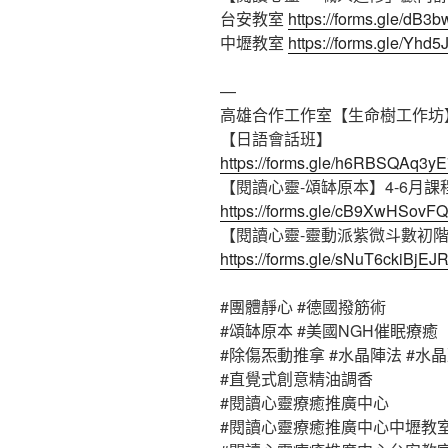
台安教室
https://forms.gle/d
中壢教室
https://forms.gle/Yh
—
高雄合作工作室【生命樹工作坊
【日語會話班】
https://forms.gle/h6RBSQAq3y
【閱讀心靈-頌缽原本】4-6月課
https://forms.gle/cB9XwHSovF
【閱讀心靈-靈動派紫微斗數初
https://forms.gle/sNuT6ckiBjEJ
#團體靜心
#德國撥筋術
#頌缽原本
#美國NGH催眠療癒
#除傷炁動推拿
#水晶陣法
#水
#直覺式創意精油調香
#閱讀心靈療癒推廣中心
#閱讀心靈療癒推廣中心中壢教