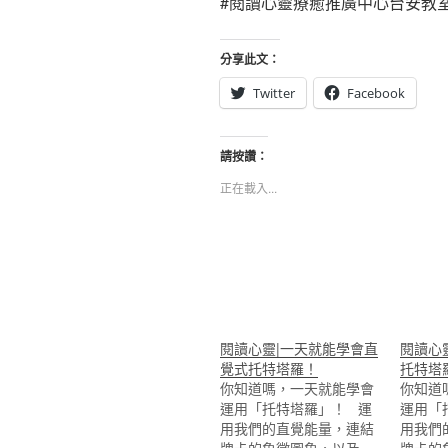
#閱讀心靈療癒推廣中心台安教
分享此文：
Twitter
Facebook
請按讚：
正在載入...
閱讀心靈|一天就能學會直
閱讀心
覺式托特塔羅！
托特塔羅
你知道嗎，一天就能學會
你知道
運用「托特塔羅」！ 運
運用「
用我們的直覺能量，連結
用我們