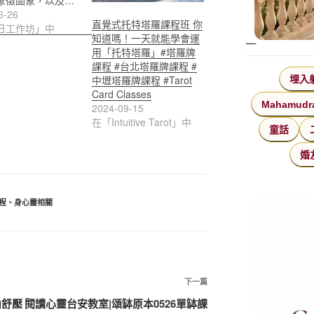
象徵圖象，以及…
6-26
直覺式托特塔羅課程班 你
日工作坊」中
知道嗎！一天就能學會運
用「托特塔羅」#塔羅牌
課程 #台北塔羅牌課程 #
中壢塔羅牌課程 #Tarot
埋入
Card Classes
Mahamudr
2024-09-15
在「Intuitive Tarot」中
童話
婚
程
、
身心靈相關
下
下一篇
一
內舒壓
閱讀心靈台安教室|頌缽原本0526單缽課