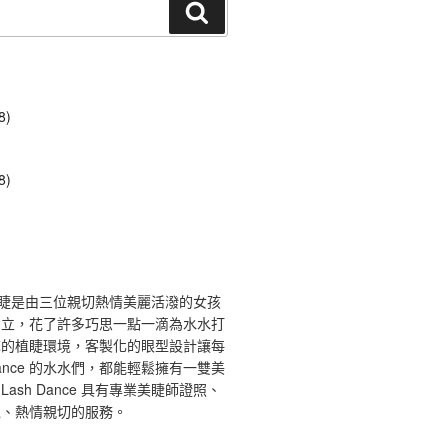
搜
尋
8)
8)
ce 舞睫是由三位親切熱情美麗活潑的女孩
創立，花了許多巧思一點一滴為水水打
馨的植睫環境，客製化的眼型設計讓每
 Dance 的水水們，都能輕鬆擁有一雙美
ash Dance 具有專業美睫師證照、
境、熱情親切的服務。