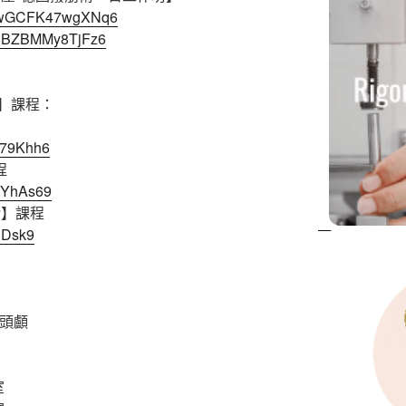
B3bwGCFK47wgXNq6
d5JBZBMMy8TjFz6
】課程：
E79Khh6
程
QYhAs69
階】課程
RDsk9
晶頭顱
室