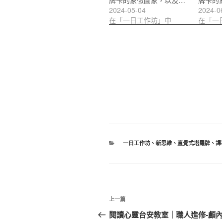
牌卡的象徵圖象，以及…
牌卡的
2024-05-04
2024-0
在「一日工作坊」中
在「一
分
一日工作坊
、
新思維
、
直覺式塔羅牌
、
課
類
文
上
上一篇
章
一
閱讀心靈台安教室｜職人進修-顱