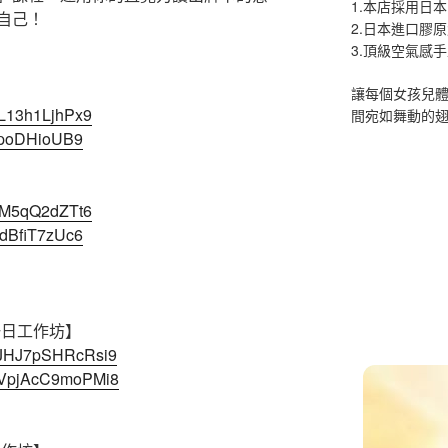
1.本店採用日本
自己！
2.日本進口膠
3.頂級空氣感
】
讓每個女孩兒
QL13h1LjhPx9
間宛如舞動的
KjpoDHioUB9
MnM5qQ2dZTt6
RdBfiT7zUc6
一日工作坊】
cCJHJ7pSHRcRsi9
EdVpjAcC9moPMi8