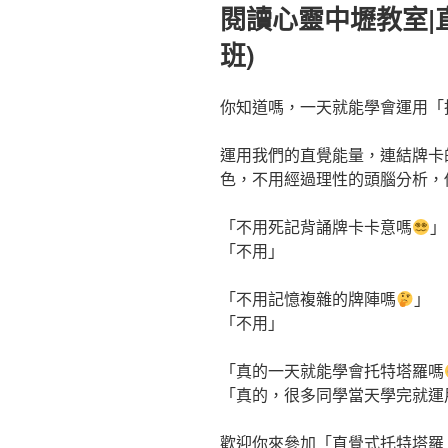
佈
閱讀心靈中壢教室|直
於
班)
你知道嗎，一天就能學會運用「
運用我們的直覺能量，連結牌卡
色，不用經過理性的頭腦分析，
「不用死記背誦牌卡卡意嗎
」
「不用」
「不用記憶複雜的牌陣嗎
」
「不用」
「真的一天就能學會托特塔羅嗎
「真的，很多同學當天學完就運
歡迎你來參加「直覺式托特塔羅