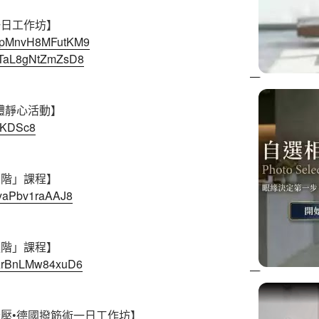
一日工作坊】
dM8pMnvH8MFutKM9
aUTaL8gNtZmZsD8
體靜心活動】
ooKDSc8
初階」課程】
cYyaPbv1raAAJ8
進階」課程】
auzrBnLMw84xuD6
舒壓•德國撥筋術一日工作坊】