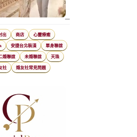
射出
商店
心靈療癒
a
安捷台北裝潢
單身聯誼
二婚聯誼
未婚聯誼
天珠
友社
婚友社常見問題