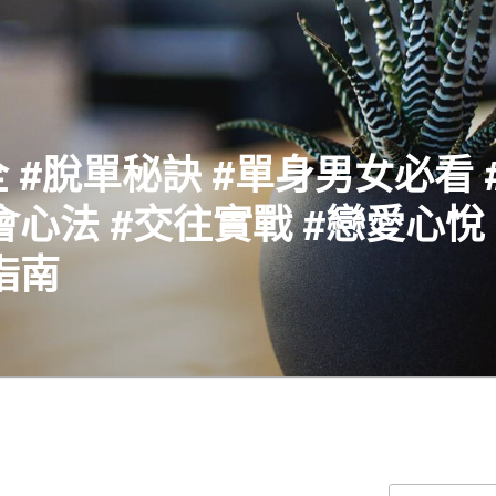
 #脫單秘訣 #單身男女必看 
會心法 #交往實戰 #戀愛心悅 
指南
搜