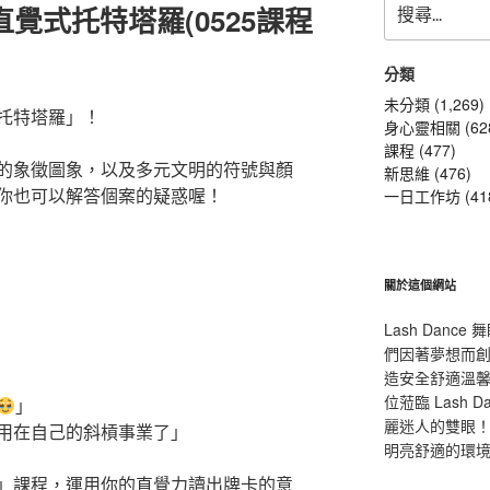
覺式托特塔羅(0525課程
尋
關
鍵
分類
字:
未分類 (1,269)
托特塔羅」！
身心靈相關 (62
課程 (477)
的象徵圖象，以及多元文明的符號與顏
新思維 (476)
你也可以解答個案的疑惑喔！
一日工作坊 (41
關於這個網站
Lash Dan
們因著夢想而
造安全舒適溫
位蒞臨 Lash
」
麗迷人的雙眼！L
用在自己的斜槓事業了」
明亮舒適的環
」課程，運用你的直覺力讀出牌卡的意