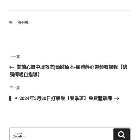
分
未分類
類
文
上
上一篇
章
一
閱讀心靈中壢教室|頌缽原本-團體靜心帶領者課程【總
導
篇
講師親自指導】
覽
文
章
下
下一篇
一
▍✦ 2024年3月30日打擊樂【春季班】免費體驗課
篇
文
章
搜
搜
尋
尋