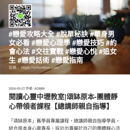
跳
至
主
要
內
#戀愛攻略大全 #脫單秘訣 #單身男
容
女必看 #戀愛心理學 #戀愛技巧 #約
會心法 #交往實戰 #戀愛心悅 #追女
生 #戀愛話術 #戀愛指南
官網： https://onlovebox.com
發
2024-03-27
作者:
ADMIN
佈
閱讀心靈中壢教室|頌缽原本-團體靜
於
心帶領者課程【總講師親自指導】
「頌缽原本」舊學員專屬課程，總講師親自指導學員，
結合原本身心靈專長，設計出專屬於自己的團體靜心活