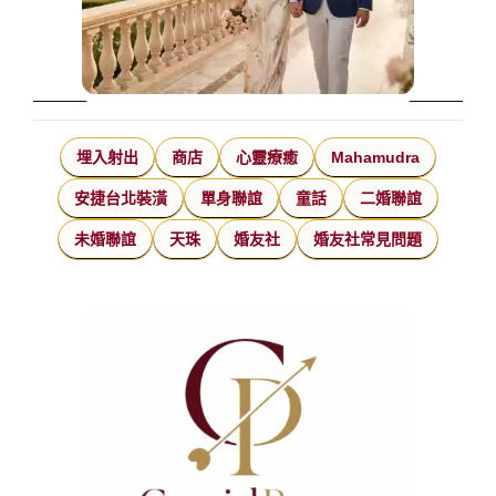
埋入射出
商店
心靈療癒
Mahamudra
安捷台北裝潢
單身聯誼
童話
二婚聯誼
未婚聯誼
天珠
婚友社
婚友社常見問題