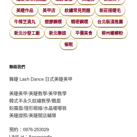
美睫作品
美甲店
紋繡常見問題
新莊接睫毛
牛樟芝滴丸
塑膠鋼模
精密鋼模
台北裝潢推薦
新北沙發工廠
新北聯誼
平價美食
柳州螺螄粉
催眠
聯絡我們
舞睫 Lash Dance 日式美睫美甲
美睫美甲/美睫教學/美甲教學
韓式半永久紋繡教學/飄眉
粉霧眉/隱形眼線/水晶嘟嘟唇
美睫證照/美睫開店輔導
預約：0976-253029
LINE id：Annapoodle