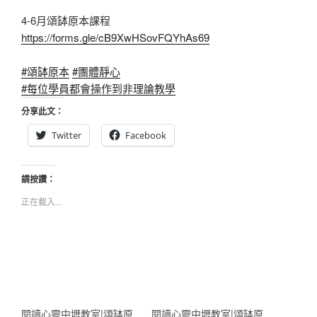
4-6月頌缽原本課程
https://forms.gle/cB9XwHSovFQYhAs69
#頌缽原本
#團體靜心
#每位學員都會操作到非理論教學
分享此文：
Twitter
Facebook
請按讚：
正在載入...
閱讀心靈中壢教室|頌缽原
閱讀心靈中壢教室|頌缽原