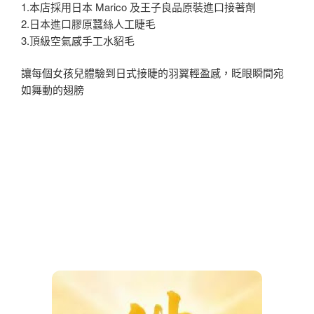
1.本店採用日本 Marico 及王子良品原裝進口接著劑
2.日本進口膠原蠶絲人工睫毛
3.頂級空氣感手工水貂毛
讓每個女孩兒體驗到日式接睫的羽翼輕盈感，眨眼瞬間宛
如舞動的翅膀