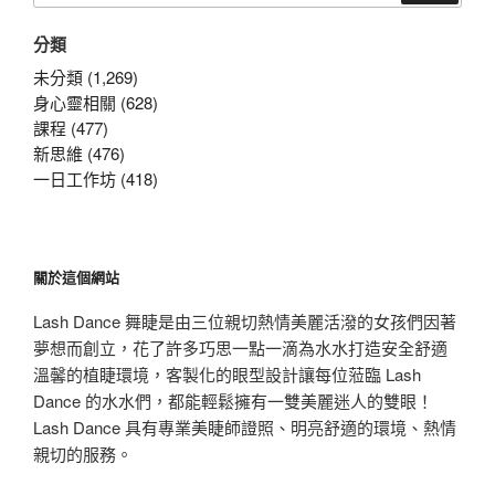
關
分類
鍵
字:
未分類 (1,269)
身心靈相關 (628)
課程 (477)
新思維 (476)
一日工作坊 (418)
關於這個網站
Lash Dance 舞睫是由三位親切熱情美麗活潑的女孩們因著
夢想而創立，花了許多巧思一點一滴為水水打造安全舒適
溫馨的植睫環境，客製化的眼型設計讓每位蒞臨 Lash
Dance 的水水們，都能輕鬆擁有一雙美麗迷人的雙眼！
Lash Dance 具有專業美睫師證照、明亮舒適的環境、熱情
親切的服務。