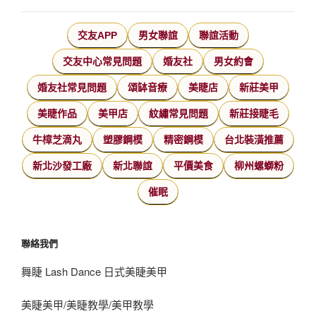
交友APP
男女聯誼
聯誼活動
交友中心常見問題
婚友社
男女約會
婚友社常見問題
頌缽音療
美睫店
新莊美甲
美睫作品
美甲店
紋繡常見問題
新莊接睫毛
牛樟芝滴丸
塑膠鋼模
精密鋼模
台北裝潢推薦
新北沙發工廠
新北聯誼
平價美食
柳州螺螄粉
催眠
聯絡我們
舞睫 Lash Dance 日式美睫美甲
美睫美甲/美睫教學/美甲教學