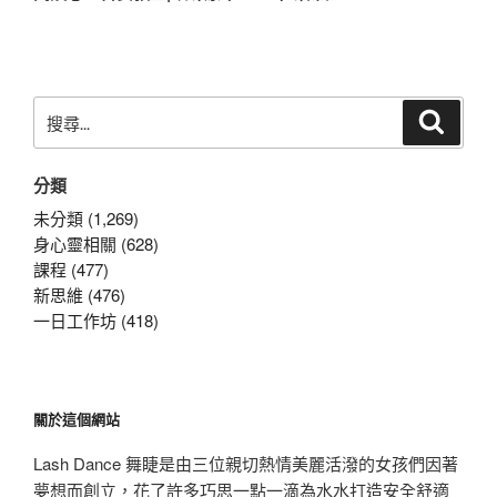
篇
文
章
搜
搜
尋
尋
關
分類
鍵
字:
未分類 (1,269)
身心靈相關 (628)
課程 (477)
新思維 (476)
一日工作坊 (418)
關於這個網站
Lash Dance 舞睫是由三位親切熱情美麗活潑的女孩們因著
夢想而創立，花了許多巧思一點一滴為水水打造安全舒適