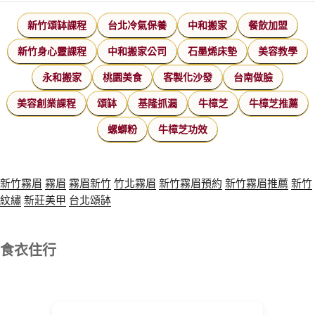
新竹頌缽課程
台北冷氣保養
中和搬家
餐飲加盟
新竹身心靈課程
中和搬家公司
石墨烯床墊
美容教學
永和搬家
桃園美食
客製化沙發
台南做臉
美容創業課程
頌缽
基隆抓漏
牛樟芝
牛樟芝推薦
螺螄粉
牛樟芝功效
新竹霧眉
霧眉
霧眉新竹
竹北霧眉
新竹霧眉預約
新竹霧眉推薦
新竹
紋繡
新莊美甲
台北頌缽
食衣住行