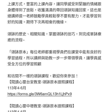
上課方式，豐富的上課內容，讓同學感受到緊蹦的情緒跟
身體得到了放鬆，收獲滿滿的帶回頌缽知識回家，這也是
總講師道一老師鼓勵學員輕鬆學不要有壓力，才能學習到
好的知識。期待下次再相會的機緣。
頌缽的歷史、相關知識，掌握頌缽的技巧，到完成單缽療
癒的流程–
「頌缽原本」每位老師都重視學員們在課堂中能有良好的
學習過程，所以講師與助教一步一步帶領學員，讓學員感
受全方位的學習照顧
和坊間不一樣的頌缽課程，歡迎你來參加！
【閱讀心靈台安教室-頌缽原本證照課程】
113年4-6月
https://forms.gle/3W6amQL13h1LjhPx9
【閱讀心靈中壢教室-頌缽原本證照課程】
113年4-6月