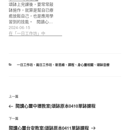
頌缽上完課後，要常常敲
缽施作，就算是幫自已療
癒放鬆自己，也是應用學
習到的技能。 閱讀心…
2024-06-15
在「一日工作坊」中
分
一日工作坊
、
兩日工作坊
、
新思維
、
課程
、
身心靈相關
、
頌缽音療
類
文
上
上一篇
章
一
閱讀心靈中壢教室|頌缽原本0410單缽課程
導
篇
覽
文
下
下一篇
章
一
閱讀心靈台安教室|頌缽原本0411單缽課程