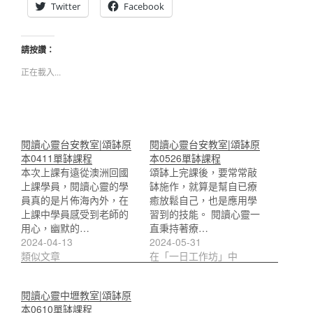
Twitter
Facebook
請按讚：
正在載入...
閱讀心靈台安教室|頌缽原
閱讀心靈台安教室|頌缽原
本0411單缽課程
本0526單缽課程
本次上課有遠從澳洲回國
頌缽上完課後，要常常敲
上課學員，閱讀心靈的學
缽施作，就算是幫自已療
員真的是片佈海內外，在
癒放鬆自己，也是應用學
上課中學員感受到老師的
習到的技能。 閱讀心靈一
用心，幽默的…
直秉持著療…
2024-04-13
2024-05-31
類似文章
在「一日工作坊」中
閱讀心靈中壢教室|頌缽原
本0610單缽課程