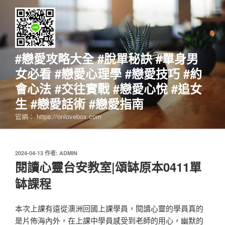
跳
至
主
要
內
#戀愛攻略大全 #脫單秘訣 #單身男
容
女必看 #戀愛心理學 #戀愛技巧 #約
會心法 #交往實戰 #戀愛心悅 #追女
生 #戀愛話術 #戀愛指南
官網： https://onlovebox.com
發
2024-04-13
作者:
ADMIN
佈
閱讀心靈台安教室|頌缽原本0411單
於
缽課程
本次上課有遠從澳洲回國上課學員，閱讀心靈的學員真的
是片佈海內外，在上課中學員感受到老師的用心，幽默的