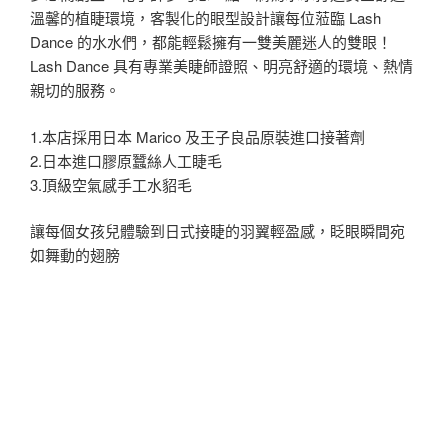
溫馨的植睫環境，客製化的眼型設計讓每位蒞臨 Lash
Dance 的水水們，都能輕鬆擁有一雙美麗迷人的雙眼！
Lash Dance 具有專業美睫師證照、明亮舒適的環境、熱情
親切的服務。
1.本店採用日本 Marico 及王子良品原裝進口接著劑
2.日本進口膠原蠶絲人工睫毛
3.頂級空氣感手工水貂毛
讓每個女孩兒體驗到日式接睫的羽翼輕盈感，眨眼瞬間宛
如舞動的翅膀