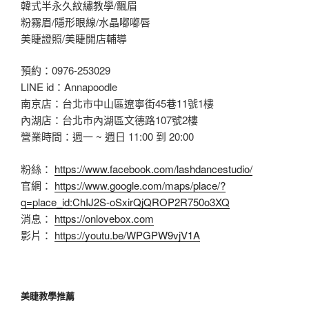
韓式半永久紋繡教學/飄眉
粉霧眉/隱形眼線/水晶嘟嘟唇
美睫證照/美睫開店輔導
預約：0976-253029
LINE id：Annapoodle
南京店：台北市中山區遼寧街45巷11號1樓
內湖店：台北市內湖區文德路107號2樓
營業時間：週一 ~ 週日 11:00 到 20:00
粉絲：
https://www.facebook.com/lashdancestudio/
官網：
https://www.google.com/maps/place/?
q=place_id:ChIJ2S-oSxirQjQROP2R750o3XQ
消息：
https://onlovebox.com
影片：
https://youtu.be/WPGPW9vjV1A
美睫教學推薦