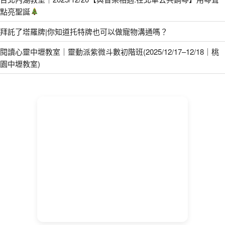
點亮聖誕
拜託了塔羅牌|你知道托特牌也可以做寵物溝通嗎？
閱讀心靈中壢教室｜靈動派紫微斗數初階班(2025/12/17–12/18｜桃
園中壢教室)