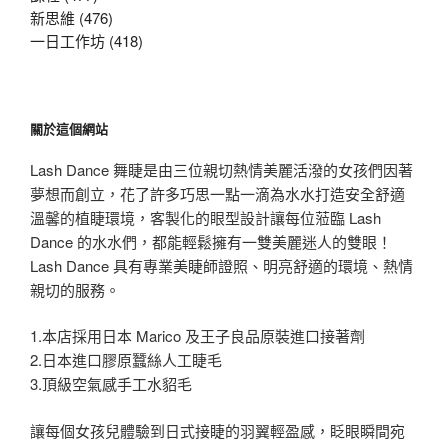
新思維 (476)
一日工作坊 (418)
關於這個網站
Lash Dance 舞睫是由三位親切熱情美麗活潑的女孩們因著
夢想而創立，花了許多巧思一點一滴為水水打造安全舒適
溫馨的植睫環境，客製化的眼型設計讓每位蒞臨 Lash
Dance 的水水們，都能輕鬆擁有一雙美麗迷人的雙眼！
Lash Dance 具有專業美睫師證照、明亮舒適的環境、熱情
親切的服務。
1.本店採用日本 Marico 及王子良品原裝進口接著劑
2.日本進口膠原蠶絲人工睫毛
3.頂級空氣感手工水貂毛
讓每個女孩兒體驗到日式接睫的羽翼輕盈感，眨眼瞬間宛