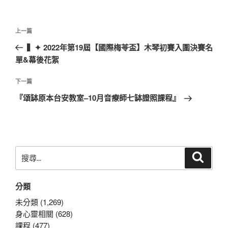
文
上
上一篇
章
一
▍✦ 2022年第19屆【國際梅苓盃】木琴初賽入圍決賽名
導
篇
單&幕後花絮
覽
文
章
下
下一篇
一
『頌缽原本台安教室–10月音療師七缽證照課程』
篇
文
章
搜
搜
尋
尋
關
分類
鍵
字:
未分類 (1,269)
身心靈相關 (628)
課程 (477)