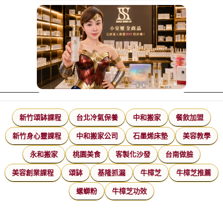
新竹頌缽課程
台北冷氣保養
中和搬家
餐飲加盟
新竹身心靈課程
中和搬家公司
石墨烯床墊
美容教學
永和搬家
桃園美食
客製化沙發
台南做臉
美容創業課程
頌缽
基隆抓漏
牛樟芝
牛樟芝推薦
螺螄粉
牛樟芝功效