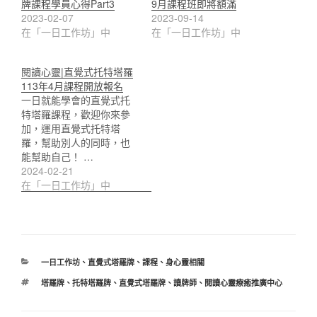
牌課程學員心得Part3
9月課程班即將額滿
2023-02-07
2023-09-14
在「一日工作坊」中
在「一日工作坊」中
閱讀心靈|直覺式托特塔羅
113年4月課程開放報名
一日就能學會的直覺式托
特塔羅課程，歡迎你來參
加，運用直覺式托特塔
羅，幫助別人的同時，也
能幫助自己！ …
2024-02-21
在「一日工作坊」中
分
一日工作坊
、
直覺式塔羅牌
、
課程
、
身心靈相關
類
標
塔羅牌
、
托特塔羅牌
、
直覺式塔羅牌
、
讀牌師
、
閱讀心靈療癒推廣中心
籤