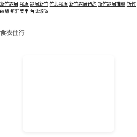
新竹霧眉
霧眉
霧眉新竹
竹北霧眉
新竹霧眉預約
新竹霧眉推薦
新竹
紋繡
新莊美甲
台北頌缽
食衣住行