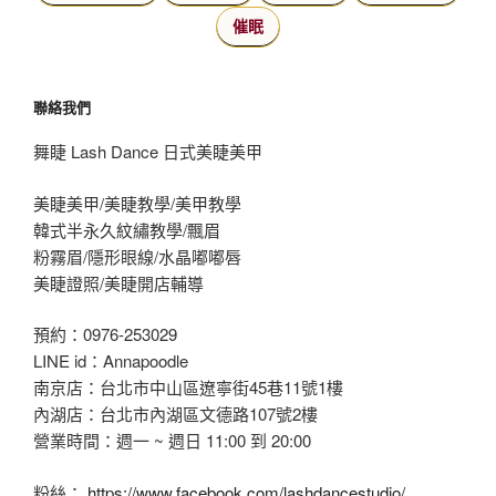
催眠
聯絡我們
舞睫 Lash Dance 日式美睫美甲
美睫美甲/美睫教學/美甲教學
韓式半永久紋繡教學/飄眉
粉霧眉/隱形眼線/水晶嘟嘟唇
美睫證照/美睫開店輔導
預約：0976-253029
LINE id：Annapoodle
南京店：台北市中山區遼寧街45巷11號1樓
內湖店：台北市內湖區文德路107號2樓
營業時間：週一 ~ 週日 11:00 到 20:00
粉絲：
https://www.facebook.com/lashdancestudio/