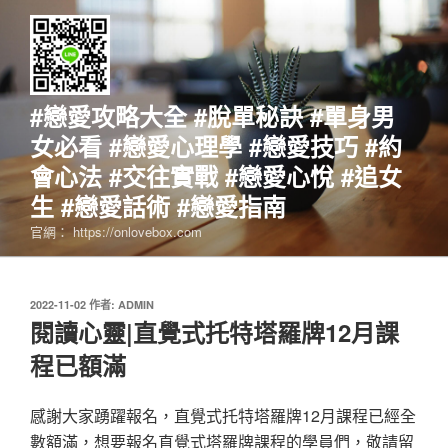
跳
至
主
要
內
#戀愛攻略大全 #脫單秘訣 #單身男
容
女必看 #戀愛心理學 #戀愛技巧 #約
會心法 #交往實戰 #戀愛心悅 #追女
生 #戀愛話術 #戀愛指南
官網： https://onlovebox.com
發
2022-11-02
作者:
ADMIN
佈
閱讀心靈|直覺式托特塔羅牌12月課
於
程已額滿
感謝大家踴躍報名，直覺式托特塔羅牌12月課程已經全
數額滿，想要報名直覺式塔羅牌課程的學員們，敬請留