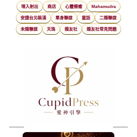
埋入射出
商店
心靈療癒
Mahamudra
安捷台北裝潢
單身聯誼
童話
二婚聯誼
未婚聯誼
天珠
婚友社
婚友社常見問題