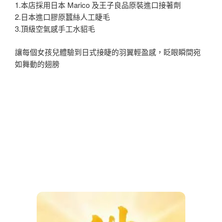
1.本店採用日本 Marico 及王子良品原裝進口接著劑
2.日本進口膠原蠶絲人工睫毛
3.頂級空氣感手工水貂毛
讓每個女孩兒體驗到日式接睫的羽翼輕盈感，眨眼瞬間宛
如舞動的翅膀