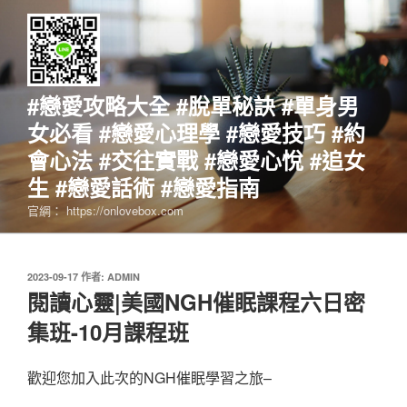
跳
至
主
要
內
#戀愛攻略大全 #脫單秘訣 #單身男
容
女必看 #戀愛心理學 #戀愛技巧 #約
會心法 #交往實戰 #戀愛心悅 #追女
生 #戀愛話術 #戀愛指南
官網： https://onlovebox.com
發
2023-09-17
作者:
ADMIN
佈
閱讀心靈|美國NGH催眠課程六日密
於
集班-10月課程班
歡迎您加入此次的NGH催眠學習之旅–