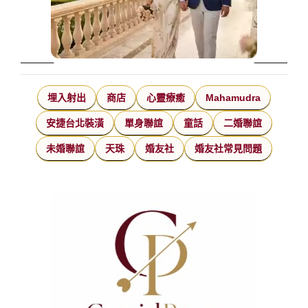
埋入射出
商店
心靈療癒
Mahamudra
安捷台北裝潢
單身聯誼
童話
二婚聯誼
未婚聯誼
天珠
婚友社
婚友社常見問題