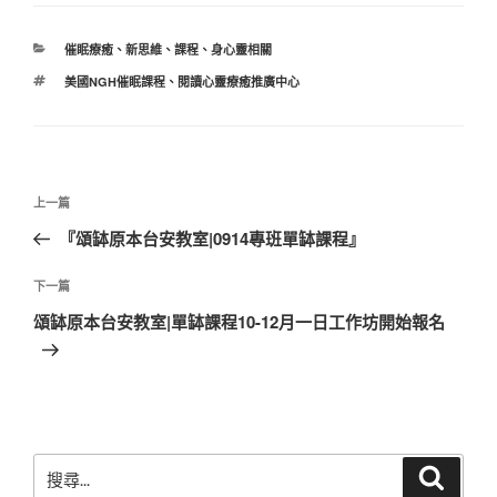
分
催眠療癒
、
新思維
、
課程
、
身心靈相關
類
標
美國NGH催眠課程
、
閱讀心靈療癒推廣中心
籤
文
上
上一篇
章
一
『頌缽原本台安教室|0914專班單缽課程』
導
篇
覽
文
下
下一篇
章
一
頌缽原本台安教室|單缽課程10-12月一日工作坊開始報名
篇
文
章
搜
搜
尋
尋