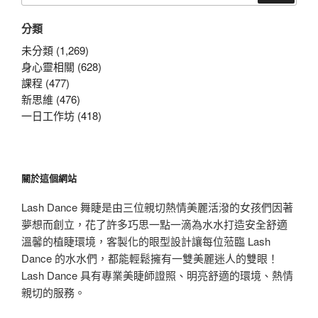
關
分類
鍵
字:
未分類 (1,269)
身心靈相關 (628)
課程 (477)
新思維 (476)
一日工作坊 (418)
關於這個網站
Lash Dance 舞睫是由三位親切熱情美麗活潑的女孩們因著
夢想而創立，花了許多巧思一點一滴為水水打造安全舒適
溫馨的植睫環境，客製化的眼型設計讓每位蒞臨 Lash
Dance 的水水們，都能輕鬆擁有一雙美麗迷人的雙眼！
Lash Dance 具有專業美睫師證照、明亮舒適的環境、熱情
親切的服務。