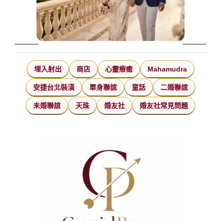
埋入射出
商店
心靈療癒
Mahamudra
安捷台北裝潢
單身聯誼
童話
二婚聯誼
未婚聯誼
天珠
婚友社
婚友社常見問題