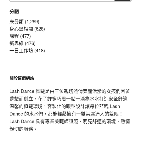
關
分類
鍵
字:
未分類 (1,269)
身心靈相關 (628)
課程 (477)
新思維 (476)
一日工作坊 (418)
關於這個網站
Lash Dance 舞睫是由三位親切熱情美麗活潑的女孩們因著
夢想而創立，花了許多巧思一點一滴為水水打造安全舒適
溫馨的植睫環境，客製化的眼型設計讓每位蒞臨 Lash
Dance 的水水們，都能輕鬆擁有一雙美麗迷人的雙眼！
Lash Dance 具有專業美睫師證照、明亮舒適的環境、熱情
親切的服務。