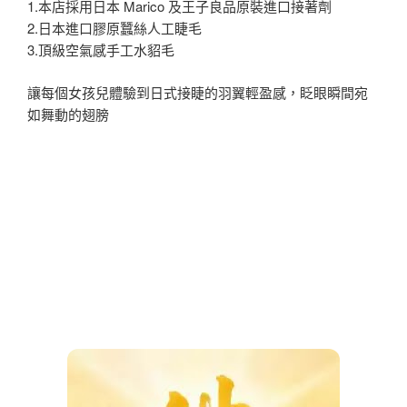
1.本店採用日本 Marico 及王子良品原裝進口接著劑
2.日本進口膠原蠶絲人工睫毛
3.頂級空氣感手工水貂毛
讓每個女孩兒體驗到日式接睫的羽翼輕盈感，眨眼瞬間宛
如舞動的翅膀