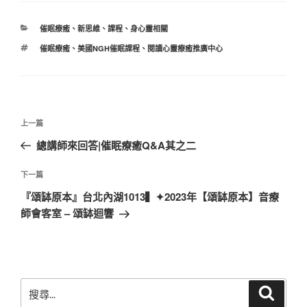
分
催眠療癒
、
新思維
、
課程
、
身心靈相關
類
標
催眠療癒
、
美國NGH催眠課程
、
閱讀心靈療癒推廣中心
籤
文
上
上一篇
章
一
總講師來回答|催眠療癒Q&A其之二
導
篇
覽
文
下
下一篇
章
一
『頌缽原本』台北內湖1013▍✦2023年【頌缽原本】音療
篇
師會客室 – 頌缽迴響
文
章
搜
搜
尋
尋