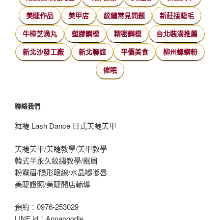
美睫作品
美甲店
紋繡常見問題
新莊接睫毛
牛樟芝滴丸
塑膠鋼模
精密鋼模
台北裝潢推薦
新北沙發工廠
新北聯誼
平價美食
柳州螺螄粉
催眠
聯絡我們
舞睫 Lash Dance 日式美睫美甲
美睫美甲/美睫教學/美甲教學
韓式半永久紋繡教學/飄眉
粉霧眉/隱形眼線/水晶嘟嘟唇
美睫證照/美睫開店輔導
預約：0976-253029
LINE id：Annapoodle