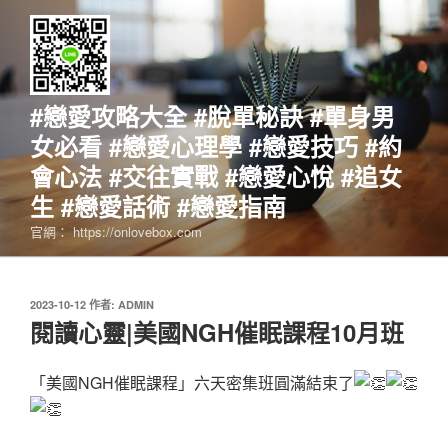
跳
至
主
要
內
#戀愛攻略大全 #脫單秘訣 #單身男
容
女必看 #戀愛心理學 #戀愛技巧 #約
會心法 #交往實戰 #戀愛心悅 #追女
生 #戀愛話術 #戀愛指南
官網： https://onlovebox.com
發
2023-10-12
作者:
ADMIN
佈
閱讀心靈|美國NGH催眠課程10月班
於
「美國NGH催眠課程」六天密集班圓滿結束了