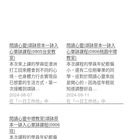
閱讀心靈|頌缽原本一缽入
閱讀心靈|頌缽原本一缽入
心單缽課程(0805台安教
心單缽課程(0906桃園中壢
室)
教室)
本次來上課的學員從澳洲
本次課程的學員年紀都偏
打工回來體會到不同的心
小，還有二位剛畢業的同
境，也身體力行去實現自
學，這對於閱讀心靈來說
已想要的生活方式，第一
是開心的，因為從年輕就
次接觸到頌缽…
知道調整好自…
2024-08-07
2024-09-11
在「一日工作坊」中
在「一日工作坊」中
閱讀心靈中壢教室|頌缽原
本一缽入心單缽課程(0906
班)
本次課程的學員年紀都偏