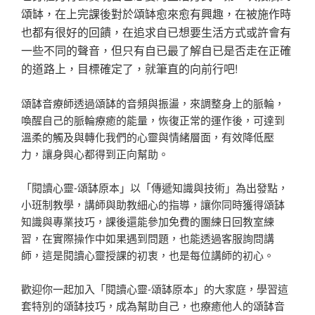
頌缽，在上完課後對於頌缽愈來愈有興趣，在被施作時
也都有很好的回饋，在追求自已想要生活方式或許會有
一些不同的聲音，但只有自已最了解自已是否走在正確
的道路上，目標確定了，就筆直的向前行吧!
頌缽音療師透過頌缽的音頻與振盪，來調整身上的脈輪，
喚醒自己的脈輪療癒的能量，恢復正常的運作後，可達到
溫柔的觸及與轉化我們的心靈與情緒層面，有效降低壓
力，讓身與心都得到正向幫助。
「閱讀心靈-頌缽原本」以「傳遞知識與技術」為出發點，
小班制教學，講師與助教細心的指導，讓你同時獲得頌缽
知識與專業技巧，課後還能參加免費的團練日回教室練
習，在實際操作中如果遇到問題，也能透過客服詢問講
師，這是閱讀心靈授課的初衷，也是每位講師的初心。
歡迎你一起加入「閱讀心靈-頌缽原本」的大家庭，學習這
套特別的頌缽技巧，成為幫助自己，也療癒他人的頌缽音