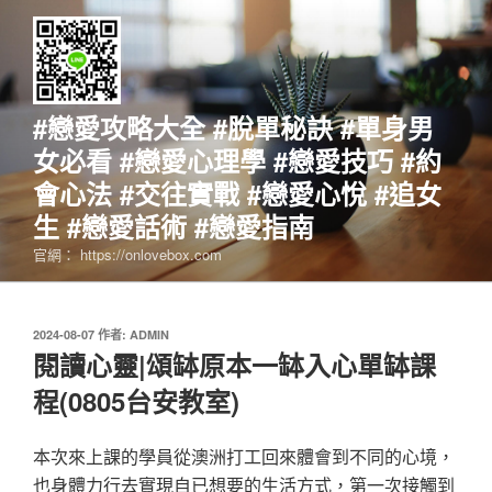
跳
至
主
要
內
#戀愛攻略大全 #脫單秘訣 #單身男
容
女必看 #戀愛心理學 #戀愛技巧 #約
會心法 #交往實戰 #戀愛心悅 #追女
生 #戀愛話術 #戀愛指南
官網： https://onlovebox.com
發
2024-08-07
作者:
ADMIN
佈
閱讀心靈|頌缽原本一缽入心單缽課
於
程(0805台安教室)
本次來上課的學員從澳洲打工回來體會到不同的心境，
也身體力行去實現自已想要的生活方式，第一次接觸到