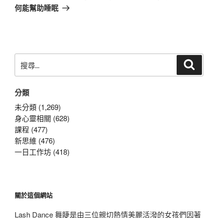
篇
何能幫助睡眠
文
章
搜
搜
尋
尋
關
分類
鍵
字:
未分類 (1,269)
身心靈相關 (628)
課程 (477)
新思維 (476)
一日工作坊 (418)
關於這個網站
Lash Dance 舞睫是由三位親切熱情美麗活潑的女孩們因著