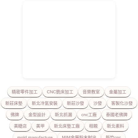
精密零件加工
CNC銑床加工
音樂教室
金屬加工
新莊床墊
新北冷氣安裝
新莊沙發
沙發
客製化沙發
佛牌
金型設計
新北抓漏
cnc工廠
泰國老佛牌
美睫店
美甲
新北床墊工廠
相親
新北素料
mold manufacture
MIM金屬粉末射出
新竹cnc