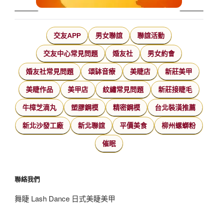
交友APP
男女聯誼
聯誼活動
交友中心常見問題
婚友社
男女約會
婚友社常見問題
頌缽音療
美睫店
新莊美甲
美睫作品
美甲店
紋繡常見問題
新莊接睫毛
牛樟芝滴丸
塑膠鋼模
精密鋼模
台北裝潢推薦
新北沙發工廠
新北聯誼
平價美食
柳州螺螄粉
催眠
聯絡我們
舞睫 Lash Dance 日式美睫美甲