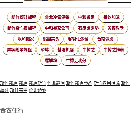
新竹頌缽課程
台北冷氣保養
中和搬家
餐飲加盟
新竹身心靈課程
中和搬家公司
石墨烯床墊
美容教學
永和搬家
桃園美食
客製化沙發
台南做臉
美容創業課程
頌缽
基隆抓漏
牛樟芝
牛樟芝推薦
螺螄粉
牛樟芝功效
新竹霧眉
霧眉
霧眉新竹
竹北霧眉
新竹霧眉預約
新竹霧眉推薦
新竹
紋繡
新莊美甲
台北頌缽
食衣住行