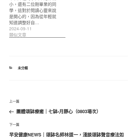
小，還有二位剛畢業的同
學，這對於閱讀心靈來說
是開心的，因為從年輕就
知道調整好自…
2024-09-11
類似文章
分
未分類
類
文
上
上一篇
章
一
團體頌缽療癒｜七缽•月靜心（0803場次）
導
篇
覽
文
下
下一篇
章
一
早安健康NEWS｜頌缽名師林道一，淺談頌缽聲音療法如