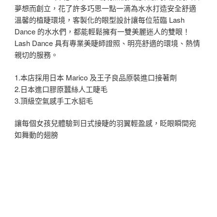
夢想而創立，花了許多巧思一點一滴為水水打造安全舒適
溫馨的植睫環境，客製化的眼型設計讓每位蒞臨 Lash
Dance 的水水們，都能輕鬆擁有一雙美麗迷人的雙眼！
Lash Dance 具有專業美睫師證照、明亮舒適的環境、熱情
親切的服務。
1.本店採用日本 Marico 及王子良品原裝進口接著劑
2.日本進口膠原蠶絲人工睫毛
3.頂級空氣感手工水貂毛
讓每個女孩兒體驗到日式接睫的羽翼輕盈感，眨眼瞬間宛
如舞動的翅膀