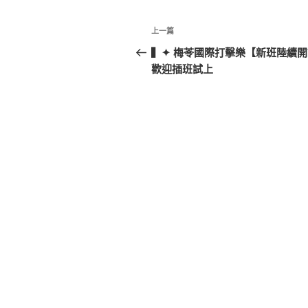
文
上
上一篇
章
一
▍✦ 梅苓國際打擊樂【新班陸續
篇
歡迎插班試上
導
文
覽
章