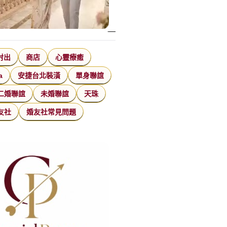
射出
商店
心靈療癒
a
安捷台北裝潢
單身聯誼
二婚聯誼
未婚聯誼
天珠
友社
婚友社常見問題