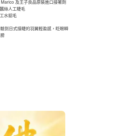
 Marico 及王子良品原裝進口接著劑
原蠶絲人工睫毛
手工水貂毛
體驗到日式接睫的羽翼輕盈感，眨眼瞬
翅膀