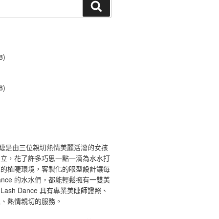
搜
尋
8)
8)
ce 舞睫是由三位親切熱情美麗活潑的女孩
創立，花了許多巧思一點一滴為水水打
馨的植睫環境，客製化的眼型設計讓每
 Dance 的水水們，都能輕鬆擁有一雙美
ash Dance 具有專業美睫師證照、
境、熱情親切的服務。