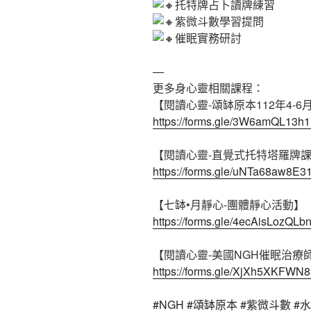
托特牌占卜讀牌練習
紫微斗數學習提問
催眠實務研討
—
更多身心靈相關課程：
【閱讀心靈-頌缽原本112年4-
https://forms.gle/3W6amQL13h
【閱讀心靈-直覺式托特塔羅牌
https://forms.gle/uNTa68aw8E
【七缽•月靜心-團體靜心活動】
https://forms.gle/4ecAisLozQLb
【閱讀心靈-美國NGH催眠治療
https://forms.gle/XjXh5XKFWN
#NGH
#頌缽原本
#紫微斗數
#