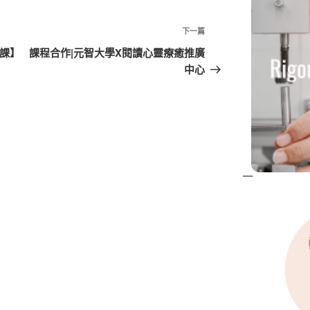
下
下一篇
一
開課】
課程合作|元智大學X閱讀心靈療癒推廣
篇
中心
文
章