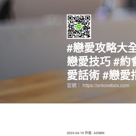
跳
至
主
要
內
容
#戀愛攻略大全
戀愛技巧 #約
愛話術 #戀愛
官網： https://onlovebox.com
發
2023-04-19
作者:
ADMIN