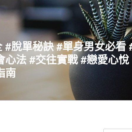
 #脫單秘訣 #單身男女必看 
會心法 #交往實戰 #戀愛心悅 
指南
搜