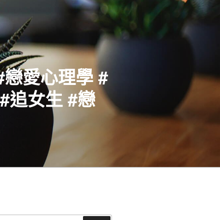
#戀愛心理學 #
#追女生 #戀