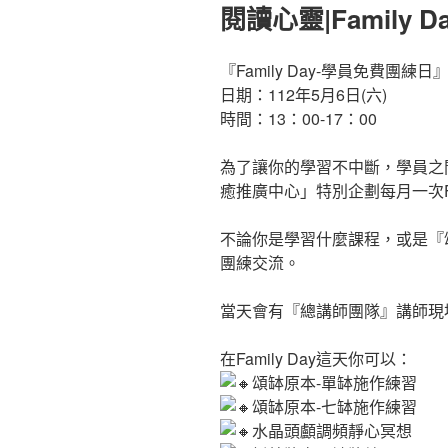
佈
閱讀心靈|Family 
於
『Family Day-學員免費團練日
日期：112年5月6日(六)
時間：13：00-17：00
為了讓你的學習不中斷，學員之
癒推廣中心」特別企劃每月一次Fam
不論你是學習什麼課程，或是『
團練交流。
當天會有『總講師團隊』講師現
在Family Day這天你可以：
頌缽原本-單缽施作練習
頌缽原本-七缽施作練習
水晶頭顱調頻靜心冥想