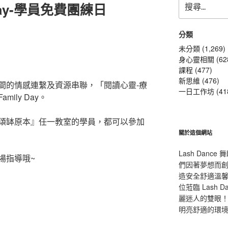
Day-學員免費團練日
尋
關
鍵
分類
』
字:
未分類 (1,269)
身心靈相關 (62
課程 (477)
新思維 (476)
間的情感連繫及資源串聯，「閱讀心靈-療
一日工作坊 (41
ily Day。
頌缽原本』任一教室的學員，都可以參加
關於這個網站
Lash Dan
場指導哦~
們因著夢想而
造安全舒適溫
位蒞臨 Lash
麗迷人的雙眼！L
明亮舒適的環