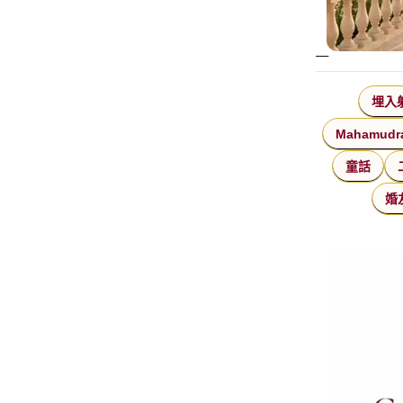
埋入
Mahamudr
童話
婚