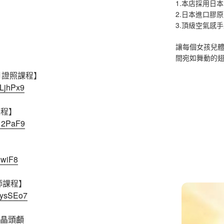
1.本店採用日本
2.日本進口膠
3.頂級空氣感
讓每個女孩兒
間宛如舞動的
6月證照課程】
1LjhPx9
課程】
312PaF9
nwiF8
師課程】
8ysSEo7
水晶頭顱