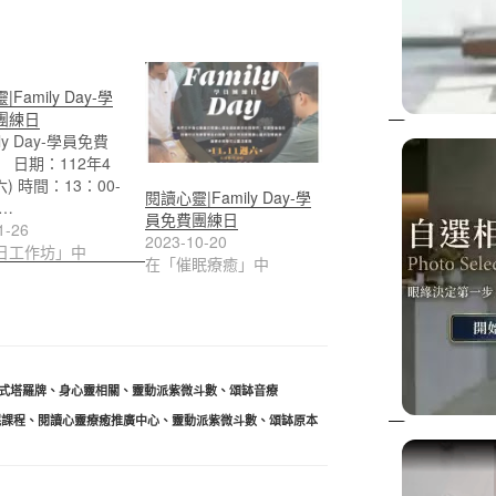
Family Day-學
團練日
ly Day-學員免費
 日期：112年4
六) 時間：13：00-
閱讀心靈|Family Day-學
0…
員免費團練日
1-26
2023-10-20
日工作坊」中
在「催眠療癒」中
式塔羅牌
、
身心靈相關
、
靈動派紫微斗數
、
頌缽音療
眠課程
、
閱讀心靈療癒推廣中心
、
靈動派紫微斗數
、
頌缽原本