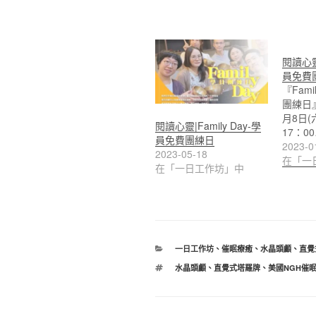
閱讀心靈|
員免費
『Fami
團練日』
月8日(
閱讀心靈|Family Day-學
17：0
員免費團練日
2023-0
2023-05-18
在「一
在「一日工作坊」中
分
一日工作坊
、
催眠療癒
、
水晶頭顱
、
直覺
類
標
水晶頭顱
、
直覺式塔羅牌
、
美國NGH催
籤