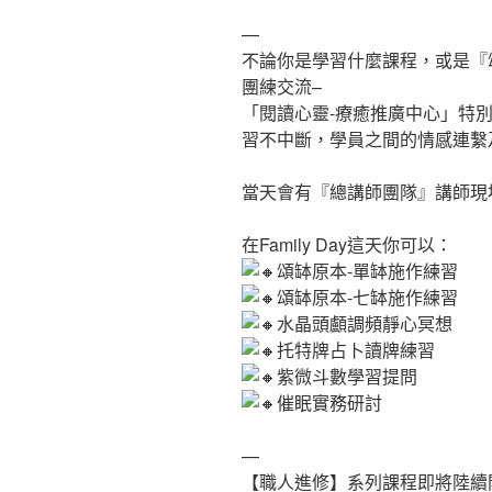
—
不論你是學習什麼課程，或是『
團練交流–
「閱讀心靈-療癒推廣中心」特別企
習不中斷，學員之間的情感連繫
當天會有『總講師團隊』講師現
在Family Day這天你可以：
頌缽原本-單缽施作練習
頌缽原本-七缽施作練習
水晶頭顱調頻靜心冥想
托特牌占卜讀牌練習
紫微斗數學習提問
催眠實務研討
—
【職人進修】系列課程即將陸續