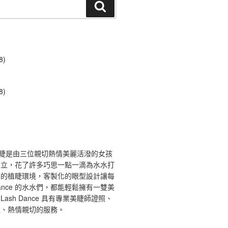
搜
尋
8)
8)
ce 舞睫是由三位親切熱情美麗活潑的女孩
創立，花了許多巧思一點一滴為水水打
馨的植睫環境，客製化的眼型設計讓每
 Dance 的水水們，都能輕鬆擁有一雙美
ash Dance 具有專業美睫師證照、
境、熱情親切的服務。