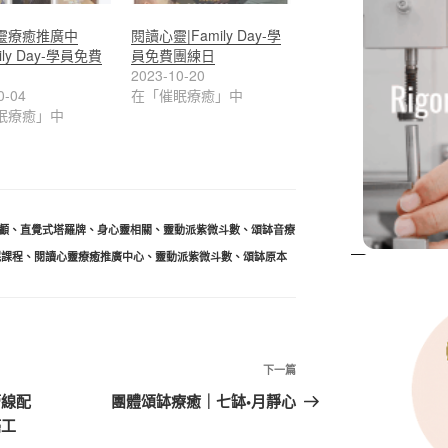
靈療癒推廣中
閱讀心靈|Family Day-學
ily Day-學員免費
員免費團練日
2023-10-20
0-04
在「催眠療癒」中
眠療癒」中
顱
、
直覺式塔羅牌
、
身心靈相關
、
靈動派紫微斗數
、
頌缽音療
眠課程
、
閱讀心靈療癒推廣中心
、
靈動派紫微斗數
、
頌缽原本
下
下一篇
一
管線配
團體頌缽療癒｜七缽•月靜心
篇
癌工
文