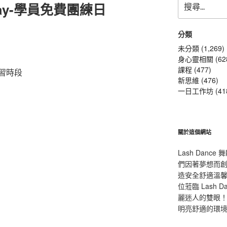
Day-學員免費團練日
尋
關
鍵
分類
』
字:
未分類 (1,269)
身心靈相關 (62
課程 (477)
習時段
新思維 (476)
一日工作坊 (41
關於這個網站
Lash Dan
們因著夢想而
造安全舒適溫
位蒞臨 Lash
麗迷人的雙眼！L
明亮舒適的環