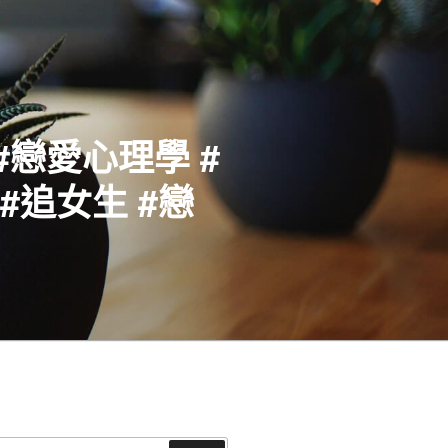
#戀愛心理學 #
#追女生 #戀