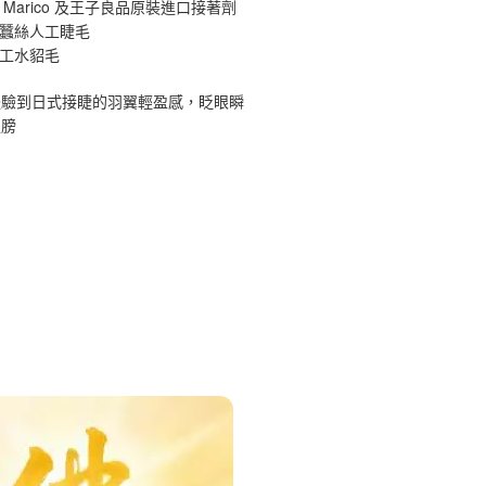
 Marico 及王子良品原裝進口接著劑
原蠶絲人工睫毛
手工水貂毛
體驗到日式接睫的羽翼輕盈感，眨眼瞬
翅膀