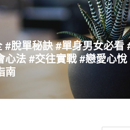
 #脫單秘訣 #單身男女必看 
會心法 #交往實戰 #戀愛心悅 
指南
搜