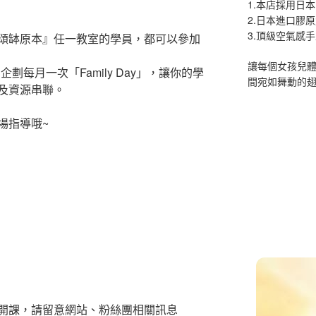
1.本店採用日本
2.日本進口膠
3.頂級空氣感
頌缽原本』任一教室的學員，都可以參加
讓每個女孩兒
劃每月一次「Family Day」，讓你的學
間宛如舞動的
及資源串聯。
場指導哦~
開課，請留意網站、粉絲團相關訊息