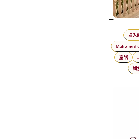
埋入
Mahamudr
童話
婚