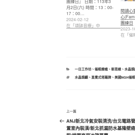
團練日』 日期：113年3
月2日(六) 時間：13：00-
閱讀心
17：00…
心|Fam
2024-02-12
團練日
在「頌缽音療」中
2023-1
在「催
分
一日工作坊
、
催眠療癒
、
新思維
、
水晶頭
類
標
水晶頭顱
、
直覺式塔羅牌
、
美國NGH催
籤
文
上
上一篇
章
一
ANJ新北冷氣安裝清洗/台北電路
篇
置室內裝潢/新北抓漏防水基隆壁
導
文