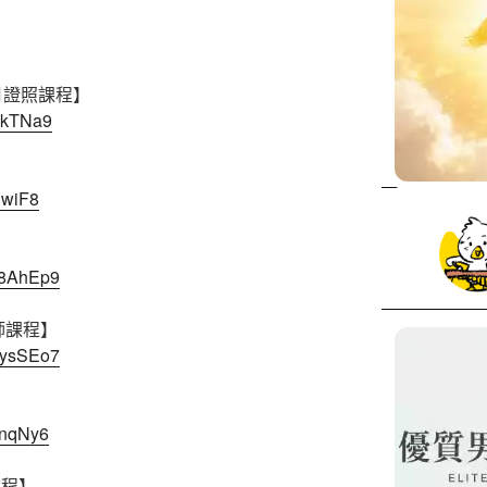
3月證照課程】
jykTNa9
nwiF8
H8AhEp9
師課程】
8ysSEo7
】
xnqNy6
課程】