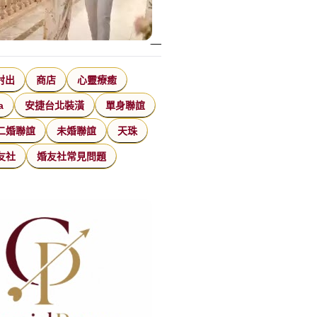
射出
商店
心靈療癒
a
安捷台北裝潢
單身聯誼
二婚聯誼
未婚聯誼
天珠
友社
婚友社常見問題