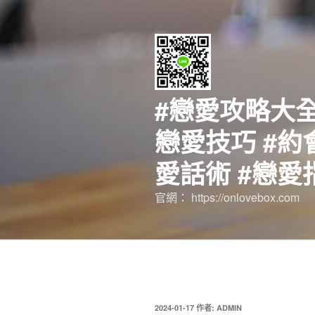
跳
至
主
要
內
容
#戀愛攻略大全
戀愛技巧 #約
愛話術 #戀愛
官網： https://onlovebox.com
發
2024-01-17
作者:
ADMIN