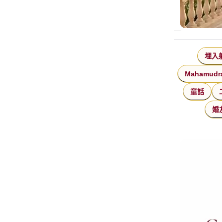
埋入
Mahamudr
童話
婚