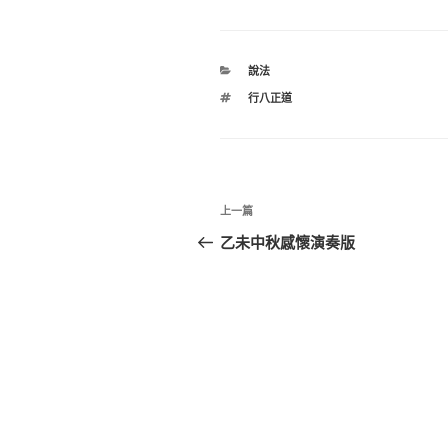
分
說法
類
標
行八正道
籤
文
上
上一篇
章
一
乙未中秋感懷演奏版
篇
導
文
覽
章