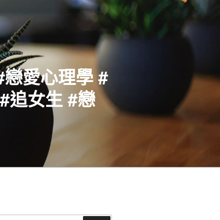
#戀愛心理學 #
#追女生 #戀