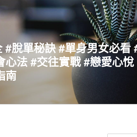
 #脫單秘訣 #單身男女必看 
會心法 #交往實戰 #戀愛心悅 
指南
搜