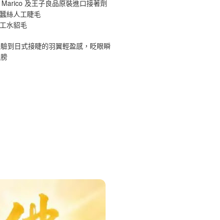
 Marico 及王子良品原裝進口接著劑
原蠶絲人工睫毛
手工水貂毛
體驗到日式接睫的羽翼輕盈感，眨眼瞬
翅膀