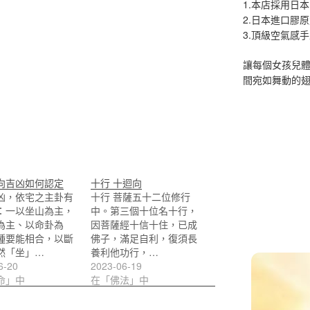
1.本店採用日本
2.日本進口膠
3.頂級空氣感
讓每個女孩兒
間宛如舞動的
向吉凶如何認定
十行 十迴向
凶，依宅之主卦有
十行 菩薩五十二位修行
：一以坐山為主，
中。第三個十位名十行，
為主、以命卦為
因菩薩經十信十住，已成
種要能相合，以斷
佛子，滿足自利，復須長
然「坐」…
養利他功行，…
6-20
2023-06-19
命」中
在「佛法」中