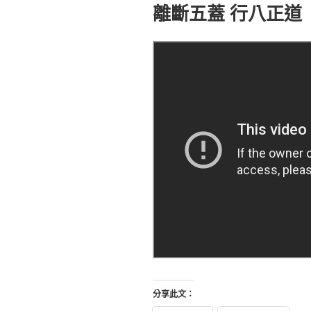
佈
離斷五蓋 行八正道
於
分享此文：