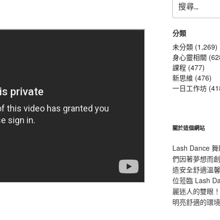
尋
關
鍵
分類
字:
未分類 (1,269)
身心靈相關 (62
課程 (477)
新思維 (476)
一日工作坊 (41
關於這個網站
Lash Dan
們因著夢想而
造安全舒適溫
位蒞臨 Lash
麗迷人的雙眼！L
明亮舒適的環