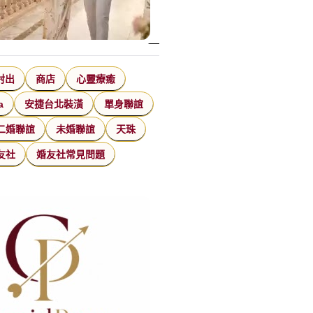
射出
商店
心靈療癒
a
安捷台北裝潢
單身聯誼
二婚聯誼
未婚聯誼
天珠
友社
婚友社常見問題