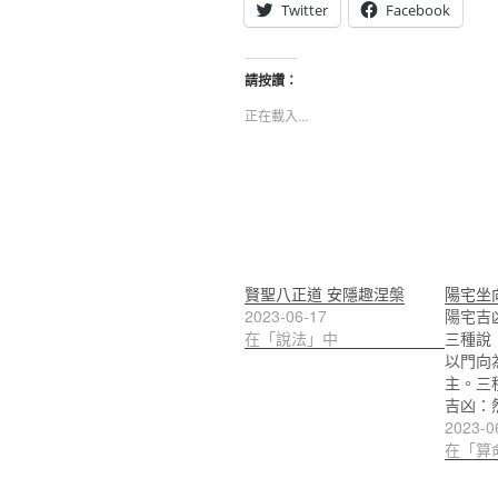
Twitter
Facebook
請按讚：
正在載入...
賢聖八正道 安隱趣涅槃
陽宅坐
2023-06-17
陽宅吉
在「說法」中
三種說
以門向
主。三
吉凶：
2023-0
在「算