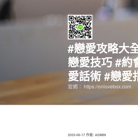
跳
至
主
要
內
容
#戀愛攻略大全
戀愛技巧 #約
愛話術 #戀愛
官網： https://onlovebox.com
發
2023-06-17
作者:
ADMIN