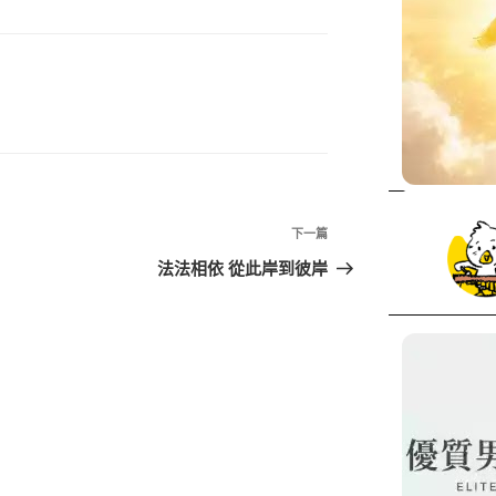
下
下一篇
一
法法相依 從此岸到彼岸
篇
文
章