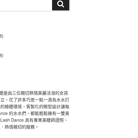
搜
尋
8)
8)
ce 舞睫是由三位親切熱情美麗活潑的女孩
創立，花了許多巧思一點一滴為水水打
馨的植睫環境，客製化的眼型設計讓每
 Dance 的水水們，都能輕鬆擁有一雙美
ash Dance 具有專業美睫師證照、
境、熱情親切的服務。