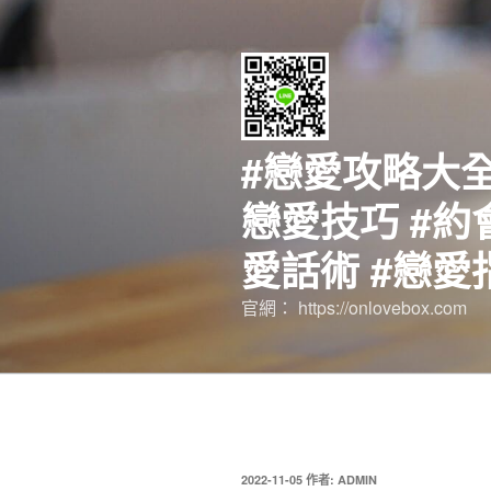
跳
至
主
要
內
容
#戀愛攻略大全
戀愛技巧 #約
愛話術 #戀愛
官網： https://onlovebox.com
發
2022-11-05
作者:
ADMIN