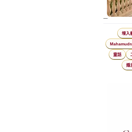
埋入
Mahamudr
童話
婚