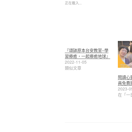
正在載入...
『頌缽原本台安教室–學
習療癒，一起療癒地球』
2022-11-05
類似文章
閱讀心靈|
員免費
2023-0
在「一