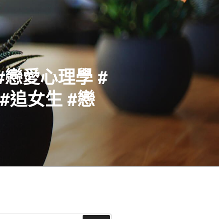
#戀愛心理學 #
#追女生 #戀