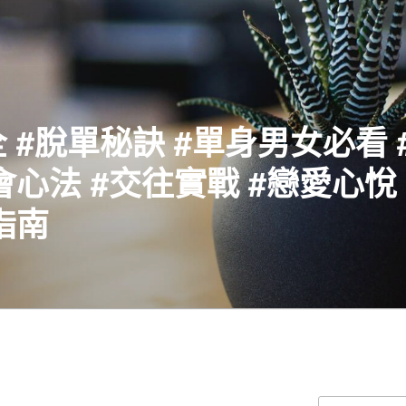
 #脫單秘訣 #單身男女必看 
會心法 #交往實戰 #戀愛心悅 
指南
搜