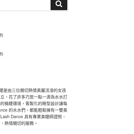
搜
尋
8)
8)
ce 舞睫是由三位親切熱情美麗活潑的女孩
創立，花了許多巧思一點一滴為水水打
馨的植睫環境，客製化的眼型設計讓每
 Dance 的水水們，都能輕鬆擁有一雙美
ash Dance 具有專業美睫師證照、
境、熱情親切的服務。