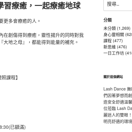
學習療癒，一起療癒地球
尋
關
鍵
分類
要更多會療癒的人。
字:
未分類 (1,269)
身心靈相關 (62
內在創傷得到療癒，靈性揚升的同時對我
課程 (477)
『大地之母』，都能得到能量的補充。
新思維 (476)
一日工作坊 (41
證照課程】
關於這個網站
Lash Dan
們因著夢想而
造安全舒適溫
位蒞臨 Lash
麗迷人的雙眼！L
明亮舒適的環
-18:30(已額滿)