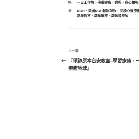
分
一日工作坊
、
催眠療癒
、
課程
、
身心靈相
類
標
NGH
、
美國NGH催眠課程
、
閱讀心靈療
籤
高雄教室
、
頌缽療癒
、
頌缽音療師
文
上
上一篇
章
一
『頌缽原本台安教室–學習療癒，
篇
療癒地球』
導
文
覽
章