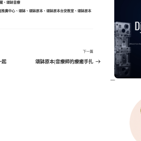
關
、
頌缽音療
癒推廣中心
、
頌缽
、
頌缽原本
、
頌缽原本台安教室
、
頌缽原本
下
下一篇
一
一起
頌缽原本|音療師的療癒手扎
篇
文
章