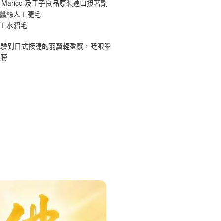
 Marico 及王子良品原裝進口接著劑
原蠶絲人工睫毛
手工水貂毛
體驗到日式接睫的羽翼輕盈感，眨眼瞬
翅膀