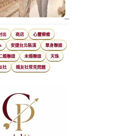
射出
商店
心靈療癒
a
安捷台北裝潢
單身聯誼
二婚聯誼
未婚聯誼
天珠
友社
婚友社常見問題