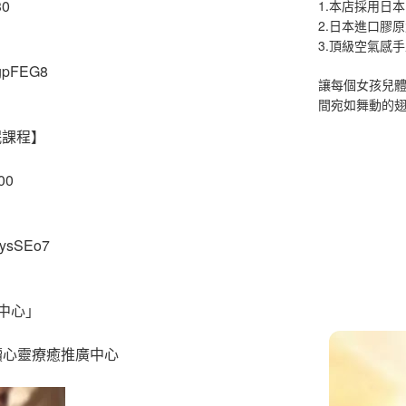
30
1.本店採用日本
2.日本進口膠
3.頂級空氣感
CgpFEG8
讓每個女孩兒
間宛如舞動的
眠課程】
00
8ysSEo7
中心」
閱讀心靈療癒推廣中心